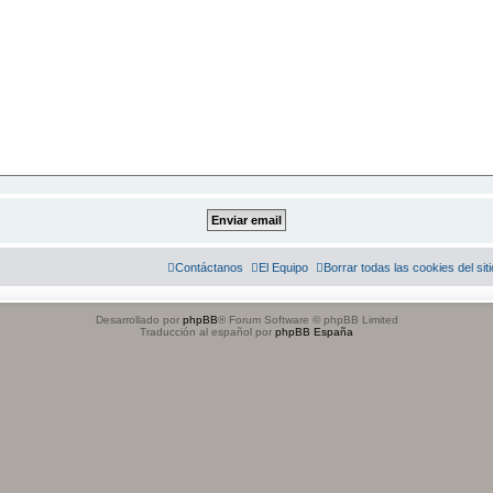
Contáctanos
El Equipo
Borrar todas las cookies del siti
Desarrollado por
phpBB
® Forum Software © phpBB Limited
Traducción al español por
phpBB España