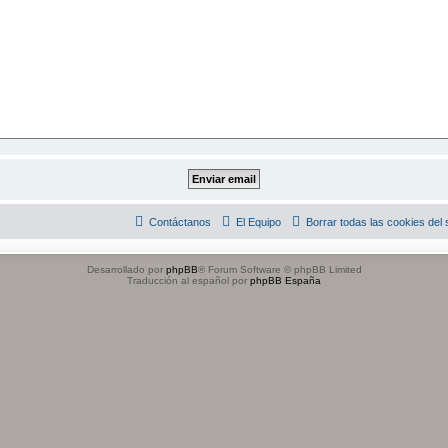
Contáctanos
El Equipo
Borrar todas las cookies del s
Desarrollado por
phpBB
® Forum Software © phpBB Limited
Traducción al español por
phpBB España