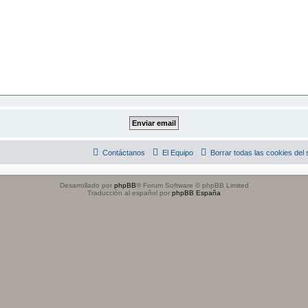
Contáctanos
El Equipo
Borrar todas las cookies del s
Desarrollado por
phpBB
® Forum Software © phpBB Limited
Traducción al español por
phpBB España