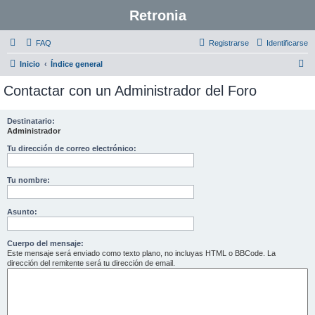
Retronia
FAQ
Registrarse
Identificarse
B
Inicio
Índice general
u
Contactar con un Administrador del Foro
s
c
Destinatario:
Administrador
a
r
Tu dirección de correo electrónico:
Tu nombre:
Asunto:
Cuerpo del mensaje:
Este mensaje será enviado como texto plano, no incluyas HTML o BBCode. La
dirección del remitente será tu dirección de email.