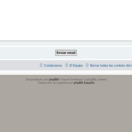
Contáctanos
El Equipo
Borrar todas las cookies del s
Desarrollado por
phpBB
® Forum Software © phpBB Limited
Traducción al español por
phpBB España