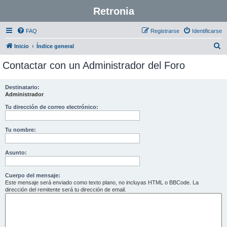
Retronia
FAQ
Registrarse
Identificarse
B
Inicio
Índice general
u
Contactar con un Administrador del Foro
s
c
Destinatario:
Administrador
a
r
Tu dirección de correo electrónico:
Tu nombre:
Asunto:
Cuerpo del mensaje:
Este mensaje será enviado como texto plano, no incluyas HTML o BBCode. La
dirección del remitente será tu dirección de email.