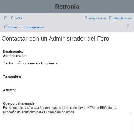
Retronia
FAQ
Registrarse
Identificarse
B
Inicio
Índice general
u
Contactar con un Administrador del Foro
s
c
Destinatario:
Administrador
a
r
Tu dirección de correo electrónico:
Tu nombre:
Asunto:
Cuerpo del mensaje:
Este mensaje será enviado como texto plano, no incluyas HTML o BBCode. La
dirección del remitente será tu dirección de email.