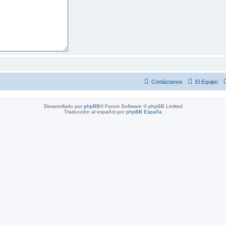
Contáctanos
El Equipo
Desarrollado por
phpBB
® Forum Software © phpBB Limited
Traducción al español por
phpBB España