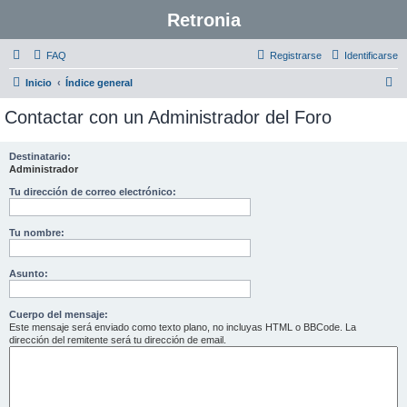
Retronia
FAQ
Registrarse
Identificarse
B
Inicio
Índice general
u
Contactar con un Administrador del Foro
s
c
Destinatario:
Administrador
a
r
Tu dirección de correo electrónico:
Tu nombre:
Asunto:
Cuerpo del mensaje:
Este mensaje será enviado como texto plano, no incluyas HTML o BBCode. La
dirección del remitente será tu dirección de email.