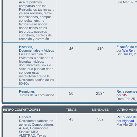
Acá te pedimos
Lun Mar 02, 
compartas con los
Retronianos tus joyas...
ya sea revistas, retro-
cachibaches, compus,
consolas, etc... y
también ese rincón
donde tienes estos
tesoros... nuestros
cuchitriles, centros de
creación y diversión...
Historias,
El sueño de 
46
410
V
Documentales y Videos
por
WarRen
e
En esta sección te
Sab Jul 13, 2
r
invitamos a colocar tus
ú
historias, videos,
l
documentales, links o
t
sitios que puedan dar a
i
conocer esta
m
maravillosa era de la
o
Retrocomutación de los
m
80-90s
e
n
Reuniones
Re: saquense
56
2134
s
V
Juntas de la comunidad.
por
xt5
a
e
Dom Feb 25, 
j
r
e
ú
l
RETRO COMPUTADORES
TEMAS
MENSAJES
ÚLTIMO MEN
t
i
General
Re: puerto d
43
562
m
V
Retrocomputadores en
por
bighead
o
e
general. Computadores
Mar Abr 28, 
m
r
ATARI, Commodore,
e
ú
Sinclair, MSX,
n
l
AMSTRAD, Texas