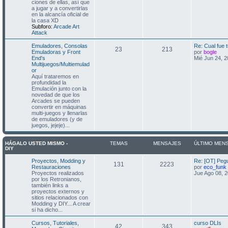
e
ciones de ellas, así que
n
a jugar y a convertirlas
s
en la alcancía oficial de
a
la casa XD
j
Subforo:
Arcade Art
e
Attack
Emuladores, Consolas
Re: Cual fue
23
213
V
Emuladoras y Front
por
bogle
e
End's
Mié Jun 24, 
r
Multijuegos/Multiemulad
ú
or
l
Aquí trataremos en
t
profundidad la
i
Emulación junto con la
m
novedad de que los
o
Arcades se pueden
m
convertir en máquinas
e
multi-juegos y llenarlas
n
de emuladores (y de
s
juegos, jejeje)...
a
j
e
HÁGALO USTED MISMO -
TEMAS
MENSAJES
ÚLTIMO MEN
DIY
Proyectos, Modding y
Re: [OT] Pegu
131
2223
Restauraciones
por
eco_funk
Proyectos realizados
Jue Ago 08, 
r
por los Retronianos,
también links a
l
proyectos externos y
t
sitios relacionados con
i
Modding y DIY... A crear
si ha dicho...
Cursos, Tutoriales,
curso DLIs
42
343