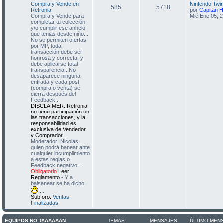
Compra y Vende en
Nintendo Tw
585
5718
Retronia
por
Capitan H
Compra y Vende para
Mié Ene 05, 
completar tu colección
y/o cumplir ese anhelo
que tenias desde niño...
No se permiten ofertas
por MP, toda
transacción debe ser
honrosa y correcta, y
debe aplicarse total
transparencia...No
desaparece ninguna
entrada y cada post
(compra o venta) se
cierra después del
Feedback...
DISCLAIMER: Retronia
no tiene participación en
las transacciones, y la
responsabilidad es
exclusiva de Vendedor
y Comprador...
Moderador: Nicolas,
quien podrá banear ante
cualquier incumplimiento
a estas reglas o
Feedback negativo...
Obligatorio
Leer
Reglamento
- Y a
baisanear se ha dicho
...
Subforo:
Ventas
Finalizadas
EQUIPOS NO TAAAAAAN
TEMAS
MENSAJES
ÚLTIMO MEN