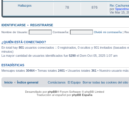
e
Hallazgos
Re: Cachurea
78
876
por
SpaceInv
Vie Mar 15, 
IDENTIFICARSE
•
REGISTRARSE
Nombre de Usuario:
Contraseña:
Olvidé mi contraseña
|
Re
¿QUIÉN ESTÁ CONECTADO?
En total hay
801
usuarios conectados :: 0 registrados, 0 ocultos y 801 invitados (basados e
minutos)
La mayor cantidad de usuarios identificados fue
5290
el Dom Oct 05, 2025 1:07 am
ESTADÍSTICAS
Mensajes totales
30464
• Temas totales
2401
• Usuarios totales
361
• Nuestro usuario más
Inicio
Índice general
Contáctanos
El Equipo
Borrar todas las cookies del sitio
Desarrollado por
phpBB
® Forum Software © phpBB Limited
Traducción al español por
phpBB España