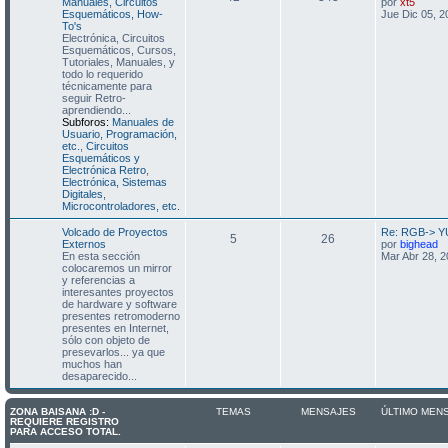
V
Manuales, Circuitos
por
xt5
e
Esquemáticos, How-
Jue Dic 05, 
r
To's
ú
Electrónica, Circuitos
j
l
Esquemáticos, Cursos,
t
Tutoriales, Manuales, y
i
todo lo requerido
m
técnicamente para
o
seguir Retro-
m
aprendiendo...
e
Subforos:
Manuales de
n
Usuario, Programación,
s
etc.
,
Circuitos
a
Esquemáticos y
j
Electrónica Retro
,
e
Electrónica, Sistemas
Digitales,
Microcontroladores, etc.
Volcado de Proyectos
Re: RGB-> YU
5
26
V
Externos
por
bighead
e
En esta sección
Mar Abr 28, 
r
colocaremos un mirror
ú
y referencias a
l
interesantes proyectos
t
de hardware y software
i
presentes retromoderno
m
presentes en Internet,
o
sólo con objeto de
m
presevarlos... ya que
e
muchos han
n
desaparecido...
s
a
j
ZONA BAISANA :D -
TEMAS
MENSAJES
ÚLTIMO MEN
REQUIERE REGISTRO
e
PARA ACCESO TOTAL.