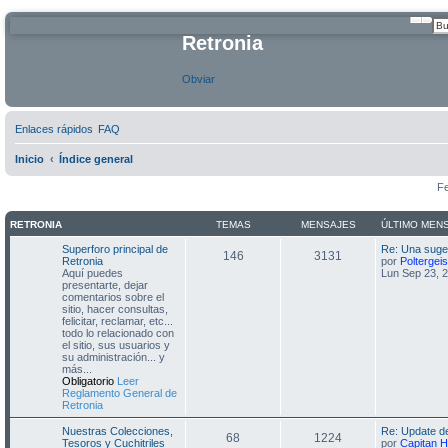
Busc
Bús
Retronia
Obviar
Enlaces rápidos
FAQ
Inicio
Índice general
Fe
RETRONIA
TEMAS
MENSAJES
ÚLTIMO MEN
Superforo principal de
Re: Una suge
146
3131
Retronia
por
Poltergeis
Aquí puedes
Lun Sep 23, 
presentarte, dejar
comentarios sobre el
sitio, hacer consultas,
felicitar, reclamar, etc...
todo lo relacionado con
el sitio, sus usuarios y
su administración... y
más...
Obligatorio
Leer
Reglamento General de
Retronia
Nuestras Colecciones,
Re: Update d
68
1224
Tesoros y Cuchitriles
por
Capitan H