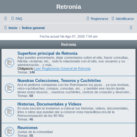
Retronia
FAQ
Registrarse
Identificarse
B
Inicio
Índice general
u
Fecha actual Vie Ago 07, 2026 7:04 am
s
Retronia
c
Superforo principal de Retronia
a
Aquí puedes presentarte, dejar comentarios sobre el sitio, hacer consultas,
felicitar, reclamar, etc... todo lo relacionado con el sitio, sus usuarios y su
r
administración... y más...
Obligatorio
Leer Reglamento General de Retronia
Temas:
146
Nuestras Colecciones, Tesoros y Cuchitriles
Acá te pedimos compartas con los Retronianos tus joyas... ya sea revistas,
retro-cachibaches, compus, consolas, etc... y también ese rincón donde
tienes estos tesoros... nuestros cuchitriles, centros de creación y diversión...
Temas:
68
Historias, Documentales y Videos
En esta sección te invitamos a colocar tus historias, videos, documentales,
links o sitios que puedan dar a conocer esta maravillosa era de la
Retrocomutación de los 80-90s
Temas:
46
Reuniones
Juntas de la comunidad.
Temas:
56