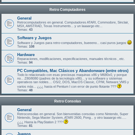
Retro Computadores
General
Retrocomputadores en general. Computadores ATARI, Commodore, Sinclair,
MSX, AMSTRAD, Texas Instruments... y un laaaargo etc...
Temas:
43
Software y Juegos
Software y Juegos para retro-computadores, bueeeno... casi puros juegos
Temas:
108
Hardware
Reparaciones, modificaciones, especificaciones, manuales técnicos , etc.
Temas:
94
PC Compatibles, Mac Clásicos y Abandonware (entre otros)
Todo lo relacionado con esas preciosas maquinas x86 y M680x0, y porque
no... Z80/8080 (padres de la tecnología x86)... y su software y sistemas
operativos tan nobles.... OS/2, DOS, MacOS Classic, CP/M, Netware VMS y
varios más... ¿¿¿ hasta el Pentium I con error de punto flotante ???
Temas:
48
Retro Consolas
General
Retroconsolas en general. Son bienvenidas consolas como Nintendo, Super
Nintendo, Sega Master System, ATARI 2600, Pong... y otro laaaargo etc.....
¿¿¿ Hasta la PlayStation 2 ???
Temas:
81
Juegos