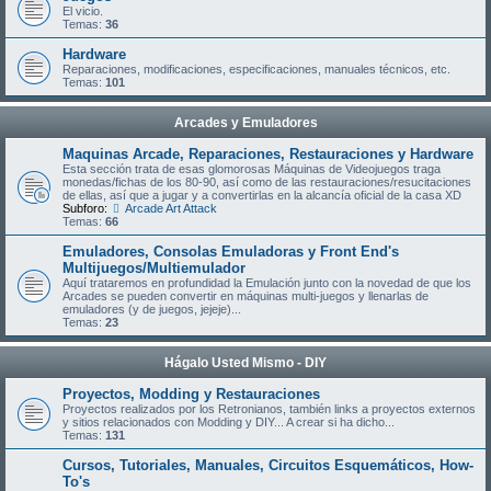
El vicio.
Temas:
36
Hardware
Reparaciones, modificaciones, especificaciones, manuales técnicos, etc.
Temas:
101
Arcades y Emuladores
Maquinas Arcade, Reparaciones, Restauraciones y Hardware
Esta sección trata de esas glomorosas Máquinas de Videojuegos traga
monedas/fichas de los 80-90, así como de las restauraciones/resucitaciones
de ellas, así que a jugar y a convertirlas en la alcancía oficial de la casa XD
Subforo:
Arcade Art Attack
Temas:
66
Emuladores, Consolas Emuladoras y Front End's
Multijuegos/Multiemulador
Aquí trataremos en profundidad la Emulación junto con la novedad de que los
Arcades se pueden convertir en máquinas multi-juegos y llenarlas de
emuladores (y de juegos, jejeje)...
Temas:
23
Hágalo Usted Mismo - DIY
Proyectos, Modding y Restauraciones
Proyectos realizados por los Retronianos, también links a proyectos externos
y sitios relacionados con Modding y DIY... A crear si ha dicho...
Temas:
131
Cursos, Tutoriales, Manuales, Circuitos Esquemáticos, How-
To's