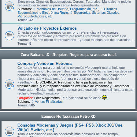
Electrónica, Circuitos Esquemáticos, Cursos, Tutoriales, Manuales, y todo lo
requerido técnicamente para seguir Retro-aprendiendo...
Subforos:
Manuales de Usuario, Programación, etc.
,
Circuitos
Esquemáticos y Electrónica Retro
,
Electrónica, Sistemas Digitales,
Microcontroladores, etc.
Temas:
42
Volcado de Proyectos Externos
En esta sección colocaremos un mirror y referencias a interesantes
proyectos de hardware y software presentes retromoderno presentes en
Internet, sólo con objeto de presevarlos... ya que muchos han desaparecido...
Temas:
5
Zona Baisana :D - Requiere Registro para acceso total.
Compra y Vende en Retronia
Compra y Vende para completar tu colección y/o cumplir ese anhelo que
tenias desde niño... No se permiten ofertas por MP, toda transacción debe ser
honrosa y correcta, y debe aplicarse total transparencia...No desaparece
ninguna entrada y cada post (compra o venta) se cierra después del
Feedback...
DISCLAIMER: Retronia no tiene participación en las
transacciones, y la responsabilidad es exclusiva de Vendedor y Comprador...
Moderador: Nicolas, quien podrá banear ante cualquier incumplimiento a estas
reglas o Feedback negativo...
Obligatorio
Leer Reglamento
- Y a baisanear se ha dicho
...
Subforo:
Ventas Finalizadas
Temas:
585
Equipos No Taaaaaan Retro XD
Consolas Modernas y Juegos (PS4, PS3, Xbox 360/One,
Wii[u], Switch, etc.)
Todo lo relacionado con las poderosísimas consolas de este tiempo.