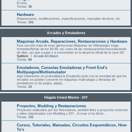
El vicio.
Temas:
36
Hardware
Reparaciones, modificaciones, especificaciones, manuales técnicos, etc.
Temas:
101
Arcades y Emuladores
Maquinas Arcade, Reparaciones, Restauraciones y Hardware
Esta sección trata de esas glomorosas Máquinas de Videojuegos traga
monedas/fichas de los 80-90, así como de las restauraciones/resucitaciones
de ellas, así que a jugar y a convertirlas en la alcancía oficial de la casa XD
Subforo:
Arcade Art Attack
Temas:
66
Emuladores, Consolas Emuladoras y Front End's
Multijuegos/Multiemulador
Aquí trataremos en profundidad la Emulación junto con la novedad de que los
Arcades se pueden convertir en máquinas multi-juegos y llenarlas de
emuladores (y de juegos, jejeje)...
Temas:
23
Hágalo Usted Mismo - DIY
Proyectos, Modding y Restauraciones
Proyectos realizados por los Retronianos, también links a proyectos externos
y sitios relacionados con Modding y DIY... A crear si ha dicho...
Temas:
131
Cursos, Tutoriales, Manuales, Circuitos Esquemáticos, How-
To's