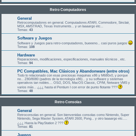
Retro Computadores
General
Retrocomputadores en general. Computadores ATARI, Commodore, Sinclair,
MSX, AMSTRAD, Texas Instruments... y un laaaargo etc...
Temas:
43
Software y Juegos
Software y Juegos para retro-computadores, bueeeno... casi puros juegos
Temas:
108
Hardware
Reparaciones, modificaciones, especificaciones, manuales técnicos , etc.
Temas:
94
PC Compatibles, Mac Clásicos y Abandonware (entre otros)
Todo lo relacionado con esas preciosas maquinas x86 y M680x0, y porque
no... Z80/8080 (padres de la tecnología x86)... y su software y sistemas
operativos tan nobles.... OS/2, DOS, MacOS Classic, CP/M, Netware VMS y
varios más... ¿¿¿ hasta el Pentium I con error de punto flotante ???
Temas:
48
Retro Consolas
General
Retroconsolas en general. Son bienvenidas consolas como Nintendo, Super
Nintendo, Sega Master System, ATARI 2600, Pong... y otro laaaargo etc.....
¿¿¿ Hasta la PlayStation 2 ???
Temas:
81
Juegos