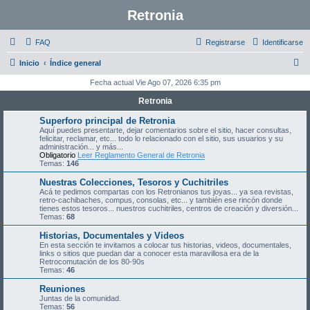
Retronia
FAQ
Registrarse
Identificarse
B
Inicio
Índice general
u
Fecha actual Vie Ago 07, 2026 6:35 pm
s
Retronia
c
Superforo principal de Retronia
a
Aquí puedes presentarte, dejar comentarios sobre el sitio, hacer consultas,
felicitar, reclamar, etc... todo lo relacionado con el sitio, sus usuarios y su
r
administración... y más...
Obligatorio
Leer Reglamento General de Retronia
Temas:
146
Nuestras Colecciones, Tesoros y Cuchitriles
Acá te pedimos compartas con los Retronianos tus joyas... ya sea revistas,
retro-cachibaches, compus, consolas, etc... y también ese rincón donde
tienes estos tesoros... nuestros cuchitriles, centros de creación y diversión...
Temas:
68
Historias, Documentales y Videos
En esta sección te invitamos a colocar tus historias, videos, documentales,
links o sitios que puedan dar a conocer esta maravillosa era de la
Retrocomutación de los 80-90s
Temas:
46
Reuniones
Juntas de la comunidad.
Temas:
56