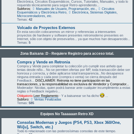
Electrónica, Circuitos Esquemáticos, Cursos, Tutoriales, Manuales, y todo lo
requerido técnicamente para seguir Retro-aprendiendo...
Subforos:
Manuales de Usuario, Programación, etc.
,
Circuitos
Esquemáticos y Electrónica Retro
,
Electrónica, Sistemas Digitales,
Microcontroladores, etc.
Temas:
42
Volcado de Proyectos Externos
En esta sección colocaremos un mirror y referencias a interesantes
proyectos de hardware y software presentes retromoderno presentes en
Internet, sólo con objeto de presevarlos... ya que muchos han desaparecido...
Temas:
5
Zona Baisana :D - Requiere Registro para acceso total.
Compra y Vende en Retronia
Compra y Vende para completar tu colección y/o cumplir ese anhelo que
tenias desde niño... No se permiten ofertas por MP, toda transacción debe ser
honrosa y correcta, y debe aplicarse total transparencia...No desaparece
ninguna entrada y cada post (compra o venta) se cierra después del
Feedback...
DISCLAIMER: Retronia no tiene participación en las
transacciones, y la responsabilidad es exclusiva de Vendedor y Comprador...
Moderador: Nicolas, quien podrá banear ante cualquier incumplimiento a estas
reglas o Feedback negativo...
Obligatorio
Leer Reglamento
- Y a baisanear se ha dicho
...
Subforo:
Ventas Finalizadas
Temas:
585
Equipos No Taaaaaan Retro XD
Consolas Modernas y Juegos (PS4, PS3, Xbox 360/One,
Wii[u], Switch, etc.)
Todo lo relacionado con las poderosísimas consolas de este tiempo.