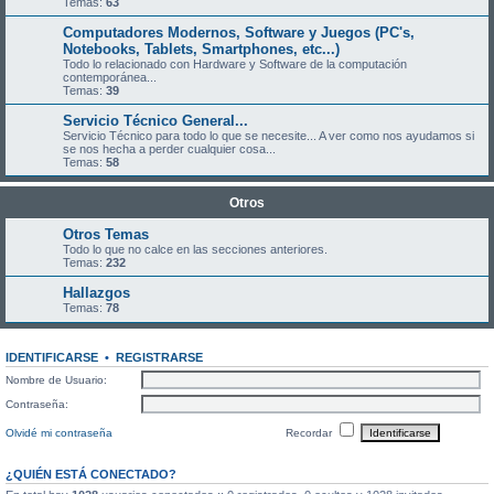
Temas:
63
Computadores Modernos, Software y Juegos (PC's,
Notebooks, Tablets, Smartphones, etc...)
Todo lo relacionado con Hardware y Software de la computación
contemporánea...
Temas:
39
Servicio Técnico General...
Servicio Técnico para todo lo que se necesite... A ver como nos ayudamos si
se nos hecha a perder cualquier cosa...
Temas:
58
Otros
Otros Temas
Todo lo que no calce en las secciones anteriores.
Temas:
232
Hallazgos
Temas:
78
IDENTIFICARSE
•
REGISTRARSE
Nombre de Usuario:
Contraseña:
Olvidé mi contraseña
Recordar
¿QUIÉN ESTÁ CONECTADO?