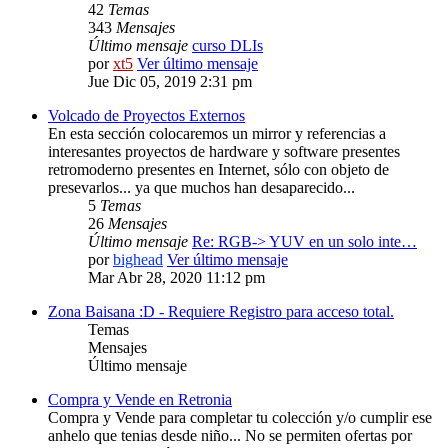
42
Temas
343
Mensajes
Último mensaje
curso DLIs
por
xt5
Ver último mensaje
Jue Dic 05, 2019 2:31 pm
Volcado de Proyectos Externos
En esta sección colocaremos un mirror y referencias a
interesantes proyectos de hardware y software presentes
retromoderno presentes en Internet, sólo con objeto de
presevarlos... ya que muchos han desaparecido...
5
Temas
26
Mensajes
Último mensaje
Re: RGB-> YUV en un solo inte…
por
bighead
Ver último mensaje
Mar Abr 28, 2020 11:12 pm
Zona Baisana :D - Requiere Registro para acceso total.
Temas
Mensajes
Último mensaje
Compra y Vende en Retronia
Compra y Vende para completar tu colección y/o cumplir ese
anhelo que tenias desde niño... No se permiten ofertas por