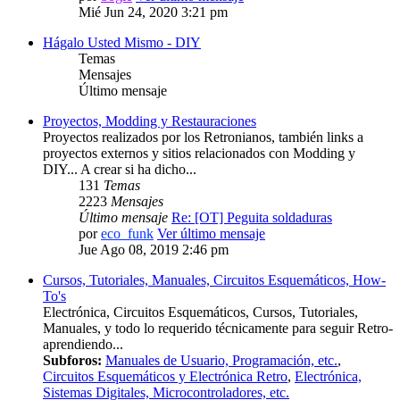
Mié Jun 24, 2020 3:21 pm
Hágalo Usted Mismo - DIY
Temas
Mensajes
Último mensaje
Proyectos, Modding y Restauraciones
Proyectos realizados por los Retronianos, también links a
proyectos externos y sitios relacionados con Modding y
DIY... A crear si ha dicho...
131
Temas
2223
Mensajes
Último mensaje
Re: [OT] Peguita soldaduras
por
eco_funk
Ver último mensaje
Jue Ago 08, 2019 2:46 pm
Cursos, Tutoriales, Manuales, Circuitos Esquemáticos, How-
To's
Electrónica, Circuitos Esquemáticos, Cursos, Tutoriales,
Manuales, y todo lo requerido técnicamente para seguir Retro-
aprendiendo...
Subforos:
Manuales de Usuario, Programación, etc.
,
Circuitos Esquemáticos y Electrónica Retro
,
Electrónica,
Sistemas Digitales, Microcontroladores, etc.