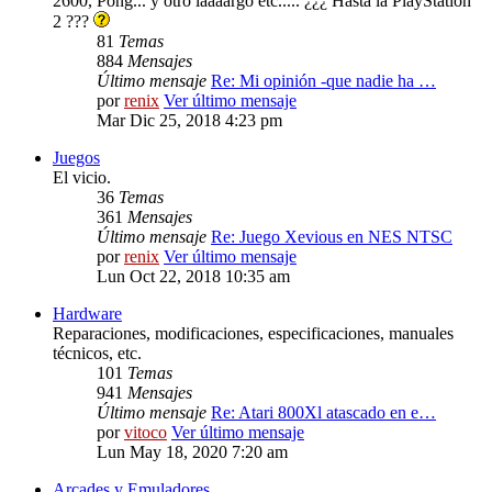
2600, Pong... y otro laaaargo etc..... ¿¿¿ Hasta la PlayStation
2 ???
81
Temas
884
Mensajes
Último mensaje
Re: Mi opinión -que nadie ha …
por
renix
Ver último mensaje
Mar Dic 25, 2018 4:23 pm
Juegos
El vicio.
36
Temas
361
Mensajes
Último mensaje
Re: Juego Xevious en NES NTSC
por
renix
Ver último mensaje
Lun Oct 22, 2018 10:35 am
Hardware
Reparaciones, modificaciones, especificaciones, manuales
técnicos, etc.
101
Temas
941
Mensajes
Último mensaje
Re: Atari 800Xl atascado en e…
por
vitoco
Ver último mensaje
Lun May 18, 2020 7:20 am
Arcades y Emuladores