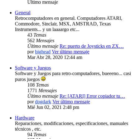
Último mensaje
General
Retrocomputadores en general. Computadores ATARI,
Commodore, Sinclair, MSX, AMSTRAD, Texas
Instruments... y un laaaargo etc...
43
Temas
562
Mensajes
Último mensaje
Re: puerto de Joysticks en ZX…
por
bighead
Ver último mensaje
Mar Abr 28, 2020 12:44 am
Software y Juegos
Software y Juegos para retro-computadores, bueeeno... casi
puros juegos
108
Temas
1771
Mensajes
Último mensaje
Re: [ATARI] Error copiador tu…
por
dogdark
Ver último mensaje
Mié Jun 02, 2021 2:48 pm
Hardware
Reparaciones, modificaciones, especificaciones, manuales
técnicos , etc.
94
Temas