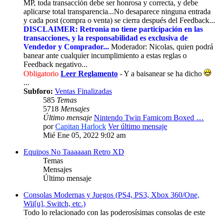
MP, toda transacción debe ser honrosa y correcta, y debe
aplicarse total transparencia...No desaparece ninguna entrada
y cada post (compra o venta) se cierra después del Feedback...
DISCLAIMER: Retronia no tiene participación en las
transacciones, y la responsabilidad es exclusiva de
Vendedor y Comprador...
Moderador: Nicolas, quien podrá
banear ante cualquier incumplimiento a estas reglas o
Feedback negativo...
Obligatorio
Leer Reglamento
- Y a baisanear se ha dicho
...
Subforo:
Ventas Finalizadas
585
Temas
5718
Mensajes
Último mensaje
Nintendo Twin Famicom Boxed …
por
Capitan Harlock
Ver último mensaje
Mié Ene 05, 2022 9:02 am
Equipos No Taaaaaan Retro XD
Temas
Mensajes
Último mensaje
Consolas Modernas y Juegos (PS4, PS3, Xbox 360/One,
Wii[u], Switch, etc.)
Todo lo relacionado con las poderosísimas consolas de este