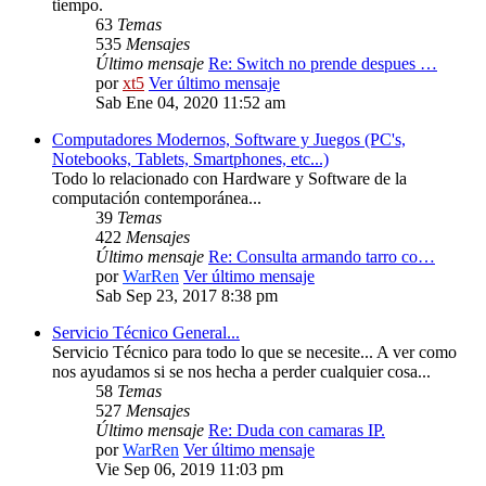
tiempo.
63
Temas
535
Mensajes
Último mensaje
Re: Switch no prende despues …
por
xt5
Ver último mensaje
Sab Ene 04, 2020 11:52 am
Computadores Modernos, Software y Juegos (PC's,
Notebooks, Tablets, Smartphones, etc...)
Todo lo relacionado con Hardware y Software de la
computación contemporánea...
39
Temas
422
Mensajes
Último mensaje
Re: Consulta armando tarro co…
por
WarRen
Ver último mensaje
Sab Sep 23, 2017 8:38 pm
Servicio Técnico General...
Servicio Técnico para todo lo que se necesite... A ver como
nos ayudamos si se nos hecha a perder cualquier cosa...
58
Temas
527
Mensajes
Último mensaje
Re: Duda con camaras IP.
por
WarRen
Ver último mensaje
Vie Sep 06, 2019 11:03 pm