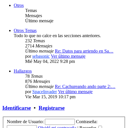
Otros
Temas
Mensajes
Último mensaje
Otros Temas
Todo lo que no calce en las secciones anteriores.
232
Temas
2714
Mensajes
Último mensaje
Re: Datos para arriendo en Sa…
por
sebasonic
Ver último mensaje
Mié May 04, 2022 9:28 pm
Hallazgos
78
Temas
876
Mensajes
Último mensaje
Re: Cachureando ando parte 2:…
por
SpaceInvader
Ver último mensaje
Vie Mar 15, 2019 10:17 pm
Identificarse
•
Registrarse
Nombre de Usuario:
Contraseña:
Olvidé mi contraseña
|
Recordar