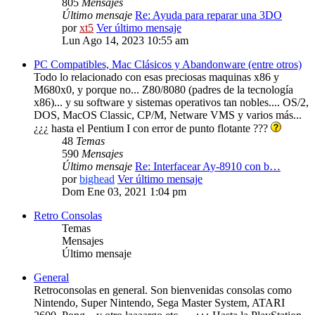
805
Mensajes
Último mensaje
Re: Ayuda para reparar una 3DO
por
xt5
Ver último mensaje
Lun Ago 14, 2023 10:55 am
PC Compatibles, Mac Clásicos y Abandonware (entre otros)
Todo lo relacionado con esas preciosas maquinas x86 y
M680x0, y porque no... Z80/8080 (padres de la tecnología
x86)... y su software y sistemas operativos tan nobles.... OS/2,
DOS, MacOS Classic, CP/M, Netware VMS y varios más...
¿¿¿ hasta el Pentium I con error de punto flotante ???
48
Temas
590
Mensajes
Último mensaje
Re: Interfacear Ay-8910 con b…
por
bighead
Ver último mensaje
Dom Ene 03, 2021 1:04 pm
Retro Consolas
Temas
Mensajes
Último mensaje
General
Retroconsolas en general. Son bienvenidas consolas como
Nintendo, Super Nintendo, Sega Master System, ATARI