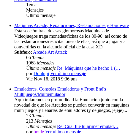
Temas
Mensajes
Último mensaje
Maquinas Arcade, Reparaciones, Restauraciones y Hardware
Esta sección trata de esas glomorosas Máquinas de
Videojuegos traga monedas/fichas de los 80-90, así como de
las restauraciones/resucitaciones de ellas, así que a jugar y a
convertirlas en la alcancía oficial de la casa XD
Subforo:
Arcade Art Attack
66
Temas
1068
Mensajes
Último mensaje
Re: Máquinas que he hecho 1 (…
por
Donlupi
Ver último mensaje
Vie Nov 16, 2018 9:36 pm
Emuladores, Consolas Emuladoras y Front End's
Multijuegos/Multiemulador
Aquí trataremos en profundidad la Emulación junto con la
novedad de que los Arcades se pueden convertir en máquinas
multi-juegos y llenarlas de emuladores (y de juegos, jejeje)...
23
Temas
213
Mensajes
Último mensaje
Re: Cual fue tu primer emulad…
por
bogle
Ver último mensaje