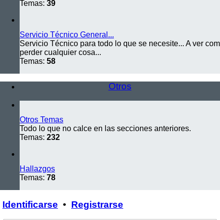
Temas:
39
Servicio Técnico General...
Servicio Técnico para todo lo que se necesite... A ver c
perder cualquier cosa...
Temas:
58
Otros
Otros Temas
Todo lo que no calce en las secciones anteriores.
Temas:
232
Hallazgos
Temas:
78
Identificarse
•
Registrarse