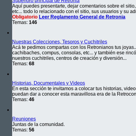
Superforo principal de Retronia
Aquí puedes presentarte, dejar comentarios sobre el sitio, 
etc... todo lo relacionado con el sitio, sus usuarios y su ad
Obligatorio
Leer Reglamento General de Retronia
Temas:
146
Nuestras Colecciones, Tesoros y Cuchitriles
Acá te pedimos compartas con los Retronianos tus joyas... 
cachibaches, compus, consolas, etc... y también ese rincó
nuestros cuchitriles, centros de creación y diversión...
Temas:
68
Historias, Documentales y Videos
En esta sección te invitamos a colocar tus historias, video
puedan dar a conocer esta maravillosa era de la Retroco
Temas:
46
Reuniones
Juntas de la comunidad.
Temas:
56