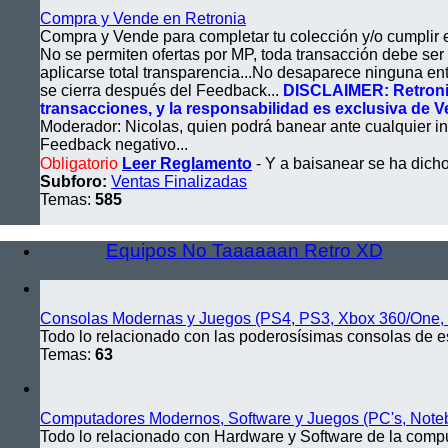
Compra y Vende en Retronia
Compra y Vende para completar tu colección y/o cumplir e
No se permiten ofertas por MP, toda transacción debe ser
aplicarse total transparencia...No desaparece ninguna en
se cierra después del Feedback...
DISCLAIMER: Retronia 
transacciones, y la responsabilidad es exclusiva de 
Moderador: Nicolas, quien podrá banear ante cualquier in
Feedback negativo...
Obligatorio
Leer Reglamento
- Y a baisanear se ha dich
Subforo:
Ventas Finalizadas
Temas:
585
Equipos No Taaaaaan Retro XD
Consolas Modernas y Juegos (PS4, PS3, Xbox 360/One, Wi
Todo lo relacionado con las poderosísimas consolas de e
Temas:
63
Computadores Modernos, Software y Juegos (PC's, Notebo
Todo lo relacionado con Hardware y Software de la comp