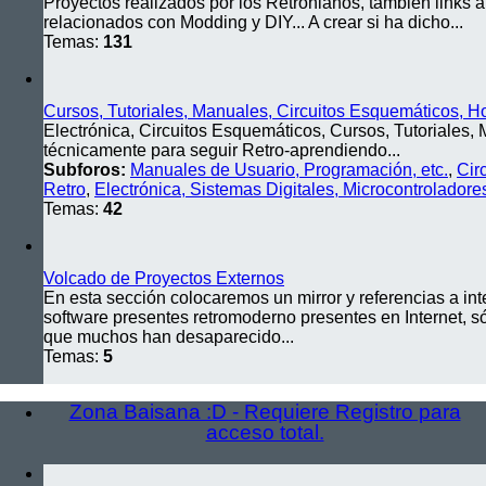
Proyectos realizados por los Retronianos, también links a
relacionados con Modding y DIY... A crear si ha dicho...
Temas:
131
Cursos, Tutoriales, Manuales, Circuitos Esquemáticos, H
Electrónica, Circuitos Esquemáticos, Cursos, Tutoriales, 
técnicamente para seguir Retro-aprendiendo...
Subforos:
Manuales de Usuario, Programación, etc.
,
Cir
Retro
,
Electrónica, Sistemas Digitales, Microcontroladores
Temas:
42
Volcado de Proyectos Externos
En esta sección colocaremos un mirror y referencias a in
software presentes retromoderno presentes en Internet, só
que muchos han desaparecido...
Temas:
5
Zona Baisana :D - Requiere Registro para
acceso total.