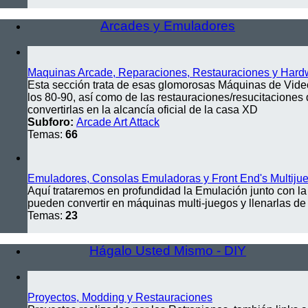
Arcades y Emuladores
Maquinas Arcade, Reparaciones, Restauraciones y Hard
Esta sección trata de esas glomorosas Máquinas de Vide
los 80-90, así como de las restauraciones/resucitaciones d
convertirlas en la alcancía oficial de la casa XD
Subforo:
Arcade Art Attack
Temas:
66
Emuladores, Consolas Emuladoras y Front End's Multiju
Aquí trataremos en profundidad la Emulación junto con l
pueden convertir en máquinas multi-juegos y llenarlas de 
Temas:
23
Hágalo Usted Mismo - DIY
Proyectos, Modding y Restauraciones