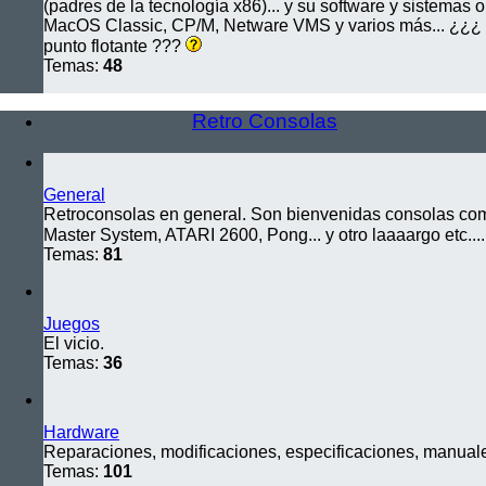
(padres de la tecnología x86)... y su software y sistemas 
MacOS Classic, CP/M, Netware VMS y varios más... ¿¿¿ h
punto flotante ???
Temas:
48
Retro Consolas
General
Retroconsolas en general. Son bienvenidas consolas co
Master System, ATARI 2600, Pong... y otro laaaargo etc...
Temas:
81
Juegos
El vicio.
Temas:
36
Hardware
Reparaciones, modificaciones, especificaciones, manuales
Temas:
101