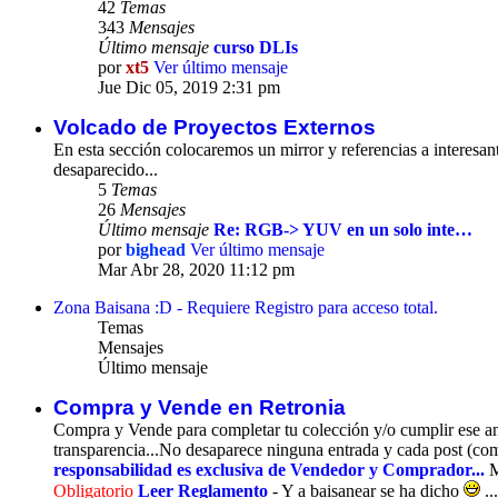
42
Temas
343
Mensajes
Último mensaje
curso DLIs
por
xt5
Ver último mensaje
Jue Dic 05, 2019 2:31 pm
Volcado de Proyectos Externos
En esta sección colocaremos un mirror y referencias a interesa
desaparecido...
5
Temas
26
Mensajes
Último mensaje
Re: RGB-> YUV en un solo inte…
por
bighead
Ver último mensaje
Mar Abr 28, 2020 11:12 pm
Zona Baisana :D - Requiere Registro para acceso total.
Temas
Mensajes
Último mensaje
Compra y Vende en Retronia
Compra y Vende para completar tu colección y/o cumplir ese anhe
transparencia...No desaparece ninguna entrada y cada post (com
responsabilidad es exclusiva de Vendedor y Comprador...
M
Obligatorio
Leer Reglamento
- Y a baisanear se ha dicho
...