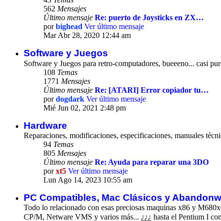
562
Mensajes
Último mensaje
Re: puerto de Joysticks en ZX…
por
bighead
Ver último mensaje
Mar Abr 28, 2020 12:44 am
Software y Juegos
Software y Juegos para retro-computadores, bueeeno... casi pu
108
Temas
1771
Mensajes
Último mensaje
Re: [ATARI] Error copiador tu…
por
dogdark
Ver último mensaje
Mié Jun 02, 2021 2:48 pm
Hardware
Reparaciones, modificaciones, especificaciones, manuales técnic
94
Temas
805
Mensajes
Último mensaje
Re: Ayuda para reparar una 3DO
por
xt5
Ver último mensaje
Lun Ago 14, 2023 10:55 am
PC Compatibles, Mac Clásicos y Abandonwa
Todo lo relacionado con esas preciosas maquinas x86 y M680x0,
CP/M, Netware VMS y varios más... ¿¿¿ hasta el Pentium I con 