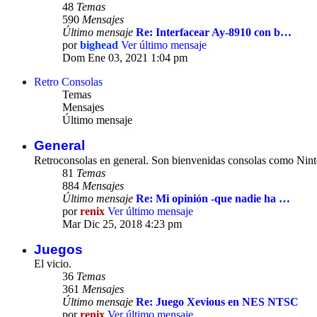
48
Temas
590
Mensajes
Último mensaje
Re: Interfacear Ay-8910 con b…
por
bighead
Ver último mensaje
Dom Ene 03, 2021 1:04 pm
Retro Consolas
Temas
Mensajes
Último mensaje
General
Retroconsolas en general. Son bienvenidas consolas como Ninte
81
Temas
884
Mensajes
Último mensaje
Re: Mi opinión -que nadie ha …
por
renix
Ver último mensaje
Mar Dic 25, 2018 4:23 pm
Juegos
El vicio.
36
Temas
361
Mensajes
Último mensaje
Re: Juego Xevious en NES NTSC
por
renix
Ver último mensaje