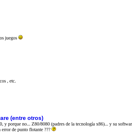
ros juegos
os , etc.
re (entre otros)
 y porque no... Z80/8080 (padres de la tecnología x86)... y su softwa
error de punto flotante ???