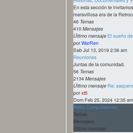
Historias, Documentales y 
En esta sección te invitamos
maravillosa era de la Retro
46
Temas
410
Mensajes
Último mensaje
El sueño de
Ver
por
WarRen
último
Sab Jul 13, 2019 2:36 am
mensaje
Reuniones
Juntas de la comunidad.
56
Temas
2134
Mensajes
Último mensaje
Re: saquens
Ver
por
xt5
último
Dom Feb 25, 2024 12:35 a
mensaje
Retro Computadores
Temas
Mensajes
Último mensaje