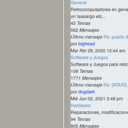
General
Retrocomputadores en gene
un laaaargo etc...
43
Temas
562
Mensajes
Último mensaje
Re: puerto 
Ver
por
bighead
último
Mar Abr 28, 2020 12:44 am
mensaje
Software y Juegos
Software y Juegos para retr
108
Temas
1771
Mensajes
Último mensaje
Re: [ATARI]
Ver
por
dogdark
último
Mié Jun 02, 2021 2:48 pm
mensaje
Hardware
Reparaciones, modificacione
94
Temas
805
Mensajes