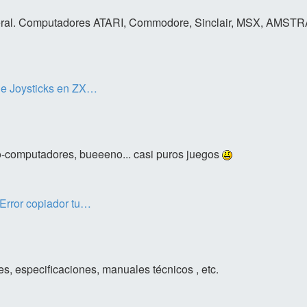
ral. Computadores ATARI, Commodore, Sinclair, MSX, AMSTRAD
de Joysticks en ZX…
o-computadores, bueeeno... casi puros juegos
 Error copiador tu…
s, especificaciones, manuales técnicos , etc.