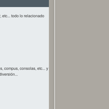
 etc... todo lo relacionado
s, compus, consolas, etc... y
iversión...