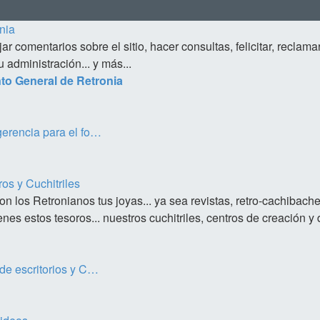
nia
r comentarios sobre el sitio, hacer consultas, felicitar, reclamar,
u administración... y más...
to General de Retronia
erencia para el fo…
os y Cuchitriles
 los Retronianos tus joyas... ya sea revistas, retro-cachibache
es estos tesoros... nuestros cuchitriles, centros de creación y d
de escritorios y C…
e