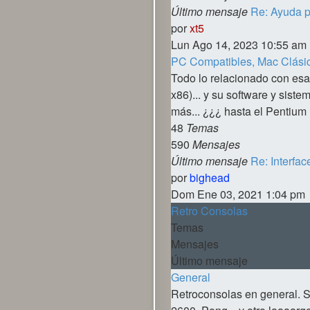
Último mensaje
Re: Ayuda p
Ver
por
xt5
último
Lun Ago 14, 2023 10:55 am
mensaje
PC Compatibles, Mac Clásic
Todo lo relacionado con esa
x86)... y su software y sis
más... ¿¿¿ hasta el Pentium 
48
Temas
590
Mensajes
Último mensaje
Re: Interfa
Ver
por
bighead
último
Dom Ene 03, 2021 1:04 pm
mensaje
Retro Consolas
Temas
Mensajes
Último mensaje
General
Retroconsolas en general. 