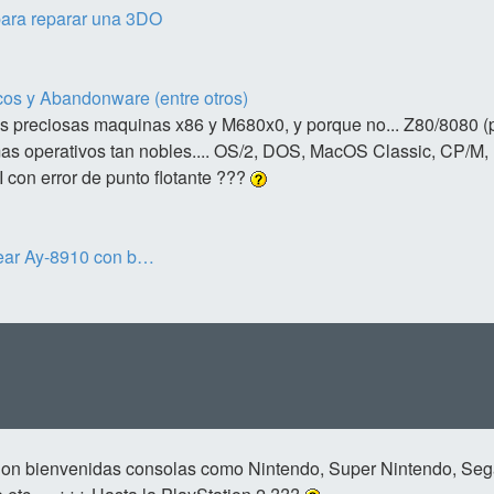
ara reparar una 3DO
os y Abandonware (entre otros)
s preciosas maquinas x86 y M680x0, y porque no... Z80/8080 (p
temas operativos tan nobles.... OS/2, DOS, MacOS Classic, CP/M
I con error de punto flotante ???
cear Ay-8910 con b…
Son bienvenidas consolas como Nintendo, Super Nintendo, Se