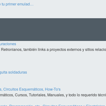
e tu primer emulad…
uraciones
 Retronianos, también links a proyectos externos y sitios relac
guita soldaduras
s, Circuitos Esquemáticos, How-To's
máticos, Cursos, Tutoriales, Manuales, y todo lo requerido téc