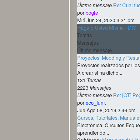
Último mensaje
Re: Cual fu
Ver
por
bogle
último
Mié Jun 24, 2020 3:21 pm
mensaje
Hágalo Usted Mismo - DIY
Temas
Mensajes
Último mensaje
Proyectos, Modding y Resta
Proyectos realizados por los
A crear si ha dicho...
131
Temas
2223
Mensajes
Último mensaje
Re: [OT] Pe
Ver
por
eco_funk
último
Jue Ago 08, 2019 2:46 pm
mensaje
Cursos, Tutoriales, Manuale
Electrónica, Circuitos Esque
aprendiendo...