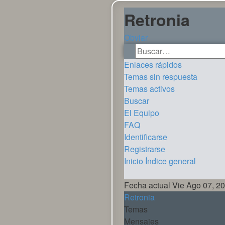
Retronia
Obviar
Buscar
Búsqueda avanzada
Enlaces rápidos
Temas sin respuesta
Temas activos
Buscar
El Equipo
FAQ
Identificarse
Registrarse
Inicio
Índice general
Buscar
Fecha actual Vie Ago 07, 2
Retronia
Temas
Mensajes