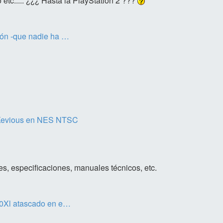
 etc..... ¿¿¿ Hasta la PlayStation 2 ???
ión -que nadie ha …
Xevious en NES NTSC
s, especificaciones, manuales técnicos, etc.
00Xl atascado en e…