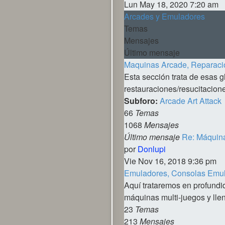
último
Lun May 18, 2020 7:20 am
mensaje
Arcades y Emuladores
Temas
Mensajes
Último mensaje
Maquinas Arcade, Reparaci
Esta sección trata de esas 
restauraciones/resucitaciones
Subforo:
Arcade Art Attack
66
Temas
1068
Mensajes
Último mensaje
Re: Máquin
Ver
por
Donlupi
último
Vie Nov 16, 2018 9:36 pm
mensaje
Emuladores, Consolas Emula
Aquí trataremos en profundi
máquinas multi-juegos y llen
23
Temas
213
Mensajes