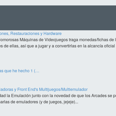
ones, Restauraciones y Hardware
glomorosas Máquinas de Videojuegos traga monedas/fichas de l
 de ellas, así que a jugar y a convertirlas en la alcancía oficia
as que he hecho 1 (…
doras y Front End's Multijuegos/Multiemulador
dad la Emulación junto con la novedad de que los Arcades se p
arlas de emuladores (y de juegos, jejeje)...