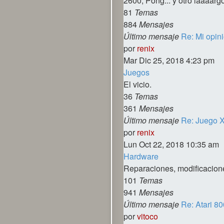
2600, Pong... y otro laaaargo
81
Temas
884
Mensajes
Último mensaje
Re: Mi opin
Ver
por
renix
último
Mar Dic 25, 2018 4:23 pm
mensaje
Juegos
El vicio.
36
Temas
361
Mensajes
Último mensaje
Re: Juego 
Ver
por
renix
último
Lun Oct 22, 2018 10:35 am
mensaje
Hardware
Reparaciones, modificacione
101
Temas
941
Mensajes
Último mensaje
Re: Atari 8
Ver
por
vitoco