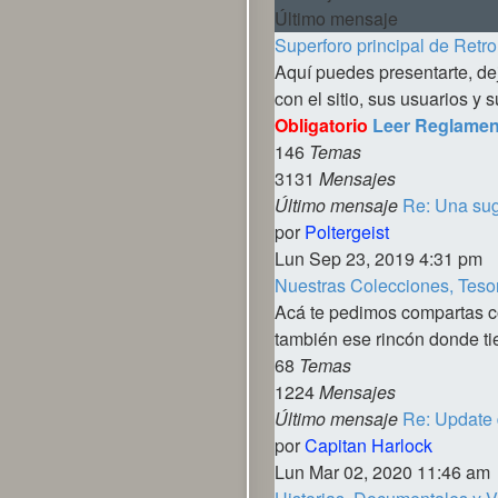
Último mensaje
Superforo principal de Retro
Aquí puedes presentarte, deja
con el sitio, sus usuarios y s
Obligatorio
Leer Reglamen
146
Temas
3131
Mensajes
Último mensaje
Re: Una sug
Ver
por
Poltergeist
último
Lun Sep 23, 2019 4:31 pm
mensaje
Nuestras Colecciones, Tesor
Acá te pedimos compartas con
también ese rincón donde tien
68
Temas
1224
Mensajes
Último mensaje
Re: Update 
Ver
por
Capitan Harlock
último
Lun Mar 02, 2020 11:46 am
mensaj