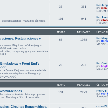
Re: Jueg
36
361
por
renix
Lun Oct 2
Re: Atar
101
941
por
vitoc
, especificaciones, manuales técnicos,
Lun May 
TEMAS
MENSAJES
ÚLTIMO 
raciones, Restauraciones y
Re: Máqu
66
1068
por
Donl
Vie Nov 1
glomorosas Máquinas de Videojuegos
80-90, así como de las
de ellas, así que a jugar y a convertirlas
asa XD
Emuladoras y Front End's
Re: Cual
23
213
por
bogl
ador
Mié Jun 2
ad la Emulación junto con la novedad de
nvertir en máquinas multi-juegos y
uegos, jejeje)...
TEMAS
MENSAJES
ÚLTIMO 
Restauraciones
Re: [OT]
131
2223
por
eco_
Retronianos, también links a proyectos
Jue Ago 0
 con Modding y DIY... A crear si ha
nuales, Circuitos Esquemáticos,
curso DL
42
343