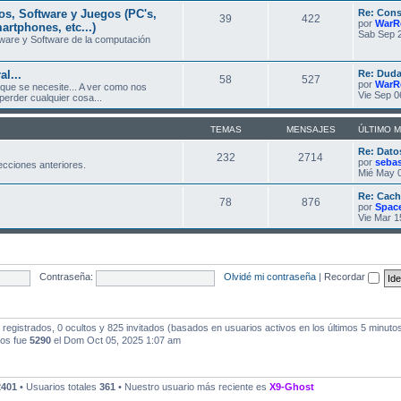
, Software y Juegos (PC's,
Re: Cons
39
422
por
WarR
artphones, etc...)
Sab Sep 2
ware y Software de la computación
l...
Re: Duda
58
527
por
WarR
 que se necesite... A ver como nos
Vie Sep 0
erder cualquier cosa...
TEMAS
MENSAJES
ÚLTIMO 
Re: Dato
232
2714
por
seba
ecciones anteriores.
Mié May 0
Re: Cach
78
876
por
Spac
Vie Mar 1
Contraseña:
Olvidé mi contraseña
|
Recordar
registrados, 0 ocultos y 825 invitados (basados en usuarios activos en los últimos 5 minuto
dos fue
5290
el Dom Oct 05, 2025 1:07 am
2401
• Usuarios totales
361
• Nuestro usuario más reciente es
X9-Ghost