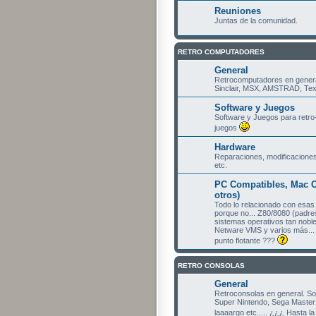
Reuniones
Juntas de la comunidad.
RETRO COMPUTADORES
General
Retrocomputadores en gener
Sinclair, MSX, AMSTRAD, Texa
Software y Juegos
Software y Juegos para retro
juegos
Hardware
Reparaciones, modificaciones
etc.
PC Compatibles, Mac C
otros)
Todo lo relacionado con esa
porque no... Z80/8080 (padres
sistemas operativos tan nobl
Netware VMS y varios más... 
punto flotante ???
RETRO CONSOLAS
General
Retroconsolas en general. S
Super Nintendo, Sega Master 
laaaargo etc..... ¿¿¿ Hasta l