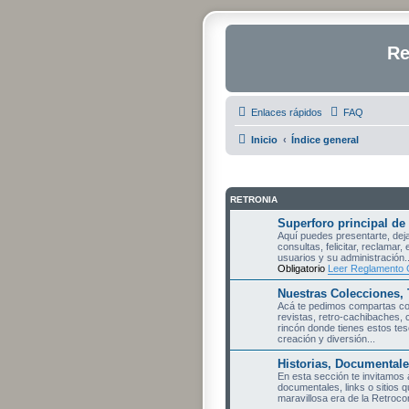
Re
Enlaces rápidos
FAQ
Inicio
Índice general
RETRONIA
Superforo principal de
Aquí puedes presentarte, deja
consultas, felicitar, reclamar, 
usuarios y su administración..
Obligatorio
Leer Reglamento 
Nuestras Colecciones, 
Acá te pedimos compartas con
revistas, retro-cachibaches, 
rincón donde tienes estos teso
creación y diversión...
Historias, Documentale
En esta sección te invitamos a
documentales, links o sitios 
maravillosa era de la Retroc