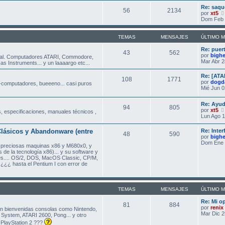
Re: saqu
56
2134
por
xt5
Dom Feb 
TEMAS
MENSAJES
ÚLTIMO 
Re: puer
43
562
por
bigh
al. Computadores ATARI, Commodore,
Mar Abr 2
s Instruments... y un laaaargo etc...
Re: [ATA
108
1771
por
dogd
-computadores, bueeeno... casi puros
Mié Jun 0
Re: Ayud
94
805
por
xt5
, especificaciones, manuales técnicos ,
Lun Ago 1
lásicos y Abandonware (entre
Re: Inte
48
590
por
bigh
Dom Ene 
s preciosas maquinas x86 y M680x0, y
 de la tecnología x86)... y su software y
es.... OS/2, DOS, MacOS Classic, CP/M,
¿¿¿ hasta el Pentium I con error de
TEMAS
MENSAJES
ÚLTIMO 
Re: Mi o
81
884
por
renix
on bienvenidas consolas como Nintendo,
Mar Dic 2
System, ATARI 2600, Pong... y otro
a PlayStation 2 ???