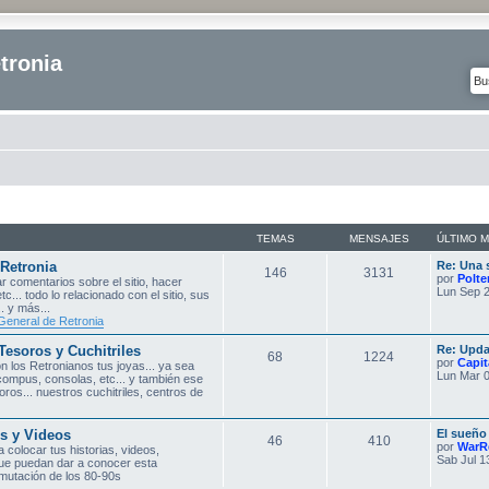
tronia
TEMAS
MENSAJES
ÚLTIMO 
 Retronia
Re: Una 
146
3131
por
Polte
r comentarios sobre el sitio, hacer
Lun Sep 2
etc... todo lo relacionado con el sitio, sus
. y más...
General de Retronia
Tesoros y Cuchitriles
Re: Upda
68
1224
por
Capit
 los Retronianos tus joyas... ya sea
Lun Mar 0
compus, consolas, etc... y también ese
ros... nuestros cuchitriles, centros de
s y Videos
El sueño
46
410
por
WarR
 colocar tus historias, videos,
Sab Jul 1
que puedan dar a conocer esta
omutación de los 80-90s