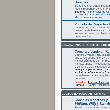
How-To's
Electrónica, Circuitos Esquem
todo lo requerido técnicament
Subforos:
Manuales de Usu
Esquemáticos y Electrónica 
Microcontroladores, etc.
Volcado de Proyectos 
En esta sección colocaremos 
proyectos de hardware y sof
en Internet, sólo con objeto 
desaparecido...
ZONA BAISANA :D - REQUIERE REGIS
Compra y Vende en Ret
Compra y Vende para completa
que tenias desde niño... No s
transacción debe ser honrosa 
transparencia...No desapare
o venta) se cierra después d
tiene participación en las tra
exclusiva de Vendedor y Comp
podrá banear ante cualquier 
negativo...
Obligatorio
Leer Reglamento
-
Subforo:
Ventas Finalizada
EQUIPOS NO TAAAAAAN RETRO XD
Consolas Modernas y 
360/One, Wii[u], Switch,
Todo lo relacionado con las 