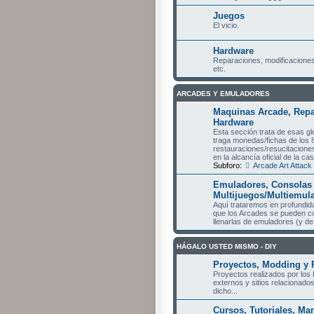
Juegos
El vicio.
Hardware
Reparaciones, modificaciones
etc.
ARCADES Y EMULADORES
Maquinas Arcade, Repa
Hardware
Esta sección trata de esas 
traga monedas/fichas de los 
restauraciones/resucitaciones 
en la alcancía oficial de la c
Subforo:
Arcade Art Attack
Emuladores, Consolas 
Multijuegos/Multiemul
Aquí trataremos en profundid
que los Arcades se pueden co
llenarlas de emuladores (y de j
HÁGALO USTED MISMO - DIY
Proyectos, Modding y 
Proyectos realizados por los 
externos y sitios relacionados
dicho...
Cursos, Tutoriales, Ma