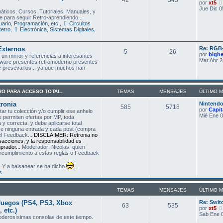
por
xt5
Jue Dic 0
áticos, Cursos, Tutoriales, Manuales, y
e para seguir Retro-aprendiendo...
ario, Programación, etc.
,
Circuitos
Retro
,
Electrónica, Sistemas Digitales,
Externos
Re: RGB-
5
26
por
bigh
un mirror y referencias a interesantes
Mar Abr 2
tware presentes retromoderno presentes
de presevarlos... ya que muchos han
TRO PARA ACCESO TOTAL.
TEMAS
MENSAJES
ÚLTIMO 
ronia
Nintend
585
5718
por
Capit
r tu colección y/o cumplir ese anhelo
Mié Ene 0
e permiten ofertas por MP, toda
y correcta, y debe aplicarse total
ce ninguna entrada y cada post (compra
el Feedback...
DISCLAIMER: Retronia no
nsacciones, y la responsabilidad es
rador...
Moderador: Nicolas, quien
incumplimiento a estas reglas o Feedback
 Y a baisanear se ha dicho
...
s
TEMAS
MENSAJES
ÚLTIMO 
Juegos (PS4, PS3, Xbox
Re: Swit
63
535
por
xt5
 etc.)
Sab Ene 0
poderosísimas consolas de este tiempo.