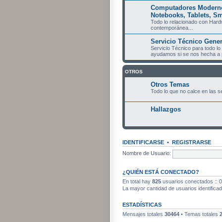
Computadores Modernos
Notebooks, Tablets, Sm
Todo lo relacionado con Hard
contemporánea...
Servicio Técnico Genera
Servicio Técnico para todo lo
ayudamos si se nos hecha a p
OTROS
Otros Temas
Todo lo que no calce en las s
Hallazgos
IDENTIFICARSE
•
REGISTRARSE
Nombre de Usuario:
¿QUIÉN ESTÁ CONECTADO?
En total hay
825
usuarios conectados :: 0 
La mayor cantidad de usuarios identifica
ESTADÍSTICAS
Mensajes totales
30464
• Temas totales