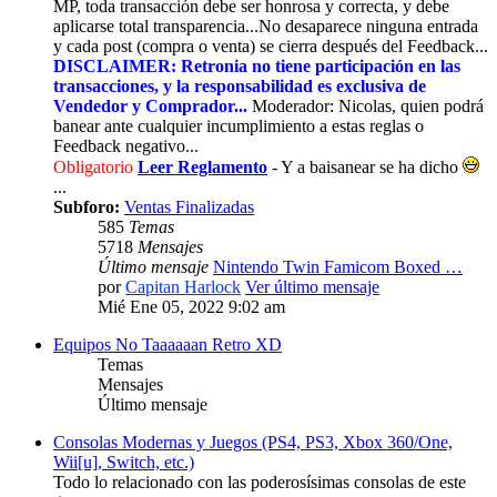
MP, toda transacción debe ser honrosa y correcta, y debe
aplicarse total transparencia...No desaparece ninguna entrada
y cada post (compra o venta) se cierra después del Feedback...
DISCLAIMER: Retronia no tiene participación en las
transacciones, y la responsabilidad es exclusiva de
Vendedor y Comprador...
Moderador: Nicolas, quien podrá
banear ante cualquier incumplimiento a estas reglas o
Feedback negativo...
Obligatorio
Leer Reglamento
- Y a baisanear se ha dicho
...
Subforo:
Ventas Finalizadas
585
Temas
5718
Mensajes
Último mensaje
Nintendo Twin Famicom Boxed …
por
Capitan Harlock
Ver último mensaje
Mié Ene 05, 2022 9:02 am
Equipos No Taaaaaan Retro XD
Temas
Mensajes
Último mensaje
Consolas Modernas y Juegos (PS4, PS3, Xbox 360/One,
Wii[u], Switch, etc.)
Todo lo relacionado con las poderosísimas consolas de este