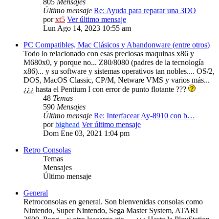
805
Mensajes
Último mensaje
Re: Ayuda para reparar una 3DO
por
xt5
Ver último mensaje
Lun Ago 14, 2023 10:55 am
PC Compatibles, Mac Clásicos y Abandonware (entre otros)
Todo lo relacionado con esas preciosas maquinas x86 y
M680x0, y porque no... Z80/8080 (padres de la tecnología
x86)... y su software y sistemas operativos tan nobles.... OS/2,
DOS, MacOS Classic, CP/M, Netware VMS y varios más...
¿¿¿ hasta el Pentium I con error de punto flotante ???
48
Temas
590
Mensajes
Último mensaje
Re: Interfacear Ay-8910 con b…
por
bighead
Ver último mensaje
Dom Ene 03, 2021 1:04 pm
Retro Consolas
Temas
Mensajes
Último mensaje
General
Retroconsolas en general. Son bienvenidas consolas como
Nintendo, Super Nintendo, Sega Master System, ATARI