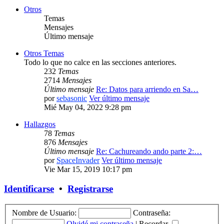
Otros
Temas
Mensajes
Último mensaje
Otros Temas
Todo lo que no calce en las secciones anteriores.
232
Temas
2714
Mensajes
Último mensaje
Re: Datos para arriendo en Sa…
por
sebasonic
Ver último mensaje
Mié May 04, 2022 9:28 pm
Hallazgos
78
Temas
876
Mensajes
Último mensaje
Re: Cachureando ando parte 2:…
por
SpaceInvader
Ver último mensaje
Vie Mar 15, 2019 10:17 pm
Identificarse
•
Registrarse
Nombre de Usuario:
Contraseña:
Olvidé mi contraseña
|
Recordar