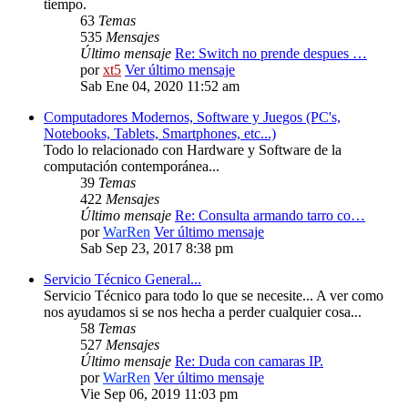
tiempo.
63
Temas
535
Mensajes
Último mensaje
Re: Switch no prende despues …
por
xt5
Ver último mensaje
Sab Ene 04, 2020 11:52 am
Computadores Modernos, Software y Juegos (PC's,
Notebooks, Tablets, Smartphones, etc...)
Todo lo relacionado con Hardware y Software de la
computación contemporánea...
39
Temas
422
Mensajes
Último mensaje
Re: Consulta armando tarro co…
por
WarRen
Ver último mensaje
Sab Sep 23, 2017 8:38 pm
Servicio Técnico General...
Servicio Técnico para todo lo que se necesite... A ver como
nos ayudamos si se nos hecha a perder cualquier cosa...
58
Temas
527
Mensajes
Último mensaje
Re: Duda con camaras IP.
por
WarRen
Ver último mensaje
Vie Sep 06, 2019 11:03 pm