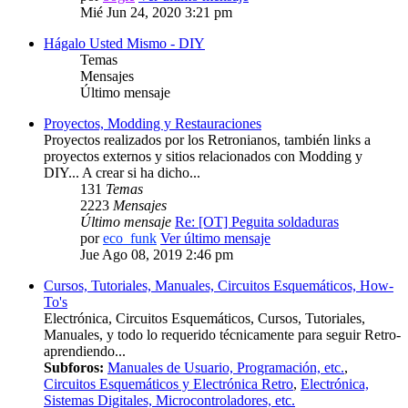
Mié Jun 24, 2020 3:21 pm
Hágalo Usted Mismo - DIY
Temas
Mensajes
Último mensaje
Proyectos, Modding y Restauraciones
Proyectos realizados por los Retronianos, también links a
proyectos externos y sitios relacionados con Modding y
DIY... A crear si ha dicho...
131
Temas
2223
Mensajes
Último mensaje
Re: [OT] Peguita soldaduras
por
eco_funk
Ver último mensaje
Jue Ago 08, 2019 2:46 pm
Cursos, Tutoriales, Manuales, Circuitos Esquemáticos, How-
To's
Electrónica, Circuitos Esquemáticos, Cursos, Tutoriales,
Manuales, y todo lo requerido técnicamente para seguir Retro-
aprendiendo...
Subforos:
Manuales de Usuario, Programación, etc.
,
Circuitos Esquemáticos y Electrónica Retro
,
Electrónica,
Sistemas Digitales, Microcontroladores, etc.