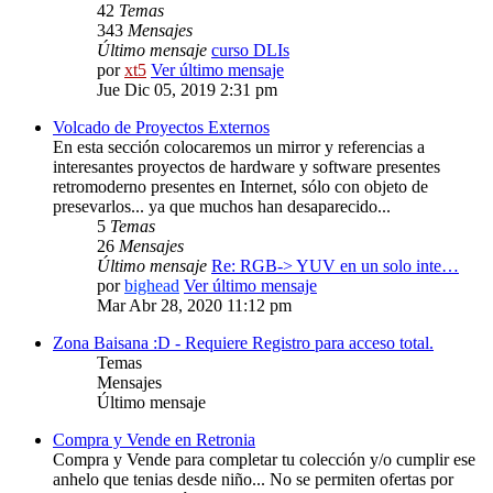
42
Temas
343
Mensajes
Último mensaje
curso DLIs
por
xt5
Ver último mensaje
Jue Dic 05, 2019 2:31 pm
Volcado de Proyectos Externos
En esta sección colocaremos un mirror y referencias a
interesantes proyectos de hardware y software presentes
retromoderno presentes en Internet, sólo con objeto de
presevarlos... ya que muchos han desaparecido...
5
Temas
26
Mensajes
Último mensaje
Re: RGB-> YUV en un solo inte…
por
bighead
Ver último mensaje
Mar Abr 28, 2020 11:12 pm
Zona Baisana :D - Requiere Registro para acceso total.
Temas
Mensajes
Último mensaje
Compra y Vende en Retronia
Compra y Vende para completar tu colección y/o cumplir ese
anhelo que tenias desde niño... No se permiten ofertas por