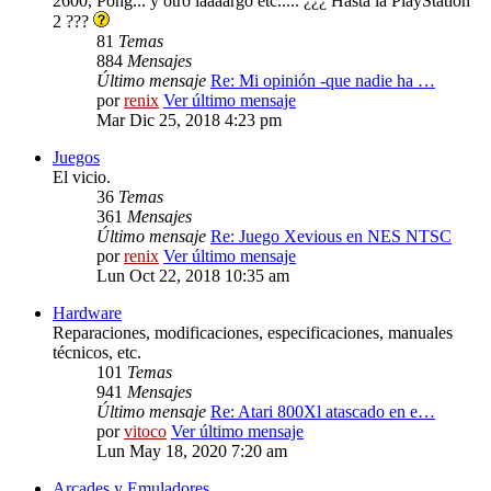
2600, Pong... y otro laaaargo etc..... ¿¿¿ Hasta la PlayStation
2 ???
81
Temas
884
Mensajes
Último mensaje
Re: Mi opinión -que nadie ha …
por
renix
Ver último mensaje
Mar Dic 25, 2018 4:23 pm
Juegos
El vicio.
36
Temas
361
Mensajes
Último mensaje
Re: Juego Xevious en NES NTSC
por
renix
Ver último mensaje
Lun Oct 22, 2018 10:35 am
Hardware
Reparaciones, modificaciones, especificaciones, manuales
técnicos, etc.
101
Temas
941
Mensajes
Último mensaje
Re: Atari 800Xl atascado en e…
por
vitoco
Ver último mensaje
Lun May 18, 2020 7:20 am
Arcades y Emuladores