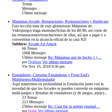
Temas
Mensajes
Último mensaje
Maquinas Arcade, Reparaciones, Restauraciones y Hardware
Esta sección trata de esas glomorosas Máquinas de
Videojuegos traga monedas/fichas de los 80-90, así como de
las restauraciones/resucitaciones de ellas, así que a jugar y a
convertirlas en la alcancía oficial de la casa XD
Subforo:
Arcade Art Attack
66
Temas
1068
Mensajes
Último mensaje
Re: Máquinas que he hecho 1 (…
por
Donlupi
Ver último mensaje
Vie Nov 16, 2018 9:36 pm
Emuladores, Consolas Emuladoras y Front End's
Multijuegos/Multiemulador
Aquí trataremos en profundidad la Emulación junto con la
novedad de que los Arcades se pueden convertir en máquinas
multi-juegos y llenarlas de emuladores (y de juegos, jejeje)...
23
Temas
213
Mensajes
Último mensaje
Re: Cual fue tu primer emulad…
por
bogle
Ver último mensaje