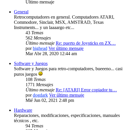
Último mensaje
General
Retrocomputadores en general. Computadores ATARI,
Commodore, Sinclair, MSX, AMSTRAD, Texas
Instruments... y un laaaargo etc...
43
Temas
562
Mensajes
Último mensaje
Re: puerto de Joysticks en ZX…
por
bighead
Ver último mensaje
Mar Abr 28, 2020 12:44 am
Software y Juegos
Software y Juegos para retro-computadores, bueeeno... casi
puros juegos
108
Temas
1771
Mensajes
Último mensaje
Re: [ATARI] Error copiador tu…
por
dogdark
Ver último mensaje
Mié Jun 02, 2021 2:48 pm
Hardware
Reparaciones, modificaciones, especificaciones, manuales
técnicos , etc.
94
Temas