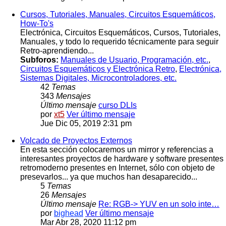
Cursos, Tutoriales, Manuales, Circuitos Esquemáticos,
How-To's
Electrónica, Circuitos Esquemáticos, Cursos, Tutoriales,
Manuales, y todo lo requerido técnicamente para seguir
Retro-aprendiendo...
Subforos:
Manuales de Usuario, Programación, etc.
,
Circuitos Esquemáticos y Electrónica Retro
,
Electrónica,
Sistemas Digitales, Microcontroladores, etc.
42
Temas
343
Mensajes
Último mensaje
curso DLIs
por
xt5
Ver último mensaje
Jue Dic 05, 2019 2:31 pm
Volcado de Proyectos Externos
En esta sección colocaremos un mirror y referencias a
interesantes proyectos de hardware y software presentes
retromoderno presentes en Internet, sólo con objeto de
presevarlos... ya que muchos han desaparecido...
5
Temas
26
Mensajes
Último mensaje
Re: RGB-> YUV en un solo inte…
por
bighead
Ver último mensaje
Mar Abr 28, 2020 11:12 pm