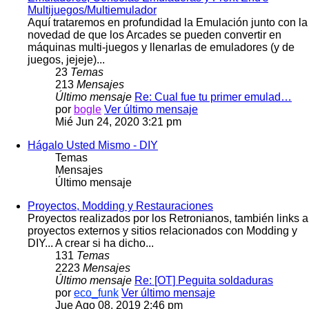
Multijuegos/Multiemulador
Aquí trataremos en profundidad la Emulación junto con la
novedad de que los Arcades se pueden convertir en
máquinas multi-juegos y llenarlas de emuladores (y de
juegos, jejeje)...
23
Temas
213
Mensajes
Último mensaje
Re: Cual fue tu primer emulad…
por
bogle
Ver último mensaje
Mié Jun 24, 2020 3:21 pm
Hágalo Usted Mismo - DIY
Temas
Mensajes
Último mensaje
Proyectos, Modding y Restauraciones
Proyectos realizados por los Retronianos, también links a
proyectos externos y sitios relacionados con Modding y
DIY... A crear si ha dicho...
131
Temas
2223
Mensajes
Último mensaje
Re: [OT] Peguita soldaduras
por
eco_funk
Ver último mensaje
Jue Ago 08, 2019 2:46 pm