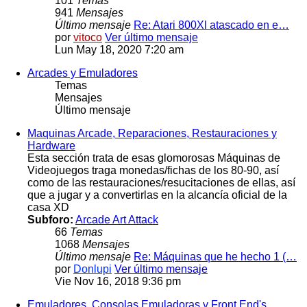
101
Temas
941
Mensajes
Último mensaje
Re: Atari 800Xl atascado en e…
por
vitoco
Ver último mensaje
Lun May 18, 2020 7:20 am
Arcades y Emuladores
Temas
Mensajes
Último mensaje
Maquinas Arcade, Reparaciones, Restauraciones y
Hardware
Esta sección trata de esas glomorosas Máquinas de
Videojuegos traga monedas/fichas de los 80-90, así
como de las restauraciones/resucitaciones de ellas, así
que a jugar y a convertirlas en la alcancía oficial de la
casa XD
Subforo:
Arcade Art Attack
66
Temas
1068
Mensajes
Último mensaje
Re: Máquinas que he hecho 1 (…
por
Donlupi
Ver último mensaje
Vie Nov 16, 2018 9:36 pm
Emuladores, Consolas Emuladoras y Front End's