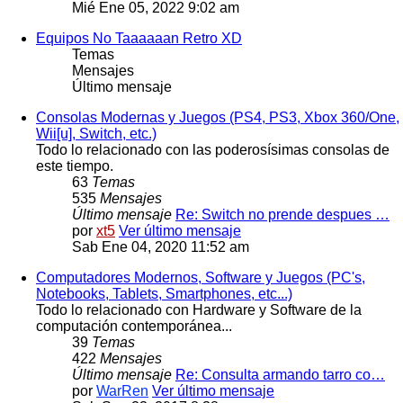
Mié Ene 05, 2022 9:02 am
Equipos No Taaaaaan Retro XD
Temas
Mensajes
Último mensaje
Consolas Modernas y Juegos (PS4, PS3, Xbox 360/One,
Wii[u], Switch, etc.)
Todo lo relacionado con las poderosísimas consolas de
este tiempo.
63
Temas
535
Mensajes
Último mensaje
Re: Switch no prende despues …
por
xt5
Ver último mensaje
Sab Ene 04, 2020 11:52 am
Computadores Modernos, Software y Juegos (PC's,
Notebooks, Tablets, Smartphones, etc...)
Todo lo relacionado con Hardware y Software de la
computación contemporánea...
39
Temas
422
Mensajes
Último mensaje
Re: Consulta armando tarro co…
por
WarRen
Ver último mensaje