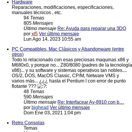
Hardware
Reparaciones, modificaciones, especificaciones,
manuales técnicos , etc.
94
Temas
805
Mensajes
Último mensaje
Re: Ayuda para reparar una 3DO
por
xt5
Ver último mensaje
Lun Ago 14, 2023 10:55 am
PC Compatibles, Mac Clásicos y Abandonware (entre
otros)
Todo lo relacionado con esas preciosas maquinas x86 y
M680x0, y porque no... Z80/8080 (padres de la tecnología
x86)... y su software y sistemas operativos tan nobles....
OS/2, DOS, MacOS Classic, CP/M, Netware VMS y
varios más... ¿¿¿ hasta el Pentium I con error de punto
flotante ???
48
Temas
590
Mensajes
Último mensaje
Re: Interfacear Ay-8910 con b…
por
bighead
Ver último mensaje
Dom Ene 03, 2021 1:04 pm
Retro Consolas
Temas