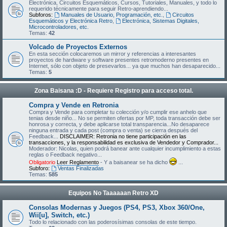
Electrónica, Circuitos Esquemáticos, Cursos, Tutoriales, Manuales, y todo lo
requerido técnicamente para seguir Retro-aprendiendo...
Subforos:
Manuales de Usuario, Programación, etc.
,
Circuitos
Esquemáticos y Electrónica Retro
,
Electrónica, Sistemas Digitales,
Microcontroladores, etc.
Temas:
42
Volcado de Proyectos Externos
En esta sección colocaremos un mirror y referencias a interesantes
proyectos de hardware y software presentes retromoderno presentes en
Internet, sólo con objeto de presevarlos... ya que muchos han desaparecido...
Temas:
5
Zona Baisana :D - Requiere Registro para acceso total.
Compra y Vende en Retronia
Compra y Vende para completar tu colección y/o cumplir ese anhelo que
tenias desde niño... No se permiten ofertas por MP, toda transacción debe ser
honrosa y correcta, y debe aplicarse total transparencia...No desaparece
ninguna entrada y cada post (compra o venta) se cierra después del
Feedback...
DISCLAIMER: Retronia no tiene participación en las
transacciones, y la responsabilidad es exclusiva de Vendedor y Comprador...
Moderador: Nicolas, quien podrá banear ante cualquier incumplimiento a estas
reglas o Feedback negativo...
Obligatorio
Leer Reglamento
- Y a baisanear se ha dicho
...
Subforo:
Ventas Finalizadas
Temas:
585
Equipos No Taaaaaan Retro XD
Consolas Modernas y Juegos (PS4, PS3, Xbox 360/One,
Wii[u], Switch, etc.)
Todo lo relacionado con las poderosísimas consolas de este tiempo.