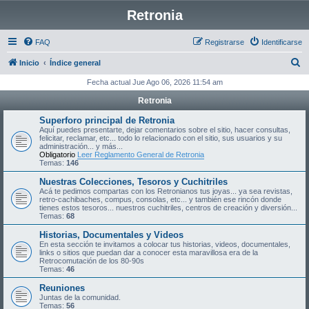
Retronia
FAQ
Registrarse
Identificarse
B
Inicio
Índice general
u
Fecha actual Jue Ago 06, 2026 11:54 am
s
Retronia
c
Superforo principal de Retronia
a
Aquí puedes presentarte, dejar comentarios sobre el sitio, hacer consultas,
felicitar, reclamar, etc... todo lo relacionado con el sitio, sus usuarios y su
r
administración... y más...
Obligatorio
Leer Reglamento General de Retronia
Temas:
146
Nuestras Colecciones, Tesoros y Cuchitriles
Acá te pedimos compartas con los Retronianos tus joyas... ya sea revistas,
retro-cachibaches, compus, consolas, etc... y también ese rincón donde
tienes estos tesoros... nuestros cuchitriles, centros de creación y diversión...
Temas:
68
Historias, Documentales y Videos
En esta sección te invitamos a colocar tus historias, videos, documentales,
links o sitios que puedan dar a conocer esta maravillosa era de la
Retrocomutación de los 80-90s
Temas:
46
Reuniones
Juntas de la comunidad.
Temas:
56