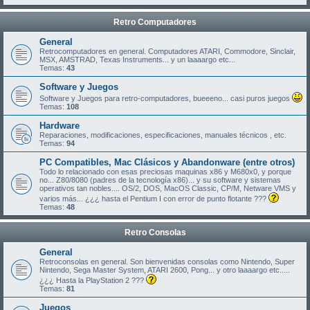
Retro Computadores
General
Retrocomputadores en general. Computadores ATARI, Commodore, Sinclair,
MSX, AMSTRAD, Texas Instruments... y un laaaargo etc...
Temas:
43
Software y Juegos
Software y Juegos para retro-computadores, bueeeno... casi puros juegos
Temas:
108
Hardware
Reparaciones, modificaciones, especificaciones, manuales técnicos , etc.
Temas:
94
PC Compatibles, Mac Clásicos y Abandonware (entre otros)
Todo lo relacionado con esas preciosas maquinas x86 y M680x0, y porque
no... Z80/8080 (padres de la tecnología x86)... y su software y sistemas
operativos tan nobles.... OS/2, DOS, MacOS Classic, CP/M, Netware VMS y
varios más... ¿¿¿ hasta el Pentium I con error de punto flotante ???
Temas:
48
Retro Consolas
General
Retroconsolas en general. Son bienvenidas consolas como Nintendo, Super
Nintendo, Sega Master System, ATARI 2600, Pong... y otro laaaargo etc.....
¿¿¿ Hasta la PlayStation 2 ???
Temas:
81
Juegos