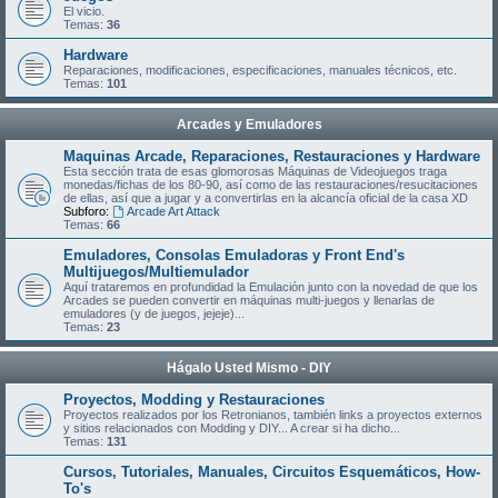
El vicio.
Temas:
36
Hardware
Reparaciones, modificaciones, especificaciones, manuales técnicos, etc.
Temas:
101
Arcades y Emuladores
Maquinas Arcade, Reparaciones, Restauraciones y Hardware
Esta sección trata de esas glomorosas Máquinas de Videojuegos traga
monedas/fichas de los 80-90, así como de las restauraciones/resucitaciones
de ellas, así que a jugar y a convertirlas en la alcancía oficial de la casa XD
Subforo:
Arcade Art Attack
Temas:
66
Emuladores, Consolas Emuladoras y Front End's
Multijuegos/Multiemulador
Aquí trataremos en profundidad la Emulación junto con la novedad de que los
Arcades se pueden convertir en máquinas multi-juegos y llenarlas de
emuladores (y de juegos, jejeje)...
Temas:
23
Hágalo Usted Mismo - DIY
Proyectos, Modding y Restauraciones
Proyectos realizados por los Retronianos, también links a proyectos externos
y sitios relacionados con Modding y DIY... A crear si ha dicho...
Temas:
131
Cursos, Tutoriales, Manuales, Circuitos Esquemáticos, How-
To's