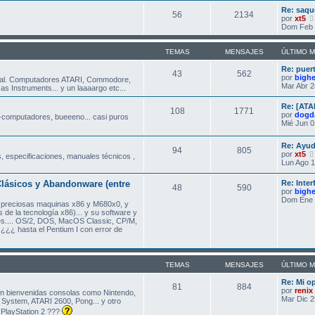
Re: saqu
56
2134
por
xt5
Dom Feb 
TEMAS
MENSAJES
ÚLTIMO 
Re: puer
43
562
por
bigh
al. Computadores ATARI, Commodore,
Mar Abr 2
s Instruments... y un laaaargo etc...
Re: [ATA
108
1771
por
dogd
-computadores, bueeeno... casi puros
Mié Jun 0
Re: Ayud
94
805
por
xt5
, especificaciones, manuales técnicos ,
Lun Ago 1
lásicos y Abandonware (entre
Re: Inte
48
590
por
bigh
Dom Ene 
s preciosas maquinas x86 y M680x0, y
 de la tecnología x86)... y su software y
es.... OS/2, DOS, MacOS Classic, CP/M,
¿¿¿ hasta el Pentium I con error de
TEMAS
MENSAJES
ÚLTIMO 
Re: Mi o
81
884
por
renix
on bienvenidas consolas como Nintendo,
Mar Dic 2
System, ATARI 2600, Pong... y otro
a PlayStation 2 ???