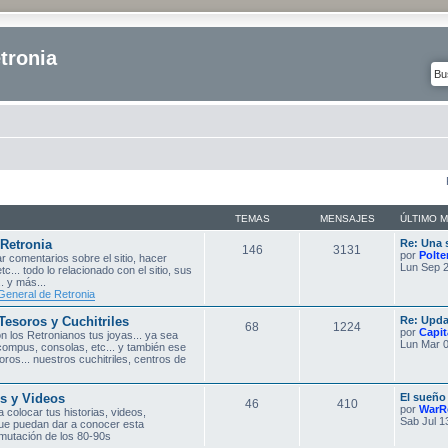
tronia
TEMAS
MENSAJES
ÚLTIMO 
 Retronia
Re: Una 
146
3131
por
Polte
r comentarios sobre el sitio, hacer
Lun Sep 2
etc... todo lo relacionado con el sitio, sus
. y más...
General de Retronia
Tesoros y Cuchitriles
Re: Upda
68
1224
por
Capit
 los Retronianos tus joyas... ya sea
Lun Mar 0
compus, consolas, etc... y también ese
ros... nuestros cuchitriles, centros de
s y Videos
El sueño
46
410
por
WarR
 colocar tus historias, videos,
Sab Jul 1
que puedan dar a conocer esta
omutación de los 80-90s