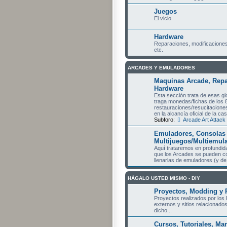
Juegos
El vicio.
Hardware
Reparaciones, modificaciones
etc.
ARCADES Y EMULADORES
Maquinas Arcade, Repa
Hardware
Esta sección trata de esas 
traga monedas/fichas de los 
restauraciones/resucitaciones 
en la alcancía oficial de la c
Subforo:
Arcade Art Attack
Emuladores, Consolas 
Multijuegos/Multiemul
Aquí trataremos en profundid
que los Arcades se pueden co
llenarlas de emuladores (y de j
HÁGALO USTED MISMO - DIY
Proyectos, Modding y 
Proyectos realizados por los 
externos y sitios relacionados
dicho...
Cursos, Tutoriales, Ma