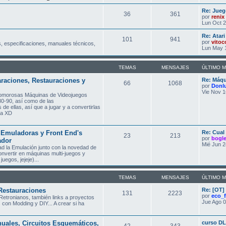
Re: Jueg
36
361
por
renix
Lun Oct 2
Re: Atar
101
941
por
vitoc
, especificaciones, manuales técnicos,
Lun May 
TEMAS
MENSAJES
ÚLTIMO 
raciones, Restauraciones y
Re: Máqu
66
1068
por
Donl
Vie Nov 1
glomorosas Máquinas de Videojuegos
80-90, así como de las
de ellas, así que a jugar y a convertirlas
asa XD
Emuladoras y Front End's
Re: Cual
23
213
por
bogl
ador
Mié Jun 2
ad la Emulación junto con la novedad de
nvertir en máquinas multi-juegos y
uegos, jejeje)...
TEMAS
MENSAJES
ÚLTIMO 
Restauraciones
Re: [OT]
131
2223
por
eco_
Retronianos, también links a proyectos
Jue Ago 0
 con Modding y DIY... A crear si ha
nuales, Circuitos Esquemáticos,
curso DL
42
343