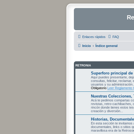
Re
Enlaces rápidos
FAQ
Inicio
Índice general
RETRONIA
Superforo principal de
Aquí puedes presentarte, deja
consultas, felicitar, reclamar, 
usuarios y su administración..
Obligatorio
Leer Reglamento 
Nuestras Colecciones, 
Acá te pedimos compartas con
revistas, retro-cachibaches, 
rincón donde tienes estos teso
creación y diversión...
Historias, Documentale
En esta sección te invitamos a
documentales, links o sitios 
maravillosa era de la Retroc