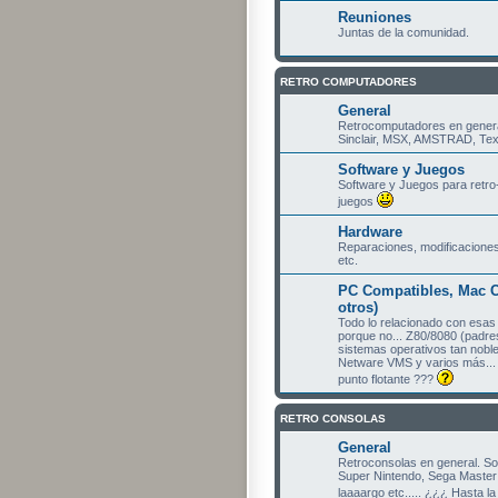
Reuniones
Juntas de la comunidad.
RETRO COMPUTADORES
General
Retrocomputadores en gener
Sinclair, MSX, AMSTRAD, Texa
Software y Juegos
Software y Juegos para retro
juegos
Hardware
Reparaciones, modificaciones
etc.
PC Compatibles, Mac C
otros)
Todo lo relacionado con esa
porque no... Z80/8080 (padres
sistemas operativos tan nobl
Netware VMS y varios más... 
punto flotante ???
RETRO CONSOLAS
General
Retroconsolas en general. S
Super Nintendo, Sega Master 
laaaargo etc..... ¿¿¿ Hasta l