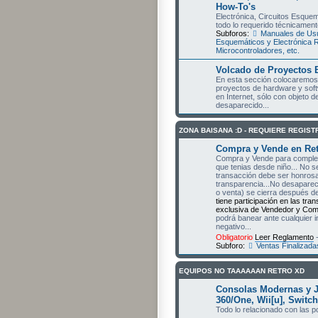
How-To's
Electrónica, Circuitos Esquem
todo lo requerido técnicament
Subforos:
Manuales de Usu
Esquemáticos y Electrónica 
Microcontroladores, etc.
Volcado de Proyectos 
En esta sección colocaremos 
proyectos de hardware y sof
en Internet, sólo con objeto 
desaparecido...
ZONA BAISANA :D - REQUIERE REGIS
Compra y Vende en Ret
Compra y Vende para completa
que tenias desde niño... No s
transacción debe ser honrosa 
transparencia...No desapare
o venta) se cierra después d
tiene participación en las tra
exclusiva de Vendedor y Comp
podrá banear ante cualquier 
negativo...
Obligatorio
Leer Reglamento
-
Subforo:
Ventas Finalizada
EQUIPOS NO TAAAAAAN RETRO XD
Consolas Modernas y 
360/One, Wii[u], Switch,
Todo lo relacionado con las 