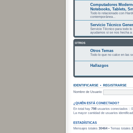
Computadores Modernos
Notebooks, Tablets, Sm
Todo lo relacionado con Hard
contemporánea...
Servicio Técnico Genera
Servicio Técnico para todo lo
ayudamos si se nos hecha a p
OTROS
Otros Temas
Todo lo que no calce en las s
Hallazgos
IDENTIFICARSE
•
REGISTRARSE
Nombre de Usuario:
¿QUIÉN ESTÁ CONECTADO?
En total hay
798
usuarios conectados :: 0 
La mayor cantidad de usuarios identifica
ESTADÍSTICAS
Mensajes totales
30464
• Temas totales