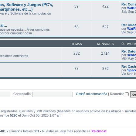
, Software y Juegos (PC's,
Re: Cons
39
422
por
WarR
artphones, etc...)
Sab Sep 2
ware y Software de la computación
l...
Re: Duda
58
527
por
WarR
 que se necesite... A ver como nos
Vie Sep 0
erder cualquier cosa...
TEMAS
MENSAJES
ÚLTIMO 
Re: Dato
232
2714
por
seba
ecciones anteriores.
Mié May 0
Re: Cach
78
876
por
Spac
Vie Mar 1
Contraseña:
Olvidé mi contraseña
|
Recordar
registrados, 0 ocultos y 798 invitados (basados en usuarios activos en los últimos 5 minuto
dos fue
5290
el Dom Oct 05, 2025 1:07 am
2401
• Usuarios totales
361
• Nuestro usuario más reciente es
X9-Ghost