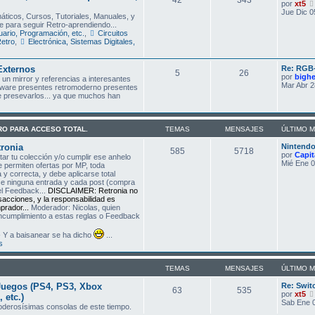
por
xt5
Jue Dic 0
áticos, Cursos, Tutoriales, Manuales, y
e para seguir Retro-aprendiendo...
ario, Programación, etc.
,
Circuitos
Retro
,
Electrónica, Sistemas Digitales,
Externos
Re: RGB-
5
26
por
bigh
un mirror y referencias a interesantes
Mar Abr 2
tware presentes retromoderno presentes
de presevarlos... ya que muchos han
TRO PARA ACCESO TOTAL.
TEMAS
MENSAJES
ÚLTIMO 
ronia
Nintend
585
5718
por
Capit
r tu colección y/o cumplir ese anhelo
Mié Ene 0
e permiten ofertas por MP, toda
y correcta, y debe aplicarse total
ce ninguna entrada y cada post (compra
el Feedback...
DISCLAIMER: Retronia no
nsacciones, y la responsabilidad es
rador...
Moderador: Nicolas, quien
incumplimiento a estas reglas o Feedback
 Y a baisanear se ha dicho
...
s
TEMAS
MENSAJES
ÚLTIMO 
Juegos (PS4, PS3, Xbox
Re: Swit
63
535
por
xt5
 etc.)
Sab Ene 0
poderosísimas consolas de este tiempo.