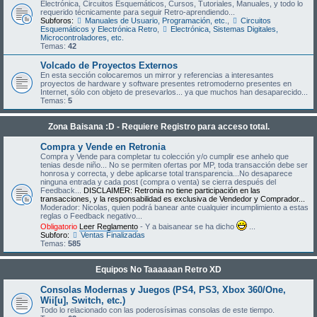
Electrónica, Circuitos Esquemáticos, Cursos, Tutoriales, Manuales, y todo lo
requerido técnicamente para seguir Retro-aprendiendo...
Subforos:
Manuales de Usuario, Programación, etc.
,
Circuitos
Esquemáticos y Electrónica Retro
,
Electrónica, Sistemas Digitales,
Microcontroladores, etc.
Temas:
42
Volcado de Proyectos Externos
En esta sección colocaremos un mirror y referencias a interesantes
proyectos de hardware y software presentes retromoderno presentes en
Internet, sólo con objeto de presevarlos... ya que muchos han desaparecido...
Temas:
5
Zona Baisana :D - Requiere Registro para acceso total.
Compra y Vende en Retronia
Compra y Vende para completar tu colección y/o cumplir ese anhelo que
tenias desde niño... No se permiten ofertas por MP, toda transacción debe ser
honrosa y correcta, y debe aplicarse total transparencia...No desaparece
ninguna entrada y cada post (compra o venta) se cierra después del
Feedback...
DISCLAIMER: Retronia no tiene participación en las
transacciones, y la responsabilidad es exclusiva de Vendedor y Comprador...
Moderador: Nicolas, quien podrá banear ante cualquier incumplimiento a estas
reglas o Feedback negativo...
Obligatorio
Leer Reglamento
- Y a baisanear se ha dicho
...
Subforo:
Ventas Finalizadas
Temas:
585
Equipos No Taaaaaan Retro XD
Consolas Modernas y Juegos (PS4, PS3, Xbox 360/One,
Wii[u], Switch, etc.)
Todo lo relacionado con las poderosísimas consolas de este tiempo.