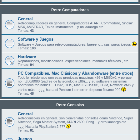
Retro Computadores
General
Retrocomputadores en general. Computadores ATARI, Commodore, Sinclair,
MSX, AMSTRAD, Texas Instruments... y un laaaargo etc...
Temas:
43
Software y Juegos
Software y Juegos para retro-computadores, bueeeno... casi puros juegos
Temas:
108
Hardware
Reparaciones, modificaciones, especificaciones, manuales técnicos , etc.
Temas:
94
PC Compatibles, Mac Clásicos y Abandonware (entre otros)
Todo lo relacionado con esas preciosas maquinas x86 y M680x0, y porque
no... Z80/8080 (padres de la tecnología x86)... y su software y sistemas
operativos tan nobles.... OS/2, DOS, MacOS Classic, CP/M, Netware VMS y
varios más... ¿¿¿ hasta el Pentium I con error de punto flotante ???
Temas:
48
Retro Consolas
General
Retroconsolas en general. Son bienvenidas consolas como Nintendo, Super
Nintendo, Sega Master System, ATARI 2600, Pong... y otro laaaargo etc.....
¿¿¿ Hasta la PlayStation 2 ???
Temas:
81
Juegos