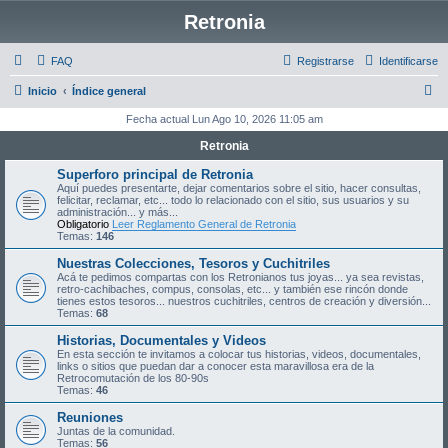
Retronia
FAQ
Registrarse
Identificarse
B
Inicio
Índice general
u
Fecha actual Lun Ago 10, 2026 11:05 am
s
Retronia
c
Superforo principal de Retronia
a
Aquí puedes presentarte, dejar comentarios sobre el sitio, hacer consultas,
felicitar, reclamar, etc... todo lo relacionado con el sitio, sus usuarios y su
r
administración... y más...
Obligatorio
Leer Reglamento General de Retronia
Temas:
146
Nuestras Colecciones, Tesoros y Cuchitriles
Acá te pedimos compartas con los Retronianos tus joyas... ya sea revistas,
retro-cachibaches, compus, consolas, etc... y también ese rincón donde
tienes estos tesoros... nuestros cuchitriles, centros de creación y diversión...
Temas:
68
Historias, Documentales y Videos
En esta sección te invitamos a colocar tus historias, videos, documentales,
links o sitios que puedan dar a conocer esta maravillosa era de la
Retrocomutación de los 80-90s
Temas:
46
Reuniones
Juntas de la comunidad.
Temas:
56