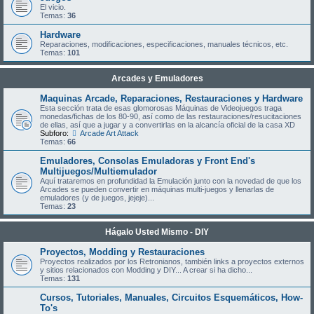
El vicio.
Temas:
36
Hardware
Reparaciones, modificaciones, especificaciones, manuales técnicos, etc.
Temas:
101
Arcades y Emuladores
Maquinas Arcade, Reparaciones, Restauraciones y Hardware
Esta sección trata de esas glomorosas Máquinas de Videojuegos traga
monedas/fichas de los 80-90, así como de las restauraciones/resucitaciones
de ellas, así que a jugar y a convertirlas en la alcancía oficial de la casa XD
Subforo:
Arcade Art Attack
Temas:
66
Emuladores, Consolas Emuladoras y Front End's
Multijuegos/Multiemulador
Aquí trataremos en profundidad la Emulación junto con la novedad de que los
Arcades se pueden convertir en máquinas multi-juegos y llenarlas de
emuladores (y de juegos, jejeje)...
Temas:
23
Hágalo Usted Mismo - DIY
Proyectos, Modding y Restauraciones
Proyectos realizados por los Retronianos, también links a proyectos externos
y sitios relacionados con Modding y DIY... A crear si ha dicho...
Temas:
131
Cursos, Tutoriales, Manuales, Circuitos Esquemáticos, How-
To's