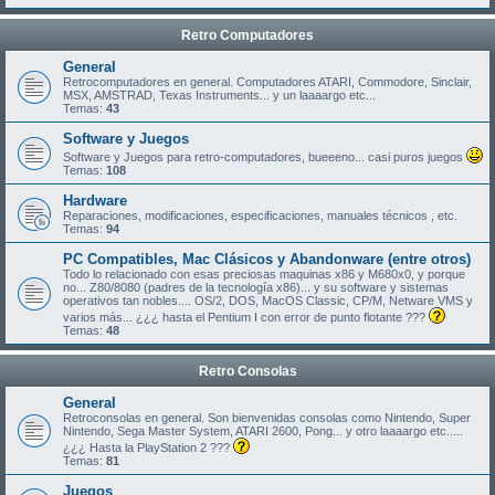
Retro Computadores
General
Retrocomputadores en general. Computadores ATARI, Commodore, Sinclair,
MSX, AMSTRAD, Texas Instruments... y un laaaargo etc...
Temas:
43
Software y Juegos
Software y Juegos para retro-computadores, bueeeno... casi puros juegos
Temas:
108
Hardware
Reparaciones, modificaciones, especificaciones, manuales técnicos , etc.
Temas:
94
PC Compatibles, Mac Clásicos y Abandonware (entre otros)
Todo lo relacionado con esas preciosas maquinas x86 y M680x0, y porque
no... Z80/8080 (padres de la tecnología x86)... y su software y sistemas
operativos tan nobles.... OS/2, DOS, MacOS Classic, CP/M, Netware VMS y
varios más... ¿¿¿ hasta el Pentium I con error de punto flotante ???
Temas:
48
Retro Consolas
General
Retroconsolas en general. Son bienvenidas consolas como Nintendo, Super
Nintendo, Sega Master System, ATARI 2600, Pong... y otro laaaargo etc.....
¿¿¿ Hasta la PlayStation 2 ???
Temas:
81
Juegos