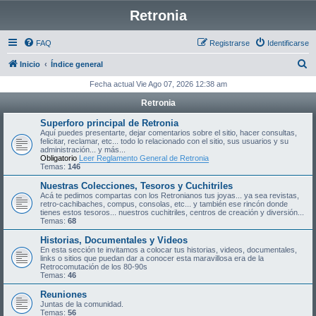
Retronia
FAQ
Registrarse
Identificarse
B
Inicio
Índice general
u
Fecha actual Vie Ago 07, 2026 12:38 am
s
Retronia
c
Superforo principal de Retronia
a
Aquí puedes presentarte, dejar comentarios sobre el sitio, hacer consultas,
felicitar, reclamar, etc... todo lo relacionado con el sitio, sus usuarios y su
r
administración... y más...
Obligatorio
Leer Reglamento General de Retronia
Temas:
146
Nuestras Colecciones, Tesoros y Cuchitriles
Acá te pedimos compartas con los Retronianos tus joyas... ya sea revistas,
retro-cachibaches, compus, consolas, etc... y también ese rincón donde
tienes estos tesoros... nuestros cuchitriles, centros de creación y diversión...
Temas:
68
Historias, Documentales y Videos
En esta sección te invitamos a colocar tus historias, videos, documentales,
links o sitios que puedan dar a conocer esta maravillosa era de la
Retrocomutación de los 80-90s
Temas:
46
Reuniones
Juntas de la comunidad.
Temas:
56