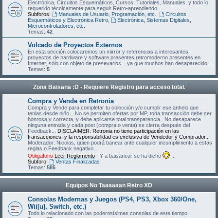
Electrónica, Circuitos Esquemáticos, Cursos, Tutoriales, Manuales, y todo lo
requerido técnicamente para seguir Retro-aprendiendo...
Subforos:
Manuales de Usuario, Programación, etc.
,
Circuitos
Esquemáticos y Electrónica Retro
,
Electrónica, Sistemas Digitales,
Microcontroladores, etc.
Temas:
42
Volcado de Proyectos Externos
En esta sección colocaremos un mirror y referencias a interesantes
proyectos de hardware y software presentes retromoderno presentes en
Internet, sólo con objeto de presevarlos... ya que muchos han desaparecido...
Temas:
5
Zona Baisana :D - Requiere Registro para acceso total.
Compra y Vende en Retronia
Compra y Vende para completar tu colección y/o cumplir ese anhelo que
tenias desde niño... No se permiten ofertas por MP, toda transacción debe ser
honrosa y correcta, y debe aplicarse total transparencia...No desaparece
ninguna entrada y cada post (compra o venta) se cierra después del
Feedback...
DISCLAIMER: Retronia no tiene participación en las
transacciones, y la responsabilidad es exclusiva de Vendedor y Comprador...
Moderador: Nicolas, quien podrá banear ante cualquier incumplimiento a estas
reglas o Feedback negativo...
Obligatorio
Leer Reglamento
- Y a baisanear se ha dicho
...
Subforo:
Ventas Finalizadas
Temas:
585
Equipos No Taaaaaan Retro XD
Consolas Modernas y Juegos (PS4, PS3, Xbox 360/One,
Wii[u], Switch, etc.)
Todo lo relacionado con las poderosísimas consolas de este tiempo.