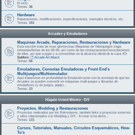
El vicio.
Temas:
36
Hardware
Reparaciones, modificaciones, especificaciones, manuales técnicos, etc.
Temas:
101
Arcades y Emuladores
Maquinas Arcade, Reparaciones, Restauraciones y Hardware
Esta sección trata de esas glomorosas Máquinas de Videojuegos traga
monedas/fichas de los 80-90, así como de las restauraciones/resucitaciones
de ellas, así que a jugar y a convertirlas en la alcancía oficial de la casa XD
Subforo:
Arcade Art Attack
Temas:
66
Emuladores, Consolas Emuladoras y Front End's
Multijuegos/Multiemulador
Aquí trataremos en profundidad la Emulación junto con la novedad de que los
Arcades se pueden convertir en máquinas multi-juegos y llenarlas de
emuladores (y de juegos, jejeje)...
Temas:
23
Hágalo Usted Mismo - DIY
Proyectos, Modding y Restauraciones
Proyectos realizados por los Retronianos, también links a proyectos externos
y sitios relacionados con Modding y DIY... A crear si ha dicho...
Temas:
131
Cursos, Tutoriales, Manuales, Circuitos Esquemáticos, How-
To's