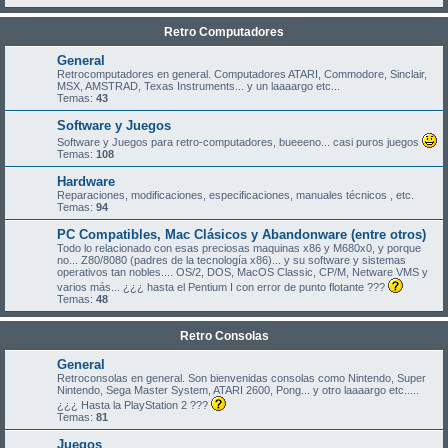
Retro Computadores
General
Retrocomputadores en general. Computadores ATARI, Commodore, Sinclair,
MSX, AMSTRAD, Texas Instruments... y un laaaargo etc...
Temas:
43
Software y Juegos
Software y Juegos para retro-computadores, bueeeno... casi puros juegos
Temas:
108
Hardware
Reparaciones, modificaciones, especificaciones, manuales técnicos , etc.
Temas:
94
PC Compatibles, Mac Clásicos y Abandonware (entre otros)
Todo lo relacionado con esas preciosas maquinas x86 y M680x0, y porque
no... Z80/8080 (padres de la tecnología x86)... y su software y sistemas
operativos tan nobles.... OS/2, DOS, MacOS Classic, CP/M, Netware VMS y
varios más... ¿¿¿ hasta el Pentium I con error de punto flotante ???
Temas:
48
Retro Consolas
General
Retroconsolas en general. Son bienvenidas consolas como Nintendo, Super
Nintendo, Sega Master System, ATARI 2600, Pong... y otro laaaargo etc.....
¿¿¿ Hasta la PlayStation 2 ???
Temas:
81
Juegos