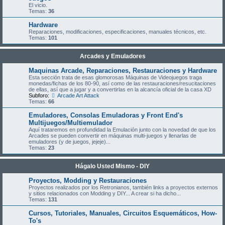
El vicio.
Temas:
36
Hardware
Reparaciones, modificaciones, especificaciones, manuales técnicos, etc.
Temas:
101
Arcades y Emuladores
Maquinas Arcade, Reparaciones, Restauraciones y Hardware
Esta sección trata de esas glomorosas Máquinas de Videojuegos traga
monedas/fichas de los 80-90, así como de las restauraciones/resucitaciones
de ellas, así que a jugar y a convertirlas en la alcancía oficial de la casa XD
Subforo:
Arcade Art Attack
Temas:
66
Emuladores, Consolas Emuladoras y Front End's
Multijuegos/Multiemulador
Aquí trataremos en profundidad la Emulación junto con la novedad de que los
Arcades se pueden convertir en máquinas multi-juegos y llenarlas de
emuladores (y de juegos, jejeje)...
Temas:
23
Hágalo Usted Mismo - DIY
Proyectos, Modding y Restauraciones
Proyectos realizados por los Retronianos, también links a proyectos externos
y sitios relacionados con Modding y DIY... A crear si ha dicho...
Temas:
131
Cursos, Tutoriales, Manuales, Circuitos Esquemáticos, How-
To's