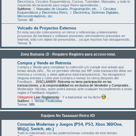
Electrónica, Circuitos Esquemáticos, Cursos, Tutoriales, Manuales, y todo lo
requerido técnicamente para seguir Retro-aprendiendo...
Subforos:
Manuales de Usuario, Programación, etc.
,
Circuitos
Esquemáticos y Electrónica Retro
,
Electrónica, Sistemas Digitales,
Microcontroladores, etc.
Temas:
42
Volcado de Proyectos Externos
En esta sección colocaremos un mirror y referencias a interesantes
proyectos de hardware y software presentes retromoderno presentes en
Internet, sólo con objeto de presevarlos... ya que muchos han desaparecido...
Temas:
5
Zona Baisana :D - Requiere Registro para acceso total.
Compra y Vende en Retronia
Compra y Vende para completar tu colección y/o cumplir ese anhelo que
tenias desde niño... No se permiten ofertas por MP, toda transacción debe ser
honrosa y correcta, y debe aplicarse total transparencia...No desaparece
ninguna entrada y cada post (compra o venta) se cierra después del
Feedback...
DISCLAIMER: Retronia no tiene participación en las
transacciones, y la responsabilidad es exclusiva de Vendedor y Comprador...
Moderador: Nicolas, quien podrá banear ante cualquier incumplimiento a estas
reglas o Feedback negativo...
Obligatorio
Leer Reglamento
- Y a baisanear se ha dicho
...
Subforo:
Ventas Finalizadas
Temas:
585
Equipos No Taaaaaan Retro XD
Consolas Modernas y Juegos (PS4, PS3, Xbox 360/One,
Wii[u], Switch, etc.)
Todo lo relacionado con las poderosísimas consolas de este tiempo.