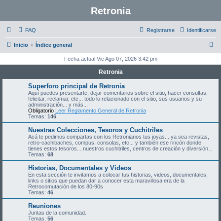
Retronia
FAQ
Registrarse
Identificarse
B
Inicio
Índice general
u
Fecha actual Vie Ago 07, 2026 3:42 pm
s
Retronia
c
Superforo principal de Retronia
a
Aquí puedes presentarte, dejar comentarios sobre el sitio, hacer consultas,
felicitar, reclamar, etc... todo lo relacionado con el sitio, sus usuarios y su
r
administración... y más...
Obligatorio
Leer Reglamento General de Retronia
Temas:
146
Nuestras Colecciones, Tesoros y Cuchitriles
Acá te pedimos compartas con los Retronianos tus joyas... ya sea revistas,
retro-cachibaches, compus, consolas, etc... y también ese rincón donde
tienes estos tesoros... nuestros cuchitriles, centros de creación y diversión...
Temas:
68
Historias, Documentales y Videos
En esta sección te invitamos a colocar tus historias, videos, documentales,
links o sitios que puedan dar a conocer esta maravillosa era de la
Retrocomutación de los 80-90s
Temas:
46
Reuniones
Juntas de la comunidad.
Temas:
56