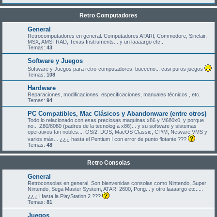
Retro Computadores
General
Retrocomputadores en general. Computadores ATARI, Commodore, Sinclair,
MSX, AMSTRAD, Texas Instruments... y un laaaargo etc...
Temas:
43
Software y Juegos
Software y Juegos para retro-computadores, bueeeno... casi puros juegos
Temas:
108
Hardware
Reparaciones, modificaciones, especificaciones, manuales técnicos , etc.
Temas:
94
PC Compatibles, Mac Clásicos y Abandonware (entre otros)
Todo lo relacionado con esas preciosas maquinas x86 y M680x0, y porque
no... Z80/8080 (padres de la tecnología x86)... y su software y sistemas
operativos tan nobles.... OS/2, DOS, MacOS Classic, CP/M, Netware VMS y
varios más... ¿¿¿ hasta el Pentium I con error de punto flotante ???
Temas:
48
Retro Consolas
General
Retroconsolas en general. Son bienvenidas consolas como Nintendo, Super
Nintendo, Sega Master System, ATARI 2600, Pong... y otro laaaargo etc.....
¿¿¿ Hasta la PlayStation 2 ???
Temas:
81
Juegos