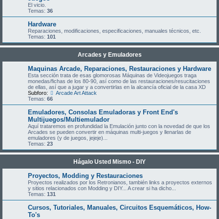
El vicio.
Temas:
36
Hardware
Reparaciones, modificaciones, especificaciones, manuales técnicos, etc.
Temas:
101
Arcades y Emuladores
Maquinas Arcade, Reparaciones, Restauraciones y Hardware
Esta sección trata de esas glomorosas Máquinas de Videojuegos traga
monedas/fichas de los 80-90, así como de las restauraciones/resucitaciones
de ellas, así que a jugar y a convertirlas en la alcancía oficial de la casa XD
Subforo:
Arcade Art Attack
Temas:
66
Emuladores, Consolas Emuladoras y Front End's
Multijuegos/Multiemulador
Aquí trataremos en profundidad la Emulación junto con la novedad de que los
Arcades se pueden convertir en máquinas multi-juegos y llenarlas de
emuladores (y de juegos, jejeje)...
Temas:
23
Hágalo Usted Mismo - DIY
Proyectos, Modding y Restauraciones
Proyectos realizados por los Retronianos, también links a proyectos externos
y sitios relacionados con Modding y DIY... A crear si ha dicho...
Temas:
131
Cursos, Tutoriales, Manuales, Circuitos Esquemáticos, How-
To's