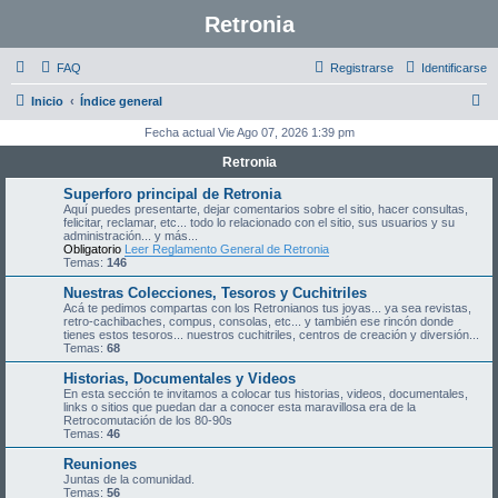
Retronia
FAQ
Registrarse
Identificarse
B
Inicio
Índice general
u
Fecha actual Vie Ago 07, 2026 1:39 pm
s
Retronia
c
Superforo principal de Retronia
a
Aquí puedes presentarte, dejar comentarios sobre el sitio, hacer consultas,
felicitar, reclamar, etc... todo lo relacionado con el sitio, sus usuarios y su
r
administración... y más...
Obligatorio
Leer Reglamento General de Retronia
Temas:
146
Nuestras Colecciones, Tesoros y Cuchitriles
Acá te pedimos compartas con los Retronianos tus joyas... ya sea revistas,
retro-cachibaches, compus, consolas, etc... y también ese rincón donde
tienes estos tesoros... nuestros cuchitriles, centros de creación y diversión...
Temas:
68
Historias, Documentales y Videos
En esta sección te invitamos a colocar tus historias, videos, documentales,
links o sitios que puedan dar a conocer esta maravillosa era de la
Retrocomutación de los 80-90s
Temas:
46
Reuniones
Juntas de la comunidad.
Temas:
56