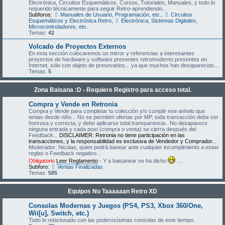
Electrónica, Circuitos Esquemáticos, Cursos, Tutoriales, Manuales, y todo lo
requerido técnicamente para seguir Retro-aprendiendo...
Subforos:
Manuales de Usuario, Programación, etc.
,
Circuitos
Esquemáticos y Electrónica Retro
,
Electrónica, Sistemas Digitales,
Microcontroladores, etc.
Temas:
42
Volcado de Proyectos Externos
En esta sección colocaremos un mirror y referencias a interesantes
proyectos de hardware y software presentes retromoderno presentes en
Internet, sólo con objeto de presevarlos... ya que muchos han desaparecido...
Temas:
5
Zona Baisana :D - Requiere Registro para acceso total.
Compra y Vende en Retronia
Compra y Vende para completar tu colección y/o cumplir ese anhelo que
tenias desde niño... No se permiten ofertas por MP, toda transacción debe ser
honrosa y correcta, y debe aplicarse total transparencia...No desaparece
ninguna entrada y cada post (compra o venta) se cierra después del
Feedback...
DISCLAIMER: Retronia no tiene participación en las
transacciones, y la responsabilidad es exclusiva de Vendedor y Comprador...
Moderador: Nicolas, quien podrá banear ante cualquier incumplimiento a estas
reglas o Feedback negativo...
Obligatorio
Leer Reglamento
- Y a baisanear se ha dicho
...
Subforo:
Ventas Finalizadas
Temas:
585
Equipos No Taaaaaan Retro XD
Consolas Modernas y Juegos (PS4, PS3, Xbox 360/One,
Wii[u], Switch, etc.)
Todo lo relacionado con las poderosísimas consolas de este tiempo.