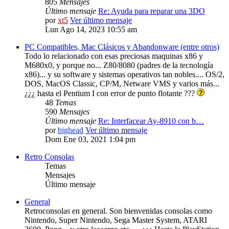
805
Mensajes
Último mensaje
Re: Ayuda para reparar una 3DO
por
xt5
Ver último mensaje
Lun Ago 14, 2023 10:55 am
PC Compatibles, Mac Clásicos y Abandonware (entre otros)
Todo lo relacionado con esas preciosas maquinas x86 y
M680x0, y porque no... Z80/8080 (padres de la tecnología
x86)... y su software y sistemas operativos tan nobles.... OS/2,
DOS, MacOS Classic, CP/M, Netware VMS y varios más...
¿¿¿ hasta el Pentium I con error de punto flotante ???
48
Temas
590
Mensajes
Último mensaje
Re: Interfacear Ay-8910 con b…
por
bighead
Ver último mensaje
Dom Ene 03, 2021 1:04 pm
Retro Consolas
Temas
Mensajes
Último mensaje
General
Retroconsolas en general. Son bienvenidas consolas como
Nintendo, Super Nintendo, Sega Master System, ATARI