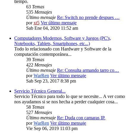
tiempo.
63
Temas
535
Mensajes
Último mensaje
Re: Switch no prende despues …
por
xt5
Ver último mensaje
Sab Ene 04, 2020 11:52 am
Computadores Modernos, Software y Juegos (PC's,
Notebooks, Tablets, Smartphones, etc...)
Todo lo relacionado con Hardware y Software de la
computación contemporánea...
39
Temas
422
Mensajes
Último mensaje
Re: Consulta armando tarro co…
por
WarRen
Ver último mensaje
Sab Sep 23, 2017 8:38 pm
Servicio Técnico General...
Servicio Técnico para todo lo que se necesite... A ver como
nos ayudamos si se nos hecha a perder cualquier cosa...
58
Temas
527
Mensajes
Último mensaje
Re: Duda con camaras IP.
por
WarRen
Ver último mensaje
Vie Sep 06, 2019 11:03 pm