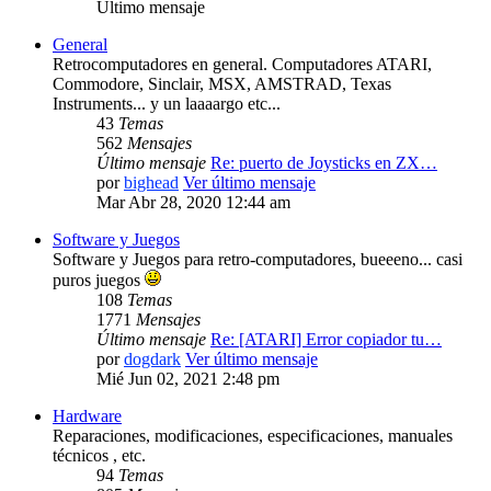
Último mensaje
General
Retrocomputadores en general. Computadores ATARI,
Commodore, Sinclair, MSX, AMSTRAD, Texas
Instruments... y un laaaargo etc...
43
Temas
562
Mensajes
Último mensaje
Re: puerto de Joysticks en ZX…
por
bighead
Ver último mensaje
Mar Abr 28, 2020 12:44 am
Software y Juegos
Software y Juegos para retro-computadores, bueeeno... casi
puros juegos
108
Temas
1771
Mensajes
Último mensaje
Re: [ATARI] Error copiador tu…
por
dogdark
Ver último mensaje
Mié Jun 02, 2021 2:48 pm
Hardware
Reparaciones, modificaciones, especificaciones, manuales
técnicos , etc.
94
Temas