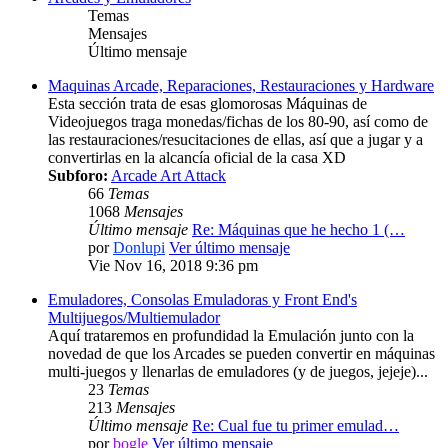
Temas
Mensajes
Último mensaje
Maquinas Arcade, Reparaciones, Restauraciones y Hardware
Esta sección trata de esas glomorosas Máquinas de
Videojuegos traga monedas/fichas de los 80-90, así como de
las restauraciones/resucitaciones de ellas, así que a jugar y a
convertirlas en la alcancía oficial de la casa XD
Subforo:
Arcade Art Attack
66
Temas
1068
Mensajes
Último mensaje
Re: Máquinas que he hecho 1 (…
por
Donlupi
Ver último mensaje
Vie Nov 16, 2018 9:36 pm
Emuladores, Consolas Emuladoras y Front End's
Multijuegos/Multiemulador
Aquí trataremos en profundidad la Emulación junto con la
novedad de que los Arcades se pueden convertir en máquinas
multi-juegos y llenarlas de emuladores (y de juegos, jejeje)...
23
Temas
213
Mensajes
Último mensaje
Re: Cual fue tu primer emulad…
por
bogle
Ver último mensaje