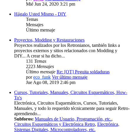
Mié Jun 24, 2020 3:21 pm
Hágalo Usted Mismo - DIY
Temas
Mensajes
Último mensaje
Proyectos, Modding y Restauraciones
Proyectos realizados por los Retronianos, también links a
proyectos externos y sitios relacionados con Modding y
DIY... A crear si ha dicho...
131
Temas
2223
Mensajes
Último mensaje
Re: [OT] Peguita soldaduras
por
eco_funk
Ver último mensaje
Jue Ago 08, 2019 2:46 pm
Cursos, Tutoriales, Manuales, Circuitos Esquemáticos, How-
To's
Electrónica, Circuitos Esquemáticos, Cursos, Tutoriales,
Manuales, y todo lo requerido técnicamente para seguir Retro-
aprendiendo...
Subforos:
Manuales de Usuario, Programación, etc.
,
Circuitos Esquemáticos y Electrónica Retro
,
Electrónica,
Sistemas Digitales, Microcontroladores, etc.