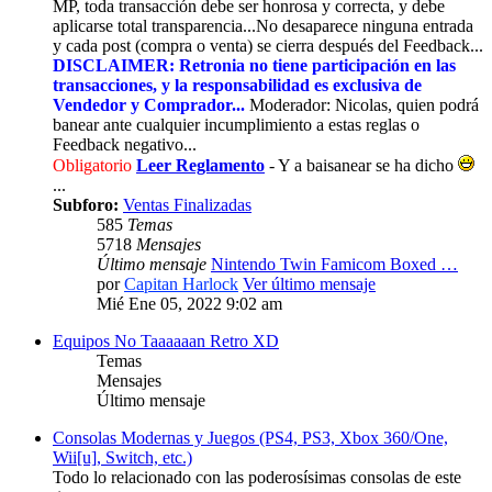
MP, toda transacción debe ser honrosa y correcta, y debe
aplicarse total transparencia...No desaparece ninguna entrada
y cada post (compra o venta) se cierra después del Feedback...
DISCLAIMER: Retronia no tiene participación en las
transacciones, y la responsabilidad es exclusiva de
Vendedor y Comprador...
Moderador: Nicolas, quien podrá
banear ante cualquier incumplimiento a estas reglas o
Feedback negativo...
Obligatorio
Leer Reglamento
- Y a baisanear se ha dicho
...
Subforo:
Ventas Finalizadas
585
Temas
5718
Mensajes
Último mensaje
Nintendo Twin Famicom Boxed …
por
Capitan Harlock
Ver último mensaje
Mié Ene 05, 2022 9:02 am
Equipos No Taaaaaan Retro XD
Temas
Mensajes
Último mensaje
Consolas Modernas y Juegos (PS4, PS3, Xbox 360/One,
Wii[u], Switch, etc.)
Todo lo relacionado con las poderosísimas consolas de este