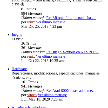
2600, Pong... y otro laaaargo etc..... ¿¿¿ Hasta la PlayStation
2 ???
81
Temas
884
Mensajes
Último mensaje
Re: Mi opinión -que nadie ha …
por
renix
Ver último mensaje
Mar Dic 25, 2018 4:23 pm
Juegos
El vicio.
36
Temas
361
Mensajes
Último mensaje
Re: Juego Xevious en NES NTSC
por
renix
Ver último mensaje
Lun Oct 22, 2018 10:35 am
Hardware
Reparaciones, modificaciones, especificaciones, manuales
técnicos, etc.
101
Temas
941
Mensajes
Último mensaje
Re: Atari 800Xl atascado en e…
por
vitoco
Ver último mensaje
Lun May 18, 2020 7:20 am
Arcades y Emuladores