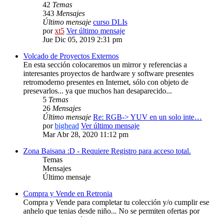
42
Temas
343
Mensajes
Último mensaje
curso DLIs
por
xt5
Ver último mensaje
Jue Dic 05, 2019 2:31 pm
Volcado de Proyectos Externos
En esta sección colocaremos un mirror y referencias a
interesantes proyectos de hardware y software presentes
retromoderno presentes en Internet, sólo con objeto de
presevarlos... ya que muchos han desaparecido...
5
Temas
26
Mensajes
Último mensaje
Re: RGB-> YUV en un solo inte…
por
bighead
Ver último mensaje
Mar Abr 28, 2020 11:12 pm
Zona Baisana :D - Requiere Registro para acceso total.
Temas
Mensajes
Último mensaje
Compra y Vende en Retronia
Compra y Vende para completar tu colección y/o cumplir ese
anhelo que tenias desde niño... No se permiten ofertas por