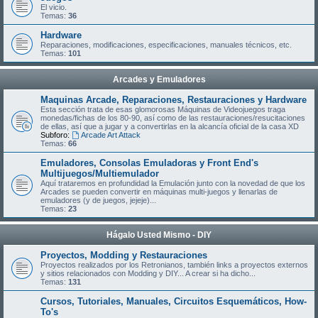
El vicio.
Temas:
36
Hardware
Reparaciones, modificaciones, especificaciones, manuales técnicos, etc.
Temas:
101
Arcades y Emuladores
Maquinas Arcade, Reparaciones, Restauraciones y Hardware
Esta sección trata de esas glomorosas Máquinas de Videojuegos traga
monedas/fichas de los 80-90, así como de las restauraciones/resucitaciones
de ellas, así que a jugar y a convertirlas en la alcancía oficial de la casa XD
Subforo:
Arcade Art Attack
Temas:
66
Emuladores, Consolas Emuladoras y Front End's
Multijuegos/Multiemulador
Aquí trataremos en profundidad la Emulación junto con la novedad de que los
Arcades se pueden convertir en máquinas multi-juegos y llenarlas de
emuladores (y de juegos, jejeje)...
Temas:
23
Hágalo Usted Mismo - DIY
Proyectos, Modding y Restauraciones
Proyectos realizados por los Retronianos, también links a proyectos externos
y sitios relacionados con Modding y DIY... A crear si ha dicho...
Temas:
131
Cursos, Tutoriales, Manuales, Circuitos Esquemáticos, How-
To's