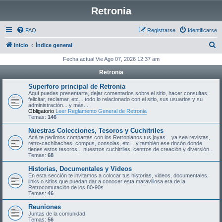
Retronia
FAQ
Registrarse
Identificarse
B
Inicio
Índice general
u
Fecha actual Vie Ago 07, 2026 12:37 am
s
Retronia
c
Superforo principal de Retronia
a
Aquí puedes presentarte, dejar comentarios sobre el sitio, hacer consultas,
felicitar, reclamar, etc... todo lo relacionado con el sitio, sus usuarios y su
r
administración... y más...
Obligatorio
Leer Reglamento General de Retronia
Temas:
146
Nuestras Colecciones, Tesoros y Cuchitriles
Acá te pedimos compartas con los Retronianos tus joyas... ya sea revistas,
retro-cachibaches, compus, consolas, etc... y también ese rincón donde
tienes estos tesoros... nuestros cuchitriles, centros de creación y diversión...
Temas:
68
Historias, Documentales y Videos
En esta sección te invitamos a colocar tus historias, videos, documentales,
links o sitios que puedan dar a conocer esta maravillosa era de la
Retrocomutación de los 80-90s
Temas:
46
Reuniones
Juntas de la comunidad.
Temas:
56