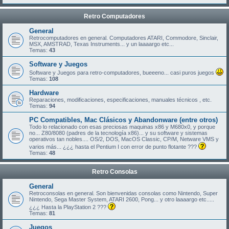
Retro Computadores
General
Retrocomputadores en general. Computadores ATARI, Commodore, Sinclair,
MSX, AMSTRAD, Texas Instruments... y un laaaargo etc...
Temas:
43
Software y Juegos
Software y Juegos para retro-computadores, bueeeno... casi puros juegos
Temas:
108
Hardware
Reparaciones, modificaciones, especificaciones, manuales técnicos , etc.
Temas:
94
PC Compatibles, Mac Clásicos y Abandonware (entre otros)
Todo lo relacionado con esas preciosas maquinas x86 y M680x0, y porque
no... Z80/8080 (padres de la tecnología x86)... y su software y sistemas
operativos tan nobles.... OS/2, DOS, MacOS Classic, CP/M, Netware VMS y
varios más... ¿¿¿ hasta el Pentium I con error de punto flotante ???
Temas:
48
Retro Consolas
General
Retroconsolas en general. Son bienvenidas consolas como Nintendo, Super
Nintendo, Sega Master System, ATARI 2600, Pong... y otro laaaargo etc.....
¿¿¿ Hasta la PlayStation 2 ???
Temas:
81
Juegos