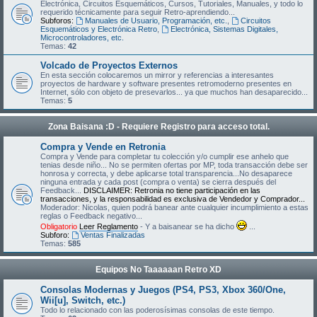
Electrónica, Circuitos Esquemáticos, Cursos, Tutoriales, Manuales, y todo lo
requerido técnicamente para seguir Retro-aprendiendo...
Subforos:
Manuales de Usuario, Programación, etc.
,
Circuitos
Esquemáticos y Electrónica Retro
,
Electrónica, Sistemas Digitales,
Microcontroladores, etc.
Temas:
42
Volcado de Proyectos Externos
En esta sección colocaremos un mirror y referencias a interesantes
proyectos de hardware y software presentes retromoderno presentes en
Internet, sólo con objeto de presevarlos... ya que muchos han desaparecido...
Temas:
5
Zona Baisana :D - Requiere Registro para acceso total.
Compra y Vende en Retronia
Compra y Vende para completar tu colección y/o cumplir ese anhelo que
tenias desde niño... No se permiten ofertas por MP, toda transacción debe ser
honrosa y correcta, y debe aplicarse total transparencia...No desaparece
ninguna entrada y cada post (compra o venta) se cierra después del
Feedback...
DISCLAIMER: Retronia no tiene participación en las
transacciones, y la responsabilidad es exclusiva de Vendedor y Comprador...
Moderador: Nicolas, quien podrá banear ante cualquier incumplimiento a estas
reglas o Feedback negativo...
Obligatorio
Leer Reglamento
- Y a baisanear se ha dicho
...
Subforo:
Ventas Finalizadas
Temas:
585
Equipos No Taaaaaan Retro XD
Consolas Modernas y Juegos (PS4, PS3, Xbox 360/One,
Wii[u], Switch, etc.)
Todo lo relacionado con las poderosísimas consolas de este tiempo.