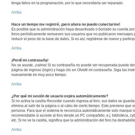
tenga fallos en la programación, por lo que necesitaría ser reparado.
Arriba
Hace un tiempo me registré, ¡pero ahora no puedo conectarme!
Es posible que la administración haya desactivado o borrado su cuenta po
foros periódicamente remueven sus usuarios que no publicaron mensajes p
reducir el peso de la base de datos. Si es así, registrese de nuevo y partici
Arriba
¡Perdí mi contraseña!
No se asuste, ¡calma! Si su contraseña no puede ser recuperada puede desac
página de ingreso (login) y haga clic en
Olvidé mi contraseña
. Siga las ins
nuevamente en muy poco tiempo.
Arriba
¿Por qué mi sesión de usuario expira automáticamente?
Si no activa la casilla
Recordar
cuando ingresa al foro, sus datos se guard
elimina al salir de la página o al cabo de cierto tiempo. Esto previene que
persona. Para que el sistema le reconozca automáticamente solo marque la 
recomendable si accede al foro desde un PC compartido, e.j. biblioteca, cy
etc. Si no ve la casilla, significa que la administración del foro ha deshabili
Arriba