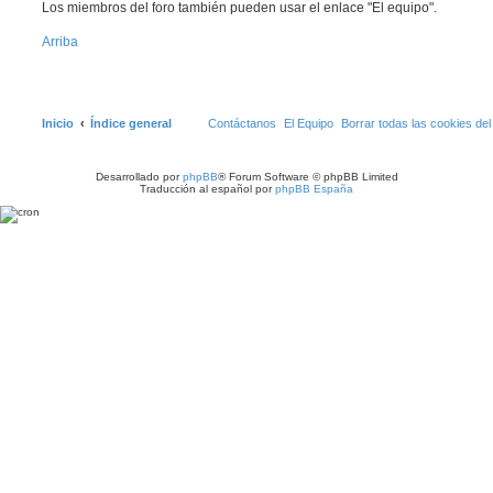
Los miembros del foro también pueden usar el enlace "El equipo".
Arriba
Inicio
Índice general
Contáctanos
El Equipo
Borrar todas las cookies del 
Desarrollado por
phpBB
® Forum Software © phpBB Limited
Traducción al español por
phpBB España