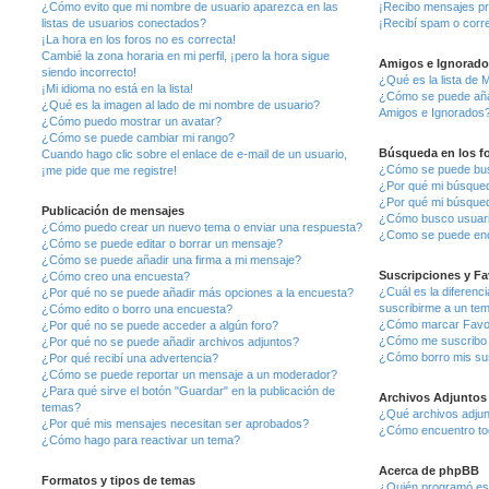
¿Cómo evito que mi nombre de usuario aparezca en las
¡Recibo mensajes pr
listas de usuarios conectados?
¡Recibí spam o corre
¡La hora en los foros no es correcta!
Cambié la zona horaria en mi perfil, ¡pero la hora sigue
Amigos e Ignorado
siendo incorrecto!
¿Qué es la lista de 
¡Mi idioma no está en la lista!
¿Cómo se puede añadi
¿Qué es la imagen al lado de mi nombre de usuario?
Amigos e Ignorados
¿Cómo puedo mostrar un avatar?
¿Cómo se puede cambiar mi rango?
Búsqueda en los f
Cuando hago clic sobre el enlace de e-mail de un usuario,
¿Cómo se puede busc
¡me pide que me registre!
¿Por qué mi búsqued
¿Por qué mi búsqued
Publicación de mensajes
¿Cómo busco usuar
¿Cómo puedo crear un nuevo tema o enviar una respuesta?
¿Como se puede enc
¿Cómo se puede editar o borrar un mensaje?
¿Cómo se puede añadir una firma a mi mensaje?
Suscripciones y Fa
¿Cómo creo una encuesta?
¿Cuál es la diferenc
¿Por qué no se puede añadir más opciones a la encuesta?
suscribirme a un te
¿Cómo edito o borro una encuesta?
¿Cómo marcar Favori
¿Por qué no se puede acceder a algún foro?
¿Cómo me suscribo a
¿Por qué no se puede añadir archivos adjuntos?
¿Cómo borro mis su
¿Por qué recibí una advertencia?
¿Cómo se puede reportar un mensaje a un moderador?
¿Para qué sirve el botón "Guardar" en la publicación de
Archivos Adjuntos
temas?
¿Qué archivos adjunt
¿Por qué mis mensajes necesitan ser aprobados?
¿Cómo encuentro tod
¿Cómo hago para reactivar un tema?
Acerca de phpBB
Formatos y tipos de temas
¿Quién programó est