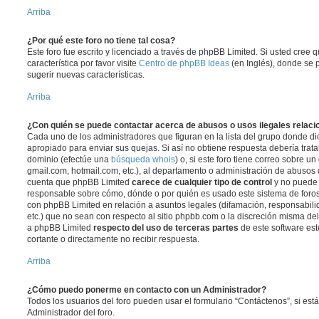
Arriba
¿Por qué este foro no tiene tal cosa?
Este foro fue escrito y licenciado a través de phpBB Limited. Si usted cree
característica por favor visite
Centro de phpBB Ideas
(en Inglés), donde se 
sugerir nuevas características.
Arriba
¿Con quién se puede contactar acerca de abusos o usos ilegales relaci
Cada uno de los administradores que figuran en la lista del grupo donde di
apropiado para enviar sus quejas. Si así no obtiene respuesta debería trata
dominio (efectúe una
búsqueda whois
) o, si este foro tiene correo sobre u
gmail.com, hotmail.com, etc.), al departamento o administración de abusos d
cuenta que phpBB Limited
carece de cualquier tipo de control
y no puede
responsable sobre cómo, dónde o por quién es usado este sistema de foros
con phpBB Limited en relación a asuntos legales (difamación, responsabil
etc.) que no sean con respecto al sitio phpbb.com o la discreción misma de
a phpBB Limited
respecto del uso de terceras partes
de este software est
cortante o directamente no recibir respuesta.
Arriba
¿Cómo puedo ponerme en contacto con un Administrador?
Todos los usuarios del foro pueden usar el formulario “Contáctenos”, si está
Administrador del foro.