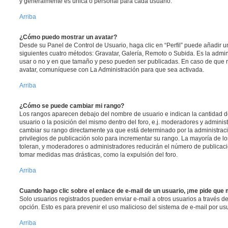
y generalmente es única o personal para cada usuario.
Arriba
¿Cómo puedo mostrar un avatar?
Desde su Panel de Control de Usuario, haga clic en “Perfil” puede añadir un
siguientes cuatro métodos: Gravatar, Galería, Remoto o Subida. Es la admi
usar o no y en que tamaño y peso pueden ser publicadas. En caso de que n
avatar, comuníquese con La Administración para que sea activada.
Arriba
¿Cómo se puede cambiar mi rango?
Los rangos aparecen debajo del nombre de usuario e indican la cantidad de
usuario o la posición del mismo dentro del foro, e.j. moderadores y admini
cambiar su rango directamente ya que está determinado por la administraci
privilegios de publicación solo para incrementar su rango. La mayoría de lo
toleran, y moderadores o administradores reducirán el número de publicaci
tomar medidas mas drásticas, como la expulsión del foro.
Arriba
Cuando hago clic sobre el enlace de e-mail de un usuario, ¡me pide que 
Solo usuarios registrados pueden enviar e-mail a otros usuarios a través del 
opción. Esto es para prevenir el uso malicioso del sistema de e-mail por u
Arriba