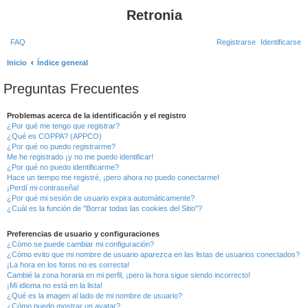
Retronia
FAQ
Registrarse
Identificarse
B
Inicio
Índice general
u
Preguntas Frecuentes
s
c
Problemas acerca de la identificación y el registro
¿Por qué me tengo que registrar?
a
¿Qué es COPPA? (APPCO)
r
¿Por qué no puedo registrarme?
Me he registrado ¡y no me puedo identificar!
¿Por qué no puedo identificarme?
Hace un tiempo me registré, ¡pero ahora no puedo conectarme!
¡Perdí mi contraseña!
¿Por qué mi sesión de usuario expira automáticamente?
¿Cuál es la función de "Borrar todas las cookies del Sitio"?
Preferencias de usuario y configuraciones
¿Cómo se puede cambiar mi configuración?
¿Cómo evito que mi nombre de usuario aparezca en las listas de usuarios conectados?
¡La hora en los foros no es correcta!
Cambié la zona horaria en mi perfil, ¡pero la hora sigue siendo incorrecto!
¡Mi idioma no está en la lista!
¿Qué es la imagen al lado de mi nombre de usuario?
¿Cómo puedo mostrar un avatar?