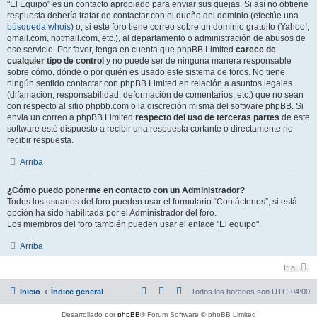
"El Equipo" es un contacto apropiado para enviar sus quejas. Si así no obtiene
respuesta debería tratar de contactar con el dueño del dominio (efectúe una
búsqueda whois
) o, si este foro tiene correo sobre un dominio gratuito (Yahoo!,
gmail.com, hotmail.com, etc.), al departamento o administración de abusos de
ese servicio. Por favor, tenga en cuenta que phpBB Limited
carece de
cualquier tipo de control
y no puede ser de ninguna manera responsable
sobre cómo, dónde o por quién es usado este sistema de foros. No tiene
ningún sentido contactar con phpBB Limited en relación a asuntos legales
(difamación, responsabilidad, deformación de comentarios, etc.) que no sean
con respecto al sitio phpbb.com o la discreción misma del software phpBB. Si
envia un correo a phpBB Limited
respecto del uso de terceras partes
de este
software esté dispuesto a recibir una respuesta cortante o directamente no
recibir respuesta.
Arriba
¿Cómo puedo ponerme en contacto con un Administrador?
Todos los usuarios del foro pueden usar el formulario “Contáctenos”, si está
opción ha sido habilitada por el Administrador del foro.
Los miembros del foro también pueden usar el enlace "El equipo".
Arriba
Ir a
Inicio
Índice general
Todos los horarios son
UTC-04:00
Desarrollado por
phpBB
® Forum Software © phpBB Limited