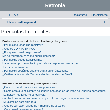
Retronia
FAQ
Registrarse
Identificarse
B
Inicio
Índice general
u
Preguntas Frecuentes
s
c
Problemas acerca de la identificación y el registro
¿Por qué me tengo que registrar?
a
¿Qué es COPPA? (APPCO)
r
¿Por qué no puedo registrarme?
Me he registrado ¡y no me puedo identificar!
¿Por qué no puedo identificarme?
Hace un tiempo me registré, ¡pero ahora no puedo conectarme!
¡Perdí mi contraseña!
¿Por qué mi sesión de usuario expira automáticamente?
¿Cuál es la función de "Borrar todas las cookies del Sitio"?
Preferencias de usuario y configuraciones
¿Cómo se puede cambiar mi configuración?
¿Cómo evito que mi nombre de usuario aparezca en las listas de usuarios conectados?
¡La hora en los foros no es correcta!
Cambié la zona horaria en mi perfil, ¡pero la hora sigue siendo incorrecto!
¡Mi idioma no está en la lista!
¿Qué es la imagen al lado de mi nombre de usuario?
¿Cómo puedo mostrar un avatar?