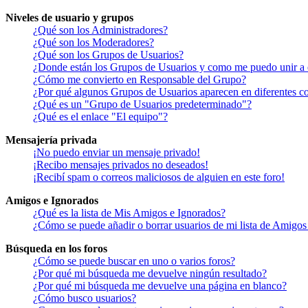
Niveles de usuario y grupos
¿Qué son los Administradores?
¿Qué son los Moderadores?
¿Qué son los Grupos de Usuarios?
¿Donde están los Grupos de Usuarios y como me puedo unir a 
¿Cómo me convierto en Responsable del Grupo?
¿Por qué algunos Grupos de Usuarios aparecen en diferentes co
¿Qué es un "Grupo de Usuarios predeterminado"?
¿Qué es el enlace "El equipo"?
Mensajería privada
¡No puedo enviar un mensaje privado!
¡Recibo mensajes privados no deseados!
¡Recibí spam o correos maliciosos de alguien en este foro!
Amigos e Ignorados
¿Qué es la lista de Mis Amigos e Ignorados?
¿Cómo se puede añadir o borrar usuarios de mi lista de Amigos
Búsqueda en los foros
¿Cómo se puede buscar en uno o varios foros?
¿Por qué mi búsqueda me devuelve ningún resultado?
¿Por qué mi búsqueda me devuelve una página en blanco?
¿Cómo busco usuarios?