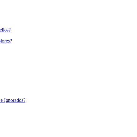
ellos?
lores?
 e Ignorados?