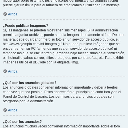
moderador borre el tema o los emoticones del mensaje. La administración
puede fijar un límite para el número de emoticones a utilizar en un mensaje.
Arriba
¿Puedo publicar imagenes?
Sí, las imágenes se pueden mostrar en sus mensajes. Si la administración
permite adjuntar archivos, puede subir la imagen directamente al foro. De otra
manera, debe guardar primero su foto en un servidor de acceso público, e.j.
http://www.ejemplo.com/mi-imagen.gif. No puede publicar imágenes que se
encuentren en su PC (a menos que sea un servidor de acceso público) ni
tampoco las que se encuentren guardadas bajo mecanismos de autenticación,
e.j. hotmail o yahoo correo, sitios protegidos por contraseñas, etc. Para exhibir
imágenes utilice el BBCode con la etiqueta [img].
Arriba
¿Qué son los anuncios globales?
Los anuncios globales contienen información importante y debería leerlos
cada vez que sea posible. Éstos aparecerán al principio de cada foro y en el
Panel de Control de Usuario. Los permisos para anuncios globales son
otorgados por La Administración.
Arriba
¿Qué son los anuncios?
Los anuncios muchas veces contienen información importante sobre el foro