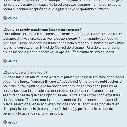
administración quién lo editó, aunque la mayoría de las veces el editor deja su
nombre de usuario y la causa de la edición. Los usuarios normales no podrán
borrar sus temas después de que alguien haya respondido al mismo.
Arriba
¿Cómo se puede añadir una firma a mi mensaje?
Para añadir una firma a sus mensajes debe crearla en el Panel de Control de
Usuario. Una vez creada, active la opción
Añadir firma
cuando publique un
mensaje. Puede asignar una firma por defecto a todos sus mensajes activando
la casilla correcta en su Panel de Control de Usuario. Para dejar de añadirla
en los mensajes, debe desactivar la opción
Añadir firma
dentro del perfil.
Arriba
¿Cómo creo una encuesta?
Cuando inicia un nuevo tema o edita el primer mensaje del mismo, debe hacer
clic en la etiqueta "Agregar Encuesta" debajo del formulario de publicación; si
no la visualiza, significa que no posee los permisos apropiados para crear
encuestas. Inserte un título y al menos dos opciones en el campo apropiado,
asegurándose de que cada opción se encuentre en la correspondiente línea
del formulario. También puede elegir el número de opciones que el usuario
puede seleccionar en la etiqueta "Opciones por usuario", el tiempo límite en
días para la encuesta (0 para duración infinita) y por último la opción de
permitir a lo usuarios cambiar su votos.
Arriba