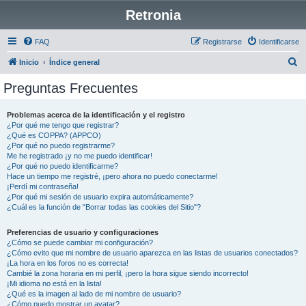
Retronia
FAQ
Registrarse
Identificarse
B
Inicio
Índice general
u
Preguntas Frecuentes
s
c
Problemas acerca de la identificación y el registro
¿Por qué me tengo que registrar?
a
¿Qué es COPPA? (APPCO)
r
¿Por qué no puedo registrarme?
Me he registrado ¡y no me puedo identificar!
¿Por qué no puedo identificarme?
Hace un tiempo me registré, ¡pero ahora no puedo conectarme!
¡Perdí mi contraseña!
¿Por qué mi sesión de usuario expira automáticamente?
¿Cuál es la función de "Borrar todas las cookies del Sitio"?
Preferencias de usuario y configuraciones
¿Cómo se puede cambiar mi configuración?
¿Cómo evito que mi nombre de usuario aparezca en las listas de usuarios conectados?
¡La hora en los foros no es correcta!
Cambié la zona horaria en mi perfil, ¡pero la hora sigue siendo incorrecto!
¡Mi idioma no está en la lista!
¿Qué es la imagen al lado de mi nombre de usuario?
¿Cómo puedo mostrar un avatar?