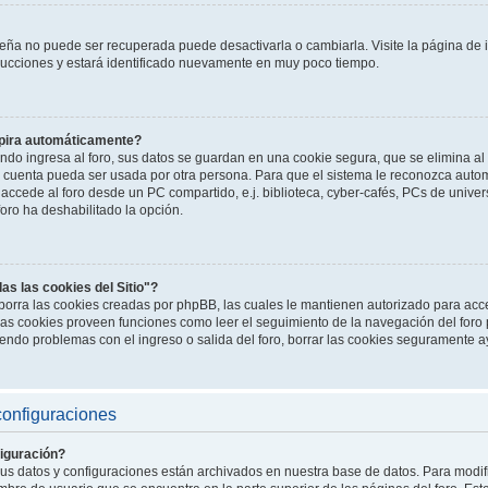
seña no puede ser recuperada puede desactivarla o cambiarla. Visite la página de i
strucciones y estará identificado nuevamente en muy poco tiempo.
xpira automáticamente?
do ingresa al foro, sus datos se guardan en una cookie segura, que se elimina al s
u cuenta pueda ser usada por otra persona. Para que el sistema le reconozca auto
accede al foro desde un PC compartido, e.j. biblioteca, cyber-cafés, PCs de universi
foro ha deshabilitado la opción.
as las cookies del Sitio"?
o" borra las cookies creadas por phpBB, las cuales le mantienen autorizado para ac
 Las cookies proveen funciones como leer el seguimiento de la navegación del foro p
niendo problemas con el ingreso o salida del foro, borrar las cookies seguramente 
configuraciones
iguración?
sus datos y configuraciones están archivados en nuestra base de datos. Para modific