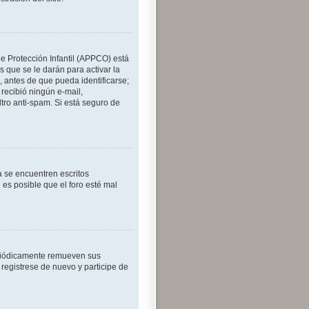
de Protección Infantil (APPCO) está
 que se le darán para activar la
 antes de que pueda identificarse;
o recibió ningún e-mail,
ltro anti-spam. Si está seguro de
a se encuentren escritos
es posible que el foro esté mal
eriódicamente remueven sus
 registrese de nuevo y participe de