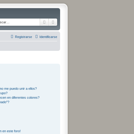
Buscar
Búsqueda avanzada
Registrarse
Identificarse
o me puedo unir a ellos?
rupo?
cen en diferentes colores?
nado"?
n en este foro!