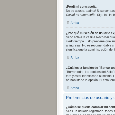
¡Perdí mi contraseña!
No se asuste, ¡calma! Si su contra
Olvidé mi contraseña
. Siga las in
Arriba
¿Por qué mi sesión de usuario e
Si no activa la casilla
Recordar
cuan
cierto tiempo. Esto previene que s
al ingresar. No es recomendable si 
significa que la administración del 
Arriba
¿Cuál es la función de "Borrar tod
"Borrar todas las cookies del Siti
foro y estar identificado al mismo.
ha habilitado la opción. Si está te
Arriba
Preferencias de usuario y 
¿Cómo se puede cambiar mi conf
Si es un usuario registrado, todos 