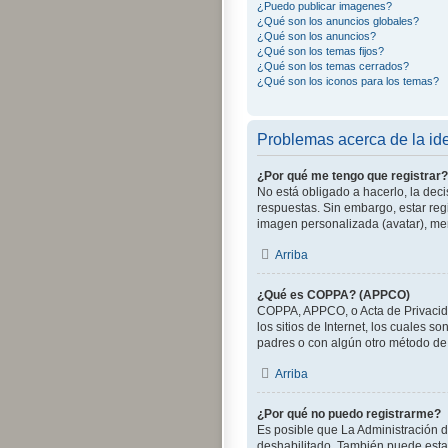
¿Puedo publicar imagenes?
¿Qué son los anuncios globales?
¿Qué son los anuncios?
¿Qué son los temas fijos?
¿Qué son los temas cerrados?
¿Qué son los iconos para los temas?
Problemas acerca de la iden
¿Por qué me tengo que registrar?
No está obligado a hacerlo, la dec
respuestas. Sin embargo, estar reg
imagen personalizada (avatar), me
Arriba
¿Qué es COPPA? (APPCO)
COPPA, APPCO, o Acta de Privacida
los sitios de Internet, los cuales s
padres o con algún otro método de 
Arriba
¿Por qué no puedo registrarme?
Es posible que La Administración d
deshabilitado. También puede estar