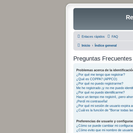
Re
Enlaces rápidos
FAQ
Inicio
Índice general
Preguntas Frecuentes
Problemas acerca de la identificación
¿Por qué me tengo que registrar?
¿Qué es COPPA? (APPCO)
¿Por qué no puedo registrarme?
Me he registrado ¡y no me puedo identif
¿Por qué no puedo identificarme?
Hace un tiempo me registré, ¡pero aho
¡Perdí mi contraseña!
¿Por qué mi sesión de usuario expira 
¿Cuál es la función de "Borrar todas las
Preferencias de usuario y configura
¿Cómo se puede cambiar mi configura
¿Cómo evito que mi nombre de usuario 