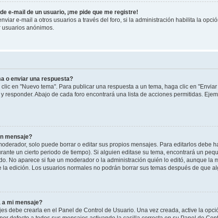
de e-mail de un usuario, ¡me pide que me registre!
iar e-mail a otros usuarios a través del foro, si la administración habilita la opci
r usuarios anónimos.
a o enviar una respuesta?
clic en "Nuevo tema". Para publicar una respuesta a un tema, haga clic en "Envia
r y responder. Abajo de cada foro encontrará una lista de acciones permitidas. Ej
un mensaje?
derador, solo puede borrar o editar sus propios mensajes. Para editarlos debe h
urante un cierto periodo de tiempo). Si alguien editase su tema, encontrará un peq
do. No aparece si fue un moderador o la administración quién lo editó, aunque la m
e la edición. Los usuarios normales no podrán borrar sus temas después de que a
a a mi mensaje?
es debe crearla en el Panel de Control de Usuario. Una vez creada, active la opc