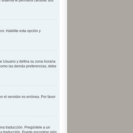
 sistema le permitirá cambiar sus
óns
. Habilite esta opción y
de Usuario y defina su zona horaria
, como las demás preferencias, debe
n el servidor es errónea. Por favor
una traducción. Pregúntele a un
una traducción. Puede encontrar más