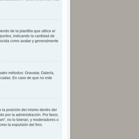
o de la plantilla que utilice el
 puntos, indicando la cantidad de
nocida como avatar y generalmente
uatro métodos: Gravatar, Galería,
icadas. En caso de que no este
 la posición del mismo dentro del
o por la administración. Por favor,
am", no lo toleran, y moderadores o
mo la expulsión del foro.