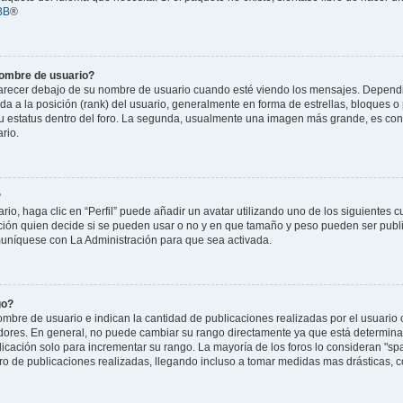
BB
®
nombre de usuario?
cer debajo de su nombre de usuario cuando esté viendo los mensajes. Dependiend
da a la posición (rank) del usuario, generalmente en forma de estrellas, bloques o
u estatus dentro del foro. La segunda, usualmente una imagen más grande, es co
rio.
?
o, haga clic en “Perfil” puede añadir un avatar utilizando uno de los siguientes c
ción quien decide si se pueden usar o no y en que tamaño y peso pueden ser publ
muníquese con La Administración para que sea activada.
go?
bre de usuario e indican la cantidad de publicaciones realizadas por el usuario o
adores. En general, no puede cambiar su rango directamente ya que está determinad
licación solo para incrementar su rango. La mayoría de los foros lo consideran "sp
o de publicaciones realizadas, llegando incluso a tomar medidas mas drásticas, co