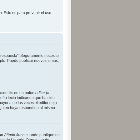
ón. Esto es para prevenir el uso
r respuesta". Seguramente necesite
emplo: Puede publicar nuevos temas,
acer clic en en botón
editar
(a
ueño texto indicando que ha sido
ayoría de las veces el editor deja
lguien haya respondido al mismo.
ión
Añadir firma
cuando publique un