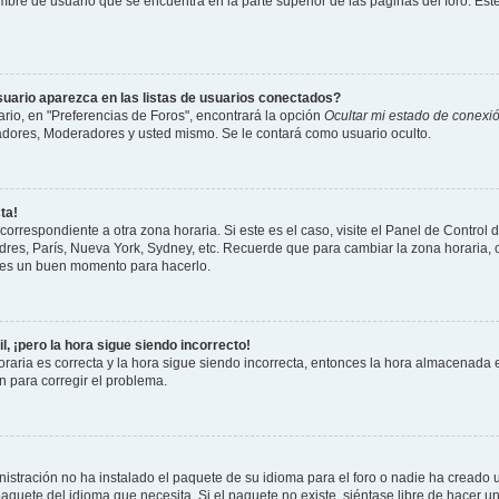
mbre de usuario que se encuentra en la parte superior de las páginas del foro. Este
uario aparezca en las listas de usuarios conectados?
io, en "Preferencias de Foros", encontrará la opción
Ocultar mi estado de conexi
adores, Moderadores y usted mismo. Se le contará como usuario oculto.
ta!
correspondiente a otra zona horaria. Si este es el caso, visite el Panel de Control 
ndres, París, Nueva York, Sydney, etc. Recuerde que para cambiar la zona horaria
te es un buen momento para hacerlo.
l, ¡pero la hora sigue siendo incorrecto!
raria es correcta y la hora sigue siendo incorrecta, entonces la hora almacenada e
 para corregir el problema.
istración no ha instalado el paquete de su idioma para el foro o nadie ha creado 
 paquete del idioma que necesita. Si el paquete no existe, siéntase libre de hacer 