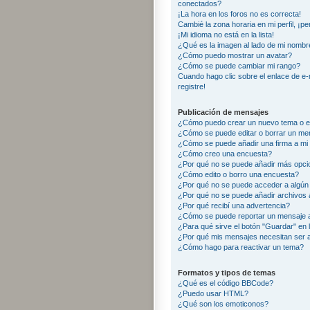
conectados?
¡La hora en los foros no es correcta!
Cambié la zona horaria en mi perfil, ¡pe
¡Mi idioma no está en la lista!
¿Qué es la imagen al lado de mi nombr
¿Cómo puedo mostrar un avatar?
¿Cómo se puede cambiar mi rango?
Cuando hago clic sobre el enlace de e-
registre!
Publicación de mensajes
¿Cómo puedo crear un nuevo tema o e
¿Cómo se puede editar o borrar un me
¿Cómo se puede añadir una firma a mi
¿Cómo creo una encuesta?
¿Por qué no se puede añadir más opci
¿Cómo edito o borro una encuesta?
¿Por qué no se puede acceder a algún
¿Por qué no se puede añadir archivos 
¿Por qué recibí una advertencia?
¿Cómo se puede reportar un mensaje 
¿Para qué sirve el botón "Guardar" en 
¿Por qué mis mensajes necesitan ser
¿Cómo hago para reactivar un tema?
Formatos y tipos de temas
¿Qué es el código BBCode?
¿Puedo usar HTML?
¿Qué son los emoticonos?