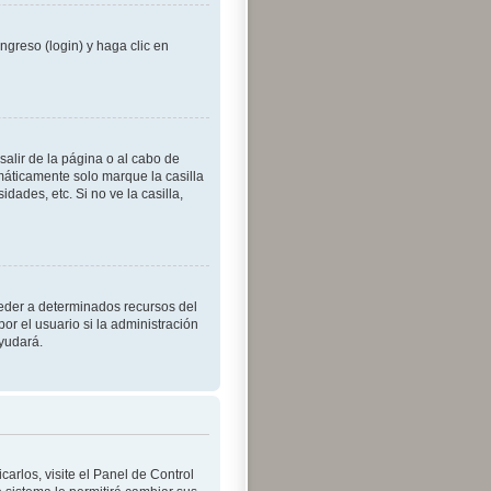
ngreso (login) y haga clic en
alir de la página o al cabo de
máticamente solo marque la casilla
dades, etc. Si no ve la casilla,
ceder a determinados recursos del
or el usuario si la administración
ayudará.
arlos, visite el Panel de Control