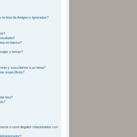
?
 mi lista de Amigos e Ignorados?
ros?
resultado?
ina en blanco?
sajes y temas?
vorito y suscribirme a un tema?
mas específicos?
ste foro?
tos?
usos o usos ilegales relacionados con
Administrador?