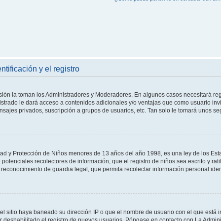
tificación y el registro
isión la toman los Administradores y Moderadores. En algunos casos necesitará reg
istrado le dará acceso a contenidos adicionales y/o ventajas que como usuario invi
nsajes privados, suscripción a grupos de usuarios, etc. Tan solo le tomará unos 
d y Protección de Niños menores de 13 años del año 1998, es una ley de los Esta
on potenciales recolectores de información, que el registro de niños sea escrito y ra
reconocimiento de guardia legal, que permita recolectar información personal ide
el sitio haya baneado su dirección IP o que el nombre de usuario con el que está in
 deshabilitado el registro de nuevos usuarios. Póngase en contacto con La Administ