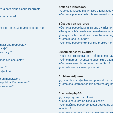
Amigos e Ignorados
ro la hora sigue siendo incorrecto!
¿Qué es la lista de Mis Amigos e Ignorados
¿Cómo se puede añadir o borrar usuarios de
e de usuario?
Búsqueda en los foros
¿Cómo se puede buscar en uno o varios fo
mail de un usuario, ¡me pide que me
¿Por qué mi búsqueda me devuelve ningún 
¿Por qué mi búsqueda me devuelve una pág
¿Cómo busco usuarios?
¿Como se puede encontrar mis propios men
nviar una respuesta?
nsaje?
Suscripciones y Favoritos
 mensaje?
¿Cuál es la diferencia entre añadir como Fa
¿Cómo marcar Favoritos o suscribirse a te
ones a la encuesta?
¿Cómo me suscribo a un foro específico?
¿Cómo borro mis suscripciones?
 foro?
adjuntos?
Archivos Adjuntos
a un moderador?
¿Qué archivos adjuntos son permitidos en e
la publicación de temas?
¿Cómo encuentro todos mis archivos adjun
 aprobados?
Acerca de phpBB
¿Quién programó este foro?
¿Por qué este foro no tiene tal cosa?
¿Con quién se puede contactar acerca de ab
este foro?
¿Cómo puedo ponerme en contacto con un 