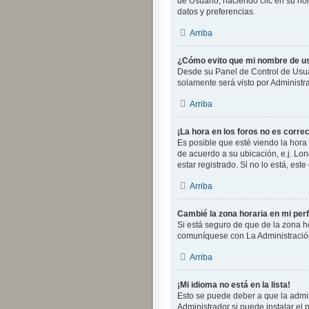
de Usuario; haciendo clic en su no
datos y preferencias.
Arriba
¿Cómo evito que mi nombre de us
Desde su Panel de Control de Usuar
solamente será visto por Administr
Arriba
¡La hora en los foros no es correc
Es posible que esté viendo la hora 
de acuerdo a su ubicación, e.j. Lo
estar registrado. Si no lo está, es
Arriba
Cambié la zona horaria en mi perfi
Si está seguro de que de la zona ho
comuníquese con La Administración
Arriba
¡Mi idioma no está en la lista!
Esto se puede deber a que la admin
Administrador si puede instalar el