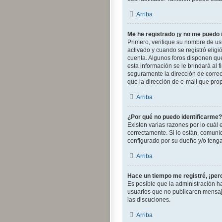
Arriba
Me he registrado ¡y no me puedo i
Primero, verifique su nombre de usu
activado y cuando se registró eligi
cuenta. Algunos foros disponen que
esta información se le brindará al f
seguramente la dirección de correo 
que la dirección de e-mail que pro
Arriba
¿Por qué no puedo identificarme?
Existen varias razones por lo cuál
correctamente. Si lo están, comuní
configurado por su dueño y/o tenga 
Arriba
Hace un tiempo me registré, ¡pe
Es posible que la administración 
usuarios que no publicaron mensajes
las discuciones.
Arriba