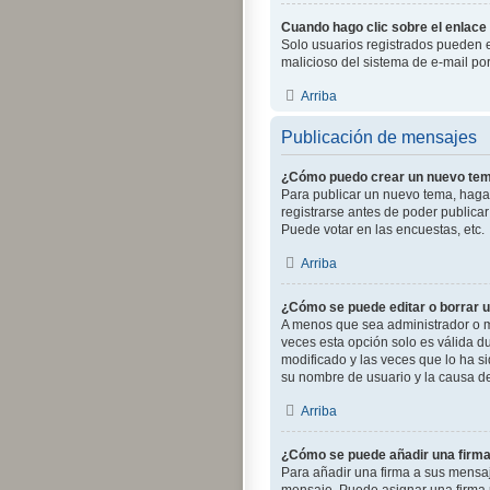
Cuando hago clic sobre el enlace 
Solo usuarios registrados pueden env
malicioso del sistema de e-mail po
Arriba
Publicación de mensajes
¿Cómo puedo crear un nuevo tem
Para publicar un nuevo tema, haga 
registrarse antes de poder publica
Puede votar en las encuestas, etc.
Arriba
¿Cómo se puede editar o borrar 
A menos que sea administrador o mo
veces esta opción solo es válida d
modificado y las veces que lo ha si
su nombre de usuario y la causa d
Arriba
¿Cómo se puede añadir una firm
Para añadir una firma a sus mensaj