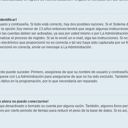
dentificar!
ario y contraseña. Si todo está correcto, hay dos posibles razones. Si el Sistema 
ó la opción
Soy menor de 13 años
entonces tendrá que seguir algunas instrucciones
 las cuentas deben ser activadas, ya sea por usted mismo o por La Administración,
inalizar el proceso de registro. Si se le envió un e-mail, siga las instrucciones. Si n
electrónico que proporcionó no es correcta o tal vez haya sido capturada por un fi
porcionó es correcta, envíe un mensaje a La Administración.
 esto puede suceder. Primero, asegúrese de que su nombre de usuario y contraseñ
quese con La Administración para asegurarse de que no ha sido excluido. También 
fallos en la programación, por lo que necesitaría ser reparado.
ro ahora no puedo conectarme!
haya desactivado o borrado su cuenta por alguna razón. También, algunos foros p
 por cierto periodo de tiempo para reducir el peso de la base de datos. Si es así,