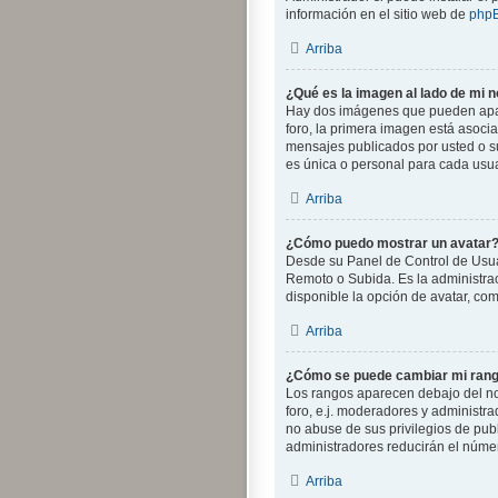
información en el sitio web de
php
Arriba
¿Qué es la imagen al lado de mi 
Hay dos imágenes que pueden apare
foro, la primera imagen está asocia
mensajes publicados por usted o s
es única o personal para cada usua
Arriba
¿Cómo puedo mostrar un avatar
Desde su Panel de Control de Usuari
Remoto o Subida. Es la administra
disponible la opción de avatar, co
Arriba
¿Cómo se puede cambiar mi ran
Los rangos aparecen debajo del nom
foro, e.j. moderadores y administr
no abuse de sus privilegios de pub
administradores reducirán el númer
Arriba