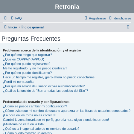
Retronia
FAQ
Registrarse
Identificarse
B
Inicio
Índice general
u
Preguntas Frecuentes
s
c
Problemas acerca de la identificación y el registro
¿Por qué me tengo que registrar?
a
¿Qué es COPPA? (APPCO)
r
¿Por qué no puedo registrarme?
Me he registrado ¡y no me puedo identificar!
¿Por qué no puedo identificarme?
Hace un tiempo me registré, ¡pero ahora no puedo conectarme!
¡Perdí mi contraseña!
¿Por qué mi sesión de usuario expira automáticamente?
¿Cuál es la función de "Borrar todas las cookies del Sitio"?
Preferencias de usuario y configuraciones
¿Cómo se puede cambiar mi configuración?
¿Cómo evito que mi nombre de usuario aparezca en las listas de usuarios conectados?
¡La hora en los foros no es correcta!
Cambié la zona horaria en mi perfil, ¡pero la hora sigue siendo incorrecto!
¡Mi idioma no está en la lista!
¿Qué es la imagen al lado de mi nombre de usuario?
¿Cómo puedo mostrar un avatar?