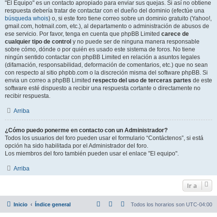
"El Equipo" es un contacto apropiado para enviar sus quejas. Si así no obtiene
respuesta debería tratar de contactar con el dueño del dominio (efectúe una
búsqueda whois
) o, si este foro tiene correo sobre un dominio gratuito (Yahoo!,
gmail.com, hotmail.com, etc.), al departamento o administración de abusos de
ese servicio. Por favor, tenga en cuenta que phpBB Limited
carece de
cualquier tipo de control
y no puede ser de ninguna manera responsable
sobre cómo, dónde o por quién es usado este sistema de foros. No tiene
ningún sentido contactar con phpBB Limited en relación a asuntos legales
(difamación, responsabilidad, deformación de comentarios, etc.) que no sean
con respecto al sitio phpbb.com o la discreción misma del software phpBB. Si
envia un correo a phpBB Limited
respecto del uso de terceras partes
de este
software esté dispuesto a recibir una respuesta cortante o directamente no
recibir respuesta.
Arriba
¿Cómo puedo ponerme en contacto con un Administrador?
Todos los usuarios del foro pueden usar el formulario “Contáctenos”, si está
opción ha sido habilitada por el Administrador del foro.
Los miembros del foro también pueden usar el enlace "El equipo".
Arriba
Ir a
Inicio
Índice general
Todos los horarios son
UTC-04:00