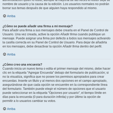
administración quién lo editó, aunque la mayoría de las veces el editor deja su
nombre de usuario y la causa de la edición. Los usuarios normales no podrán
borrar sus temas después de que alguien haya respondido al mismo.
Arriba
¿Cómo se puede añadir una firma a mi mensaje?
Para añadir una firma a sus mensajes debe crearla en el Panel de Control de
Usuario. Una vez creada, active la opción
Añadir firma
cuando publique un
mensaje. Puede asignar una firma por defecto a todos sus mensajes activando
la casilla correcta en su Panel de Control de Usuario. Para dejar de añadirla
en los mensajes, debe desactivar la opción
Añadir firma
dentro del perfil.
Arriba
¿Cómo creo una encuesta?
Cuando inicia un nuevo tema o edita el primer mensaje del mismo, debe hacer
clic en la etiqueta "Agregar Encuesta" debajo del formulario de publicación; si
no la visualiza, significa que no posee los permisos apropiados para crear
encuestas. Inserte un título y al menos dos opciones en el campo apropiado,
asegurándose de que cada opción se encuentre en la correspondiente línea
del formulario. También puede elegir el número de opciones que el usuario
puede seleccionar en la etiqueta "Opciones por usuario", el tiempo límite en
días para la encuesta (0 para duración infinita) y por último la opción de
permitir a lo usuarios cambiar su votos.
Arriba