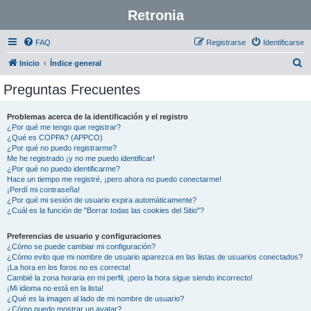
Retronia
FAQ
Registrarse
Identificarse
B
Inicio
Índice general
u
Preguntas Frecuentes
s
c
Problemas acerca de la identificación y el registro
¿Por qué me tengo que registrar?
a
¿Qué es COPPA? (APPCO)
r
¿Por qué no puedo registrarme?
Me he registrado ¡y no me puedo identificar!
¿Por qué no puedo identificarme?
Hace un tiempo me registré, ¡pero ahora no puedo conectarme!
¡Perdí mi contraseña!
¿Por qué mi sesión de usuario expira automáticamente?
¿Cuál es la función de "Borrar todas las cookies del Sitio"?
Preferencias de usuario y configuraciones
¿Cómo se puede cambiar mi configuración?
¿Cómo evito que mi nombre de usuario aparezca en las listas de usuarios conectados?
¡La hora en los foros no es correcta!
Cambié la zona horaria en mi perfil, ¡pero la hora sigue siendo incorrecto!
¡Mi idioma no está en la lista!
¿Qué es la imagen al lado de mi nombre de usuario?
¿Cómo puedo mostrar un avatar?