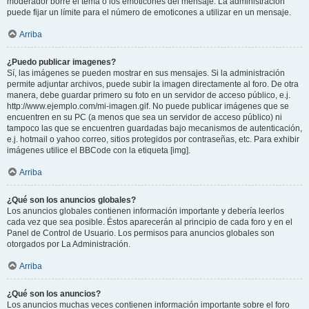
moderador borre el tema o los emoticones del mensaje. La administración
puede fijar un límite para el número de emoticones a utilizar en un mensaje.
Arriba
¿Puedo publicar imagenes?
Sí, las imágenes se pueden mostrar en sus mensajes. Si la administración
permite adjuntar archivos, puede subir la imagen directamente al foro. De otra
manera, debe guardar primero su foto en un servidor de acceso público, e.j.
http://www.ejemplo.com/mi-imagen.gif. No puede publicar imágenes que se
encuentren en su PC (a menos que sea un servidor de acceso público) ni
tampoco las que se encuentren guardadas bajo mecanismos de autenticación,
e.j. hotmail o yahoo correo, sitios protegidos por contraseñas, etc. Para exhibir
imágenes utilice el BBCode con la etiqueta [img].
Arriba
¿Qué son los anuncios globales?
Los anuncios globales contienen información importante y debería leerlos
cada vez que sea posible. Éstos aparecerán al principio de cada foro y en el
Panel de Control de Usuario. Los permisos para anuncios globales son
otorgados por La Administración.
Arriba
¿Qué son los anuncios?
Los anuncios muchas veces contienen información importante sobre el foro