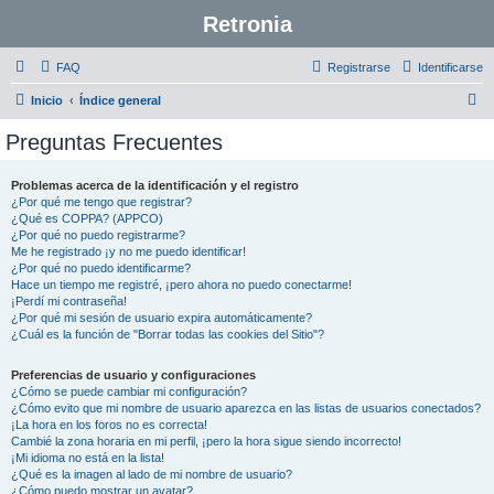
Retronia
FAQ
Registrarse
Identificarse
B
Inicio
Índice general
u
Preguntas Frecuentes
s
c
Problemas acerca de la identificación y el registro
¿Por qué me tengo que registrar?
a
¿Qué es COPPA? (APPCO)
r
¿Por qué no puedo registrarme?
Me he registrado ¡y no me puedo identificar!
¿Por qué no puedo identificarme?
Hace un tiempo me registré, ¡pero ahora no puedo conectarme!
¡Perdí mi contraseña!
¿Por qué mi sesión de usuario expira automáticamente?
¿Cuál es la función de "Borrar todas las cookies del Sitio"?
Preferencias de usuario y configuraciones
¿Cómo se puede cambiar mi configuración?
¿Cómo evito que mi nombre de usuario aparezca en las listas de usuarios conectados?
¡La hora en los foros no es correcta!
Cambié la zona horaria en mi perfil, ¡pero la hora sigue siendo incorrecto!
¡Mi idioma no está en la lista!
¿Qué es la imagen al lado de mi nombre de usuario?
¿Cómo puedo mostrar un avatar?