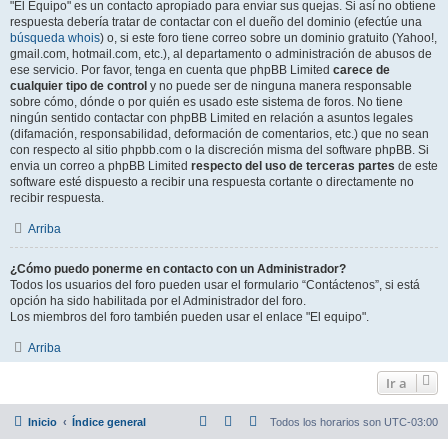
"El Equipo" es un contacto apropiado para enviar sus quejas. Si así no obtiene
respuesta debería tratar de contactar con el dueño del dominio (efectúe una
búsqueda whois
) o, si este foro tiene correo sobre un dominio gratuito (Yahoo!,
gmail.com, hotmail.com, etc.), al departamento o administración de abusos de
ese servicio. Por favor, tenga en cuenta que phpBB Limited
carece de
cualquier tipo de control
y no puede ser de ninguna manera responsable
sobre cómo, dónde o por quién es usado este sistema de foros. No tiene
ningún sentido contactar con phpBB Limited en relación a asuntos legales
(difamación, responsabilidad, deformación de comentarios, etc.) que no sean
con respecto al sitio phpbb.com o la discreción misma del software phpBB. Si
envia un correo a phpBB Limited
respecto del uso de terceras partes
de este
software esté dispuesto a recibir una respuesta cortante o directamente no
recibir respuesta.
Arriba
¿Cómo puedo ponerme en contacto con un Administrador?
Todos los usuarios del foro pueden usar el formulario “Contáctenos”, si está
opción ha sido habilitada por el Administrador del foro.
Los miembros del foro también pueden usar el enlace "El equipo".
Arriba
Ir a
Inicio
Índice general
Todos los horarios son
UTC-03:00