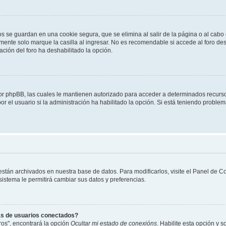
os se guardan en una cookie segura, que se elimina al salir de la página o al cab
ente solo marque la casilla al ingresar. No es recomendable si accede al foro des
tración del foro ha deshabilitado la opción.
 por phpBB, las cuales le mantienen autorizado para acceder a determinados recurso
r el usuario si la administración ha habilitado la opción. Si está teniendo problema
 están archivados en nuestra base de datos. Para modificarlos, visite el Panel de 
 sistema le permitirá cambiar sus datos y preferencias.
as de usuarios conectados?
os", encontrará la opción
Ocultar mi estado de conexións
. Habilite esta opción y 