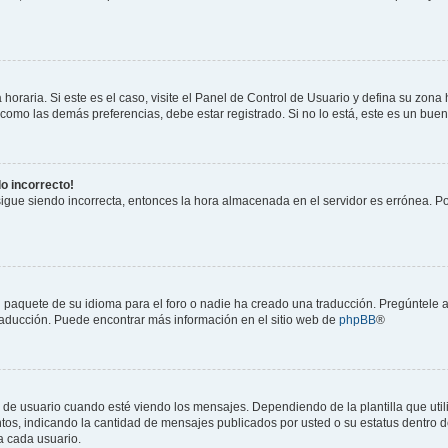
horaria. Si este es el caso, visite el Panel de Control de Usuario y defina su zona
 como las demás preferencias, debe estar registrado. Si no lo está, este es un bu
do incorrecto!
 sigue siendo incorrecta, entonces la hora almacenada en el servidor es errónea. P
 paquete de su idioma para el foro o nadie ha creado una traducción. Pregúntele a
 traducción. Puede encontrar más información en el sitio web de
phpBB
®
suario cuando esté viendo los mensajes. Dependiendo de la plantilla que utilice
ntos, indicando la cantidad de mensajes publicados por usted o su estatus dentro
a cada usuario.