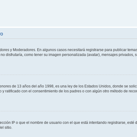
ro
adores y Moderadores. En algunos casos necesitará registrarse para publicar temas
no disfrutaría, como tener su imagen personalizada (avatar), mensajes privados, s
res de 13 años del año 1998, es una ley de los Estados Unidos, donde se solicita 
to y ratificado con el consentimiento de los padres o con algún otro método de rec
ección IP o que el nombre de usuario con el que está intentando registrarse, esté 
l sitio.