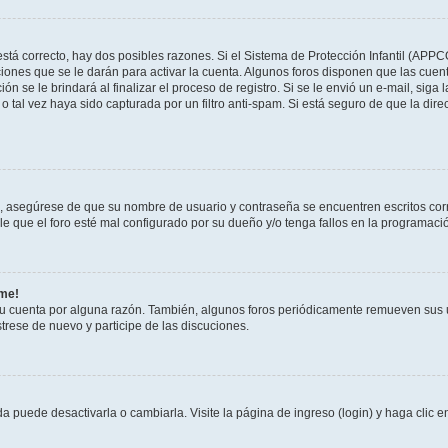
stá correcto, hay dos posibles razones. Si el Sistema de Protección Infantil (APPC
iones que se le darán para activar la cuenta. Algunos foros disponen que las cuen
ón se le brindará al finalizar el proceso de registro. Si se le envió un e-mail, siga
o tal vez haya sido capturada por un filtro anti-spam. Si está seguro de que la di
o, asegúrese de que su nombre de usuario y contraseña se encuentren escritos co
 que el foro esté mal configurado por su dueño y/o tenga fallos en la programació
rme!
su cuenta por alguna razón. También, algunos foros periódicamente remueven sus 
strese de nuevo y participe de las discuciones.
 puede desactivarla o cambiarla. Visite la página de ingreso (login) y haga clic 