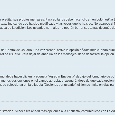
 o editar sus propios mensajes. Para editarlos debe hacer clic en en botón
editar
(
texto indicando que ha sido modificado y las veces que lo ha sido. No aparece si 
a causa de la edición. Los usuarios normales no podrán borrar sus temas después 
 de Control de Usuario. Una vez creada, active la opción
Añadir firma
cuando publi
trol de Usuario. Para dejar de añadirla en los mensajes, debe desactivar la opción
o, debe hacer clic en la etiqueta "Agregar Encuesta" debajo del formulario de publi
 al menos dos opciones en el campo apropiado, asegurándose de que cada opción se
 seleccionar en la etiqueta "Opciones por usuario", el tiempo límite en días para 
inistración. Si necesita añadir más opciones a la encuesta, comuníquese con La Ad