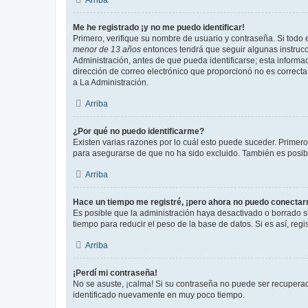
Arriba
Me he registrado ¡y no me puedo identificar!
Primero, verifique su nombre de usuario y contraseña. Si todo e
menor de 13 años
entonces tendrá que seguir algunas instrucc
Administración, antes de que pueda identificarse; esta informaci
dirección de correo electrónico que proporcionó no es correcta 
a La Administración.
Arriba
¿Por qué no puedo identificarme?
Existen varias razones por lo cuál esto puede suceder. Primer
para asegurarse de que no ha sido excluido. También es posible
Arriba
Hace un tiempo me registré, ¡pero ahora no puedo conecta
Es posible que la administración haya desactivado o borrado 
tiempo para reducir el peso de la base de datos. Si es así, regi
Arriba
¡Perdí mi contraseña!
No se asuste, ¡calma! Si su contraseña no puede ser recuperada
identificado nuevamente en muy poco tiempo.