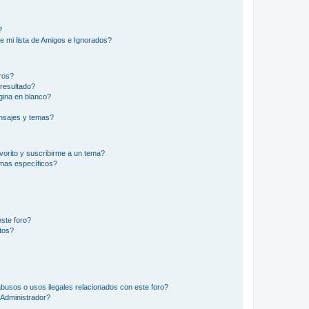
?
e mi lista de Amigos e Ignorados?
ros?
resultado?
ina en blanco?
nsajes y temas?
vorito y suscribirme a un tema?
emas específicos?
ste foro?
tos?
busos o usos ilegales relacionados con este foro?
Administrador?