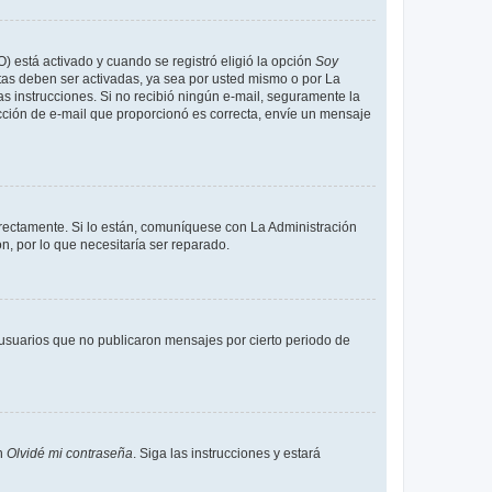
O) está activado y cuando se registró eligió la opción
Soy
tas deben ser activadas, ya sea por usted mismo o por La
 las instrucciones. Si no recibió ningún e-mail, seguramente la
rección de e-mail que proporcionó es correcta, envíe un mensaje
rrectamente. Si lo están, comuníquese con La Administración
n, por lo que necesitaría ser reparado.
usuarios que no publicaron mensajes por cierto periodo de
en
Olvidé mi contraseña
. Siga las instrucciones y estará