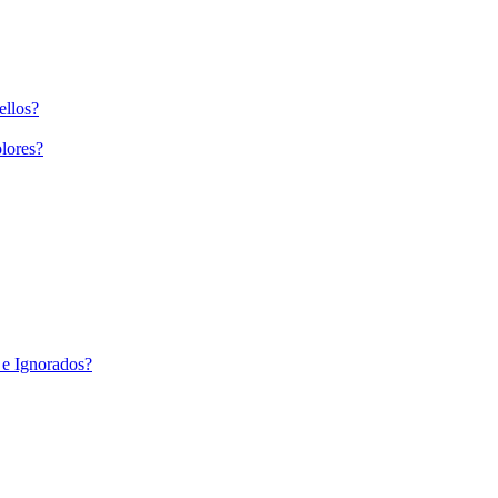
ellos?
lores?
 e Ignorados?