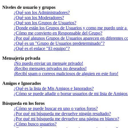
Niveles de usuario y grupos
¿Qué son los Administradores?
¿Qué son los Moderadores?
¿Qué son los Grupos de Usuarios?
¿Donde están los Grupos de Usuarios y como me puedo unir a 
¿Cómo me convierto en Responsable del Grupo?
¿Por qué algunos Grupos de Usuarios aparecen en diferentes co
¿Qué es un "Grupo de Usuarios predeterminado"?
¿Qué es el enlace "El equipo"?
Mensajería privada
¡No puedo enviar un mensaje privado!
¡Recibo mensajes privados no deseados!
¡Recibí spam o correos maliciosos de alguien en este foro!
Amigos e Ignorados
¿Qué es la lista de Mis Amigos e Ignorados?
¿Cómo se puede añadir o borrar usuarios de mi lista de Amigos
Búsqueda en los foros
¿Cómo se puede buscar en uno o varios foros?
¿Por qué mi búsqueda me devuelve ningún resultado?
¿Por qué mi búsqueda me devuelve una página en blanco?
¿Cómo busco usuarios?