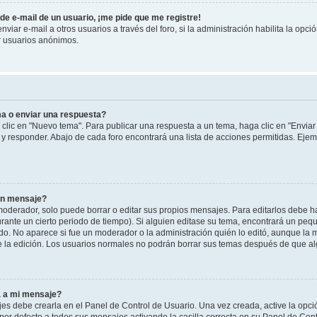
de e-mail de un usuario, ¡me pide que me registre!
iar e-mail a otros usuarios a través del foro, si la administración habilita la opci
r usuarios anónimos.
a o enviar una respuesta?
clic en "Nuevo tema". Para publicar una respuesta a un tema, haga clic en "Envia
r y responder. Abajo de cada foro encontrará una lista de acciones permitidas. Ej
un mensaje?
derador, solo puede borrar o editar sus propios mensajes. Para editarlos debe h
urante un cierto periodo de tiempo). Si alguien editase su tema, encontrará un peq
do. No aparece si fue un moderador o la administración quién lo editó, aunque la m
e la edición. Los usuarios normales no podrán borrar sus temas después de que a
a a mi mensaje?
es debe crearla en el Panel de Control de Usuario. Una vez creada, active la opc