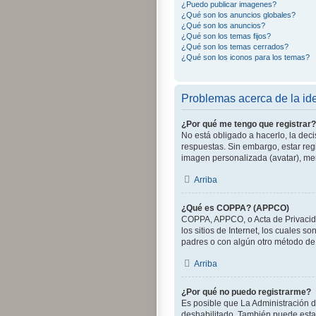
¿Puedo publicar imagenes?
¿Qué son los anuncios globales?
¿Qué son los anuncios?
¿Qué son los temas fijos?
¿Qué son los temas cerrados?
¿Qué son los iconos para los temas?
Problemas acerca de la iden
¿Por qué me tengo que registrar?
No está obligado a hacerlo, la dec
respuestas. Sin embargo, estar reg
imagen personalizada (avatar), me
Arriba
¿Qué es COPPA? (APPCO)
COPPA, APPCO, o Acta de Privacida
los sitios de Internet, los cuales s
padres o con algún otro método de 
Arriba
¿Por qué no puedo registrarme?
Es posible que La Administración d
deshabilitado. También puede estar