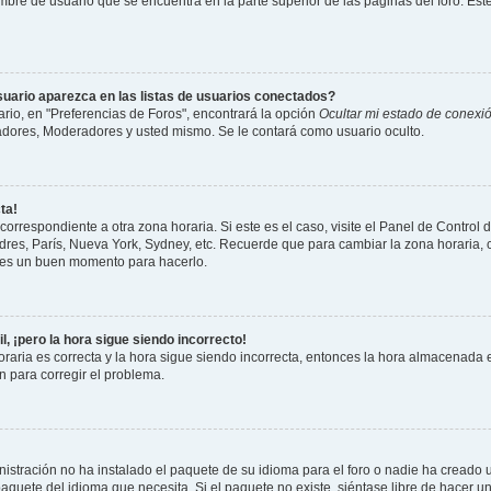
mbre de usuario que se encuentra en la parte superior de las páginas del foro. Este
uario aparezca en las listas de usuarios conectados?
io, en "Preferencias de Foros", encontrará la opción
Ocultar mi estado de conexi
adores, Moderadores y usted mismo. Se le contará como usuario oculto.
ta!
correspondiente a otra zona horaria. Si este es el caso, visite el Panel de Control 
ndres, París, Nueva York, Sydney, etc. Recuerde que para cambiar la zona horaria
te es un buen momento para hacerlo.
l, ¡pero la hora sigue siendo incorrecto!
raria es correcta y la hora sigue siendo incorrecta, entonces la hora almacenada e
 para corregir el problema.
istración no ha instalado el paquete de su idioma para el foro o nadie ha creado 
 paquete del idioma que necesita. Si el paquete no existe, siéntase libre de hacer 