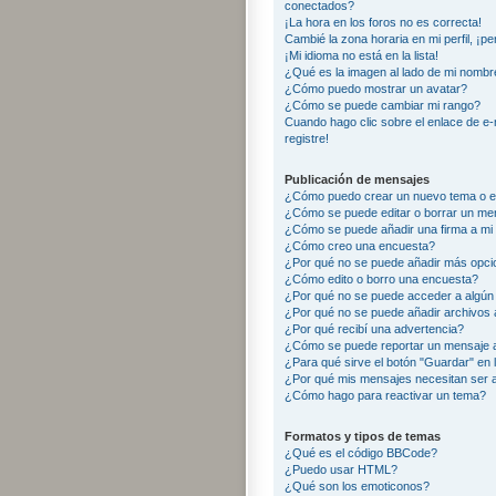
conectados?
¡La hora en los foros no es correcta!
Cambié la zona horaria en mi perfil, ¡pe
¡Mi idioma no está en la lista!
¿Qué es la imagen al lado de mi nombr
¿Cómo puedo mostrar un avatar?
¿Cómo se puede cambiar mi rango?
Cuando hago clic sobre el enlace de e-
registre!
Publicación de mensajes
¿Cómo puedo crear un nuevo tema o e
¿Cómo se puede editar o borrar un me
¿Cómo se puede añadir una firma a mi
¿Cómo creo una encuesta?
¿Por qué no se puede añadir más opci
¿Cómo edito o borro una encuesta?
¿Por qué no se puede acceder a algún
¿Por qué no se puede añadir archivos 
¿Por qué recibí una advertencia?
¿Cómo se puede reportar un mensaje 
¿Para qué sirve el botón "Guardar" en 
¿Por qué mis mensajes necesitan ser
¿Cómo hago para reactivar un tema?
Formatos y tipos de temas
¿Qué es el código BBCode?
¿Puedo usar HTML?
¿Qué son los emoticonos?