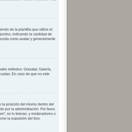
o de la plantilla que utilice el
 puntos, indicando la cantidad de
nocida como avatar y generalmente
uatro métodos: Gravatar, Galería,
icadas. En caso de que no este
 la posición del mismo dentro del
o por la administración. Por favor,
am", no lo toleran, y moderadores o
mo la expulsión del foro.