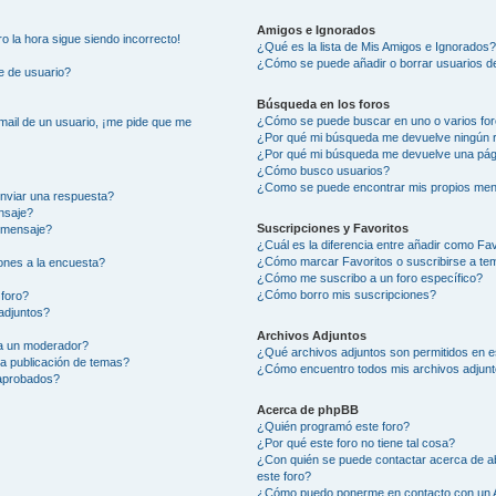
Amigos e Ignorados
ro la hora sigue siendo incorrecto!
¿Qué es la lista de Mis Amigos e Ignorados
¿Cómo se puede añadir o borrar usuarios de
e de usuario?
Búsqueda en los foros
¿Cómo se puede buscar en uno o varios fo
mail de un usuario, ¡me pide que me
¿Por qué mi búsqueda me devuelve ningún 
¿Por qué mi búsqueda me devuelve una pág
¿Cómo busco usuarios?
¿Como se puede encontrar mis propios men
nviar una respuesta?
nsaje?
Suscripciones y Favoritos
 mensaje?
¿Cuál es la diferencia entre añadir como Fa
¿Cómo marcar Favoritos o suscribirse a te
ones a la encuesta?
¿Cómo me suscribo a un foro específico?
¿Cómo borro mis suscripciones?
 foro?
adjuntos?
Archivos Adjuntos
a un moderador?
¿Qué archivos adjuntos son permitidos en e
la publicación de temas?
¿Cómo encuentro todos mis archivos adjun
 aprobados?
Acerca de phpBB
¿Quién programó este foro?
¿Por qué este foro no tiene tal cosa?
¿Con quién se puede contactar acerca de ab
este foro?
¿Cómo puedo ponerme en contacto con un 