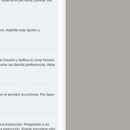
 sistema le permitirá cambiar sus
óns
. Habilite esta opción y
de Usuario y defina su zona horaria
, como las demás preferencias, debe
n el servidor es errónea. Por favor
una traducción. Pregúntele a un
una traducción. Puede encontrar más