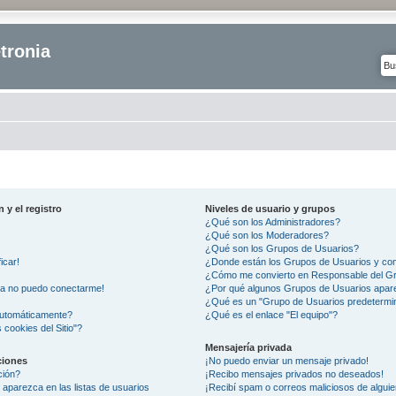
tronia
 y el registro
Niveles de usuario y grupos
¿Qué son los Administradores?
¿Qué son los Moderadores?
¿Qué son los Grupos de Usuarios?
icar!
¿Donde están los Grupos de Usuarios y com
¿Cómo me convierto en Responsable del G
ra no puedo conectarme!
¿Por qué algunos Grupos de Usuarios apare
¿Qué es un "Grupo de Usuarios predetermi
automáticamente?
¿Qué es el enlace "El equipo"?
 cookies del Sitio"?
Mensajería privada
ciones
¡No puedo enviar un mensaje privado!
ción?
¡Recibo mensajes privados no deseados!
aparezca en las listas de usuarios
¡Recibí spam o correos maliciosos de alguie