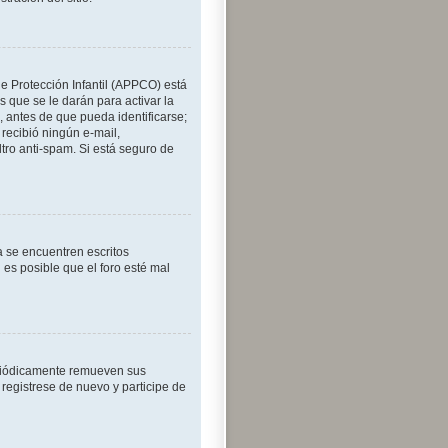
de Protección Infantil (APPCO) está
 que se le darán para activar la
 antes de que pueda identificarse;
o recibió ningún e-mail,
ltro anti-spam. Si está seguro de
a se encuentren escritos
es posible que el foro esté mal
eriódicamente remueven sus
 registrese de nuevo y participe de