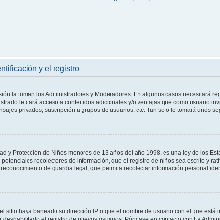
tificación y el registro
isión la toman los Administradores y Moderadores. En algunos casos necesitará reg
istrado le dará acceso a contenidos adicionales y/o ventajas que como usuario invi
nsajes privados, suscripción a grupos de usuarios, etc. Tan solo le tomará unos 
d y Protección de Niños menores de 13 años del año 1998, es una ley de los Esta
on potenciales recolectores de información, que el registro de niños sea escrito y ra
reconocimiento de guardia legal, que permita recolectar información personal ide
el sitio haya baneado su dirección IP o que el nombre de usuario con el que está in
 deshabilitado el registro de nuevos usuarios. Póngase en contacto con La Administ