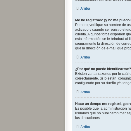
Arriba
Me he registrado ¡y no me puedo i
Primero, verifique su nombre de usu
activado y cuando se registró eligi
cuenta. Algunos foros disponen que
esta información se le brindará al f
seguramente la dirección de correo 
que la dirección de e-mail que pro
Arriba
¿Por qué no puedo identificarme?
Existen varias razones por lo cuál
correctamente. Si lo están, comuní
configurado por su dueño y/o tenga 
Arriba
Hace un tiempo me registré, ¡pe
Es posible que la administración 
usuarios que no publicaron mensajes
las discuciones.
Arriba