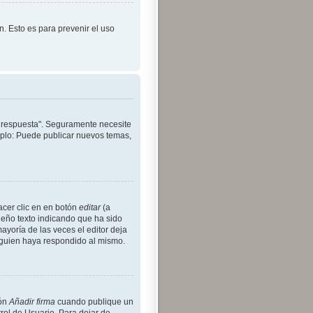
ón. Esto es para prevenir el uso
r respuesta". Seguramente necesite
emplo: Puede publicar nuevos temas,
acer clic en en botón
editar
(a
ueño texto indicando que ha sido
ayoría de las veces el editor deja
lguien haya respondido al mismo.
ión
Añadir firma
cuando publique un