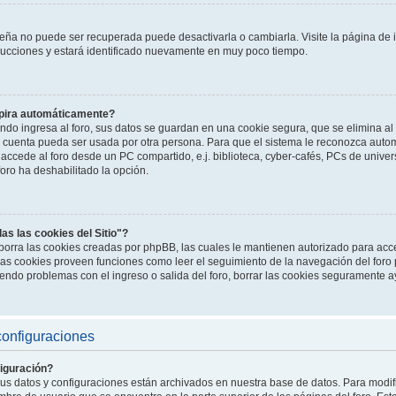
seña no puede ser recuperada puede desactivarla o cambiarla. Visite la página de i
strucciones y estará identificado nuevamente en muy poco tiempo.
xpira automáticamente?
do ingresa al foro, sus datos se guardan en una cookie segura, que se elimina al s
u cuenta pueda ser usada por otra persona. Para que el sistema le reconozca auto
accede al foro desde un PC compartido, e.j. biblioteca, cyber-cafés, PCs de universi
foro ha deshabilitado la opción.
as las cookies del Sitio"?
o" borra las cookies creadas por phpBB, las cuales le mantienen autorizado para ac
 Las cookies proveen funciones como leer el seguimiento de la navegación del foro p
niendo problemas con el ingreso o salida del foro, borrar las cookies seguramente 
configuraciones
iguración?
sus datos y configuraciones están archivados en nuestra base de datos. Para modific