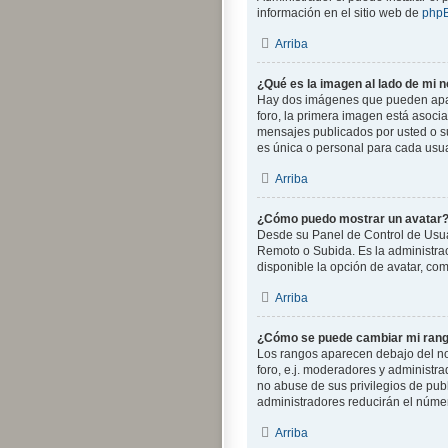
información en el sitio web de
php
Arriba
¿Qué es la imagen al lado de mi 
Hay dos imágenes que pueden apare
foro, la primera imagen está asocia
mensajes publicados por usted o s
es única o personal para cada usua
Arriba
¿Cómo puedo mostrar un avatar
Desde su Panel de Control de Usuari
Remoto o Subida. Es la administra
disponible la opción de avatar, co
Arriba
¿Cómo se puede cambiar mi ran
Los rangos aparecen debajo del nom
foro, e.j. moderadores y administr
no abuse de sus privilegios de pub
administradores reducirán el númer
Arriba