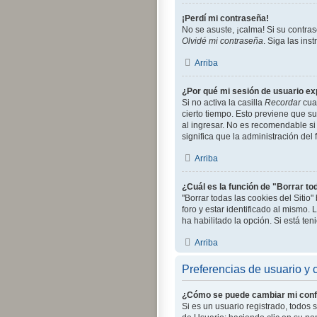
¡Perdí mi contraseña!
No se asuste, ¡calma! Si su contra
Olvidé mi contraseña
. Siga las in
Arriba
¿Por qué mi sesión de usuario e
Si no activa la casilla
Recordar
cuan
cierto tiempo. Esto previene que s
al ingresar. No es recomendable si 
significa que la administración del 
Arriba
¿Cuál es la función de "Borrar tod
"Borrar todas las cookies del Siti
foro y estar identificado al mismo.
ha habilitado la opción. Si está te
Arriba
Preferencias de usuario y 
¿Cómo se puede cambiar mi conf
Si es un usuario registrado, todos 