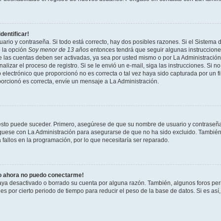
dentificar!
ario y contraseña. Si todo está correcto, hay dos posibles razones. Si el Sistema 
ó la opción
Soy menor de 13 años
entonces tendrá que seguir algunas instrucciones
 las cuentas deben ser activadas, ya sea por usted mismo o por La Administración,
inalizar el proceso de registro. Si se le envió un e-mail, siga las instrucciones. Si n
electrónico que proporcionó no es correcta o tal vez haya sido capturada por un fi
porcionó es correcta, envíe un mensaje a La Administración.
 esto puede suceder. Primero, asegúrese de que su nombre de usuario y contraseñ
quese con La Administración para asegurarse de que no ha sido excluido. También 
fallos en la programación, por lo que necesitaría ser reparado.
ro ahora no puedo conectarme!
haya desactivado o borrado su cuenta por alguna razón. También, algunos foros p
 por cierto periodo de tiempo para reducir el peso de la base de datos. Si es así,