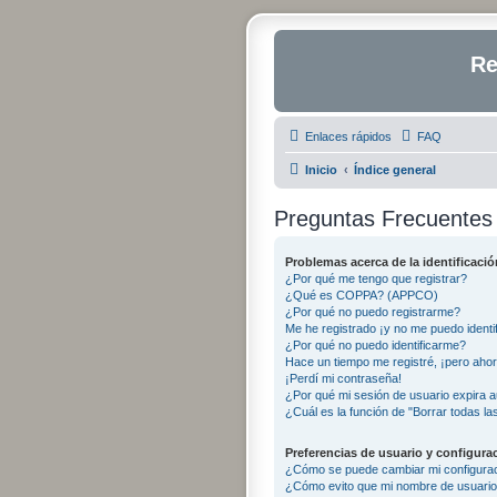
Re
Enlaces rápidos
FAQ
Inicio
Índice general
Preguntas Frecuentes
Problemas acerca de la identificación
¿Por qué me tengo que registrar?
¿Qué es COPPA? (APPCO)
¿Por qué no puedo registrarme?
Me he registrado ¡y no me puedo identif
¿Por qué no puedo identificarme?
Hace un tiempo me registré, ¡pero aho
¡Perdí mi contraseña!
¿Por qué mi sesión de usuario expira 
¿Cuál es la función de "Borrar todas las
Preferencias de usuario y configura
¿Cómo se puede cambiar mi configura
¿Cómo evito que mi nombre de usuario 