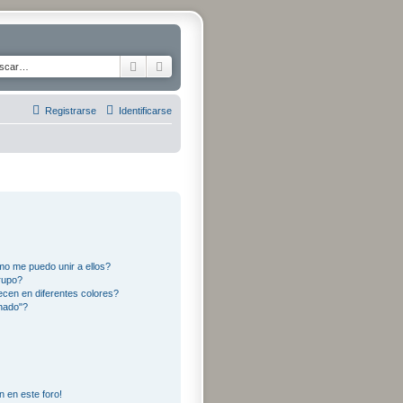
Buscar
Búsqueda avanzada
Registrarse
Identificarse
o me puedo unir a ellos?
rupo?
cen en diferentes colores?
nado"?
n en este foro!