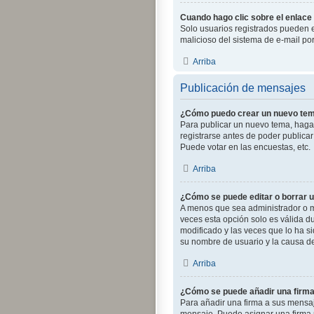
Cuando hago clic sobre el enlace 
Solo usuarios registrados pueden env
malicioso del sistema de e-mail po
Arriba
Publicación de mensajes
¿Cómo puedo crear un nuevo tem
Para publicar un nuevo tema, haga 
registrarse antes de poder publica
Puede votar en las encuestas, etc.
Arriba
¿Cómo se puede editar o borrar 
A menos que sea administrador o mo
veces esta opción solo es válida d
modificado y las veces que lo ha si
su nombre de usuario y la causa d
Arriba
¿Cómo se puede añadir una firm
Para añadir una firma a sus mensaj