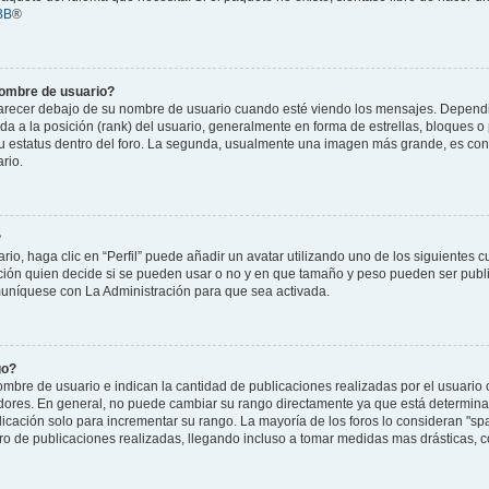
BB
®
nombre de usuario?
cer debajo de su nombre de usuario cuando esté viendo los mensajes. Dependiend
da a la posición (rank) del usuario, generalmente en forma de estrellas, bloques o
u estatus dentro del foro. La segunda, usualmente una imagen más grande, es co
rio.
?
o, haga clic en “Perfil” puede añadir un avatar utilizando uno de los siguientes c
ción quien decide si se pueden usar o no y en que tamaño y peso pueden ser publ
muníquese con La Administración para que sea activada.
go?
bre de usuario e indican la cantidad de publicaciones realizadas por el usuario o
adores. En general, no puede cambiar su rango directamente ya que está determinad
licación solo para incrementar su rango. La mayoría de los foros lo consideran "sp
o de publicaciones realizadas, llegando incluso a tomar medidas mas drásticas, co