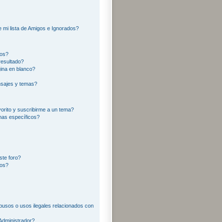
?
 mi lista de Amigos e Ignorados?
ros?
resultado?
ina en blanco?
sajes y temas?
vorito y suscribirme a un tema?
mas específicos?
ste foro?
tos?
usos o usos ilegales relacionados con
Administrador?