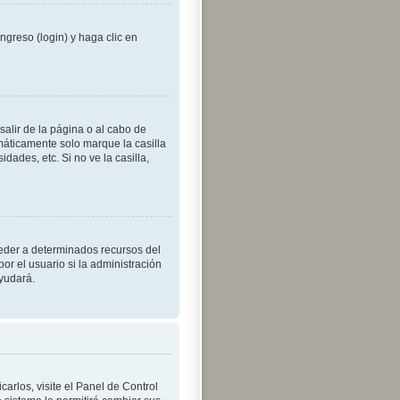
ngreso (login) y haga clic en
alir de la página o al cabo de
máticamente solo marque la casilla
dades, etc. Si no ve la casilla,
ceder a determinados recursos del
or el usuario si la administración
ayudará.
arlos, visite el Panel de Control