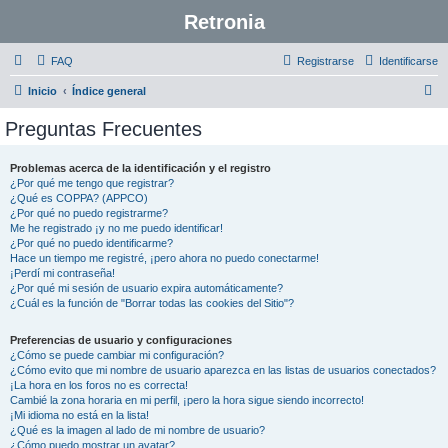
Retronia
FAQ
Registrarse
Identificarse
B
Inicio
Índice general
u
Preguntas Frecuentes
s
c
Problemas acerca de la identificación y el registro
¿Por qué me tengo que registrar?
a
¿Qué es COPPA? (APPCO)
r
¿Por qué no puedo registrarme?
Me he registrado ¡y no me puedo identificar!
¿Por qué no puedo identificarme?
Hace un tiempo me registré, ¡pero ahora no puedo conectarme!
¡Perdí mi contraseña!
¿Por qué mi sesión de usuario expira automáticamente?
¿Cuál es la función de "Borrar todas las cookies del Sitio"?
Preferencias de usuario y configuraciones
¿Cómo se puede cambiar mi configuración?
¿Cómo evito que mi nombre de usuario aparezca en las listas de usuarios conectados?
¡La hora en los foros no es correcta!
Cambié la zona horaria en mi perfil, ¡pero la hora sigue siendo incorrecto!
¡Mi idioma no está en la lista!
¿Qué es la imagen al lado de mi nombre de usuario?
¿Cómo puedo mostrar un avatar?