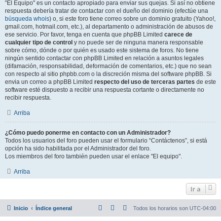
"El Equipo" es un contacto apropiado para enviar sus quejas. Si así no obtiene
respuesta debería tratar de contactar con el dueño del dominio (efectúe una
búsqueda whois
) o, si este foro tiene correo sobre un dominio gratuito (Yahoo!,
gmail.com, hotmail.com, etc.), al departamento o administración de abusos de
ese servicio. Por favor, tenga en cuenta que phpBB Limited
carece de
cualquier tipo de control
y no puede ser de ninguna manera responsable
sobre cómo, dónde o por quién es usado este sistema de foros. No tiene
ningún sentido contactar con phpBB Limited en relación a asuntos legales
(difamación, responsabilidad, deformación de comentarios, etc.) que no sean
con respecto al sitio phpbb.com o la discreción misma del software phpBB. Si
envia un correo a phpBB Limited
respecto del uso de terceras partes
de este
software esté dispuesto a recibir una respuesta cortante o directamente no
recibir respuesta.
Arriba
¿Cómo puedo ponerme en contacto con un Administrador?
Todos los usuarios del foro pueden usar el formulario “Contáctenos”, si está
opción ha sido habilitada por el Administrador del foro.
Los miembros del foro también pueden usar el enlace "El equipo".
Arriba
Ir a
Inicio
Índice general
Todos los horarios son
UTC-04:00