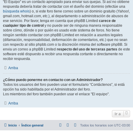
"El Equipo" es un contacto apropiado para enviar sus quejas. Si así no obtiene
respuesta debería tratar de contactar con el dueño del dominio (efectúe una
búsqueda whois
) o, si este foro tiene correo sobre un dominio gratuito (Yahoo!,
gmail.com, hotmail.com, etc.), al departamento o administración de abusos de
ese servicio. Por favor, tenga en cuenta que phpBB Limited
carece de
cualquier tipo de control
y no puede ser de ninguna manera responsable
sobre cómo, dónde o por quién es usado este sistema de foros. No tiene
ningún sentido contactar con phpBB Limited en relación a asuntos legales
(difamación, responsabilidad, deformación de comentarios, etc.) que no sean
con respecto al sitio phpbb.com o la discreción misma del software phpBB. Si
envia un correo a phpBB Limited
respecto del uso de terceras partes
de este
software esté dispuesto a recibir una respuesta cortante o directamente no
recibir respuesta.
Arriba
¿Cómo puedo ponerme en contacto con un Administrador?
Todos los usuarios del foro pueden usar el formulario “Contáctenos”, si está
opción ha sido habilitada por el Administrador del foro.
Los miembros del foro también pueden usar el enlace "El equipo".
Arriba
Ir a
Inicio
Índice general
Todos los horarios son
UTC-03:00