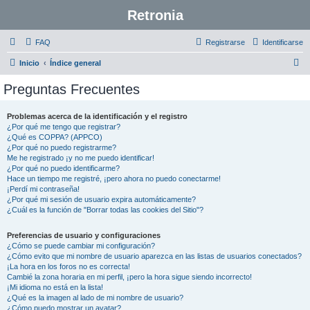
Retronia
FAQ
Registrarse
Identificarse
B
Inicio
Índice general
u
Preguntas Frecuentes
s
c
Problemas acerca de la identificación y el registro
¿Por qué me tengo que registrar?
a
¿Qué es COPPA? (APPCO)
r
¿Por qué no puedo registrarme?
Me he registrado ¡y no me puedo identificar!
¿Por qué no puedo identificarme?
Hace un tiempo me registré, ¡pero ahora no puedo conectarme!
¡Perdí mi contraseña!
¿Por qué mi sesión de usuario expira automáticamente?
¿Cuál es la función de "Borrar todas las cookies del Sitio"?
Preferencias de usuario y configuraciones
¿Cómo se puede cambiar mi configuración?
¿Cómo evito que mi nombre de usuario aparezca en las listas de usuarios conectados?
¡La hora en los foros no es correcta!
Cambié la zona horaria en mi perfil, ¡pero la hora sigue siendo incorrecto!
¡Mi idioma no está en la lista!
¿Qué es la imagen al lado de mi nombre de usuario?
¿Cómo puedo mostrar un avatar?