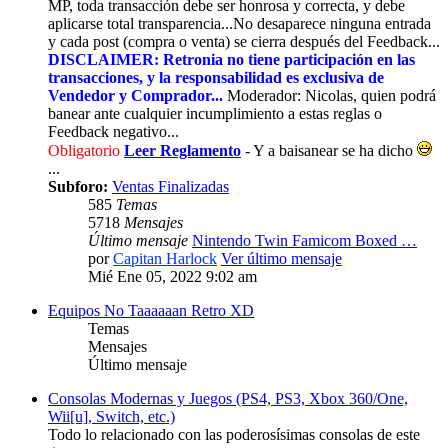
MP, toda transacción debe ser honrosa y correcta, y debe
aplicarse total transparencia...No desaparece ninguna entrada
y cada post (compra o venta) se cierra después del Feedback...
DISCLAIMER: Retronia no tiene participación en las
transacciones, y la responsabilidad es exclusiva de
Vendedor y Comprador...
Moderador: Nicolas, quien podrá
banear ante cualquier incumplimiento a estas reglas o
Feedback negativo...
Obligatorio
Leer Reglamento
- Y a baisanear se ha dicho
...
Subforo:
Ventas Finalizadas
585
Temas
5718
Mensajes
Último mensaje
Nintendo Twin Famicom Boxed …
por
Capitan Harlock
Ver último mensaje
Mié Ene 05, 2022 9:02 am
Equipos No Taaaaaan Retro XD
Temas
Mensajes
Último mensaje
Consolas Modernas y Juegos (PS4, PS3, Xbox 360/One,
Wii[u], Switch, etc.)
Todo lo relacionado con las poderosísimas consolas de este