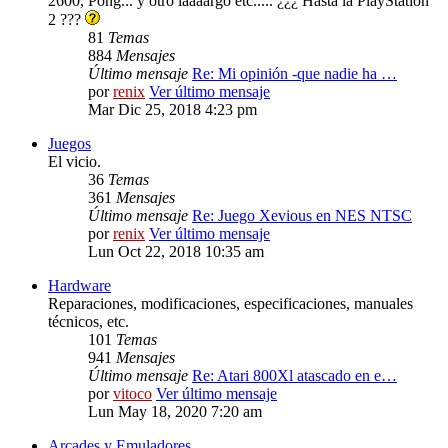
2600, Pong... y otro laaaargo etc..... ¿¿¿ Hasta la PlayStation
2 ???
81
Temas
884
Mensajes
Último mensaje
Re: Mi opinión -que nadie ha …
por
renix
Ver último mensaje
Mar Dic 25, 2018 4:23 pm
Juegos
El vicio.
36
Temas
361
Mensajes
Último mensaje
Re: Juego Xevious en NES NTSC
por
renix
Ver último mensaje
Lun Oct 22, 2018 10:35 am
Hardware
Reparaciones, modificaciones, especificaciones, manuales
técnicos, etc.
101
Temas
941
Mensajes
Último mensaje
Re: Atari 800Xl atascado en e…
por
vitoco
Ver último mensaje
Lun May 18, 2020 7:20 am
Arcades y Emuladores