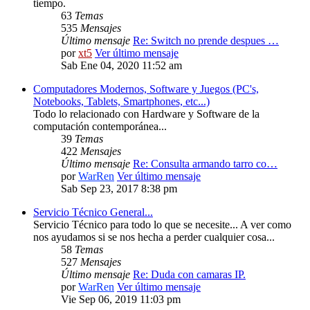
tiempo.
63
Temas
535
Mensajes
Último mensaje
Re: Switch no prende despues …
por
xt5
Ver último mensaje
Sab Ene 04, 2020 11:52 am
Computadores Modernos, Software y Juegos (PC's,
Notebooks, Tablets, Smartphones, etc...)
Todo lo relacionado con Hardware y Software de la
computación contemporánea...
39
Temas
422
Mensajes
Último mensaje
Re: Consulta armando tarro co…
por
WarRen
Ver último mensaje
Sab Sep 23, 2017 8:38 pm
Servicio Técnico General...
Servicio Técnico para todo lo que se necesite... A ver como
nos ayudamos si se nos hecha a perder cualquier cosa...
58
Temas
527
Mensajes
Último mensaje
Re: Duda con camaras IP.
por
WarRen
Ver último mensaje
Vie Sep 06, 2019 11:03 pm