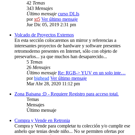
42
Temas
343
Mensajes
Último mensaje
curso DLIs
por
xt5
Ver último mensaje
Jue Dic 05, 2019 2:31 pm
Volcado de Proyectos Externos
En esta sección colocaremos un mirror y referencias a
interesantes proyectos de hardware y software presentes
retromoderno presentes en Internet, sólo con objeto de
presevarlos... ya que muchos han desaparecido...
5
Temas
26
Mensajes
Último mensaje
Re: RGB-> YUV en un solo inte…
por
bighead
Ver último mensaje
Mar Abr 28, 2020 11:12 pm
Zona Baisana :D - Requiere Registro para acceso total.
Temas
Mensajes
Último mensaje
Compra y Vende en Retronia
Compra y Vende para completar tu colección y/o cumplir ese
anhelo que tenias desde niño... No se permiten ofertas por