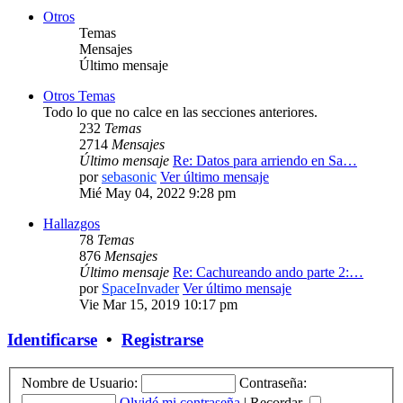
Otros
Temas
Mensajes
Último mensaje
Otros Temas
Todo lo que no calce en las secciones anteriores.
232
Temas
2714
Mensajes
Último mensaje
Re: Datos para arriendo en Sa…
por
sebasonic
Ver último mensaje
Mié May 04, 2022 9:28 pm
Hallazgos
78
Temas
876
Mensajes
Último mensaje
Re: Cachureando ando parte 2:…
por
SpaceInvader
Ver último mensaje
Vie Mar 15, 2019 10:17 pm
Identificarse
•
Registrarse
Nombre de Usuario:
Contraseña:
Olvidé mi contraseña
|
Recordar