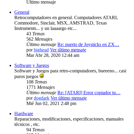
Último mensaje
General
Retrocomputadores en general. Computadores ATARI,
Commodore, Sinclair, MSX, AMSTRAD, Texas
Instruments... y un laaaargo etc...
43
Temas
562
Mensajes
Último mensaje
Re: puerto de Joysticks en ZX…
por
bighead
Ver último mensaje
Mar Abr 28, 2020 12:44 am
Software y Juegos
Software y Juegos para retro-computadores, bueeeno... casi
puros juegos
108
Temas
1771
Mensajes
Último mensaje
Re: [ATARI] Error copiador tu…
por
dogdark
Ver último mensaje
Mié Jun 02, 2021 2:48 pm
Hardware
Reparaciones, modificaciones, especificaciones, manuales
técnicos , etc.
94
Temas