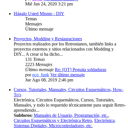
Mié Jun 24, 2020 3:21 pm
Hágalo Usted Mismo - DIY
Temas
Mensajes
Último mensaje
Proyectos, Modding y Restauraciones
Proyectos realizados por los Retronianos, también links a
proyectos externos y sitios relacionados con Modding y
DIY... A crear si ha dicho...
131
Temas
2223
Mensajes
Último mensaje
Re: [OT] Peguita soldaduras
por
eco_funk
Ver último mensaje
Jue Ago 08, 2019 2:46 pm
Cursos, Tutoriales, Manuales, Circuitos Esquemáticos, How-
To's
Electrónica, Circuitos Esquemáticos, Cursos, Tutoriales,
Manuales, y todo lo requerido técnicamente para seguir Retro-
aprendiendo...
Subforos:
Manuales de Usuario, Programación, etc.
,
Circuitos Esquemáticos y Electrónica Retro
,
Electrónica,
Sistemas Digitales, Microcontroladores, etc.