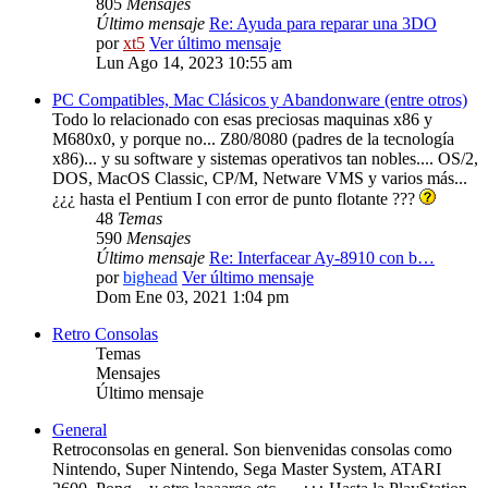
805
Mensajes
Último mensaje
Re: Ayuda para reparar una 3DO
por
xt5
Ver último mensaje
Lun Ago 14, 2023 10:55 am
PC Compatibles, Mac Clásicos y Abandonware (entre otros)
Todo lo relacionado con esas preciosas maquinas x86 y
M680x0, y porque no... Z80/8080 (padres de la tecnología
x86)... y su software y sistemas operativos tan nobles.... OS/2,
DOS, MacOS Classic, CP/M, Netware VMS y varios más...
¿¿¿ hasta el Pentium I con error de punto flotante ???
48
Temas
590
Mensajes
Último mensaje
Re: Interfacear Ay-8910 con b…
por
bighead
Ver último mensaje
Dom Ene 03, 2021 1:04 pm
Retro Consolas
Temas
Mensajes
Último mensaje
General
Retroconsolas en general. Son bienvenidas consolas como
Nintendo, Super Nintendo, Sega Master System, ATARI