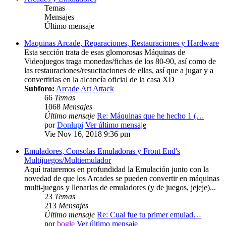
Temas
Mensajes
Último mensaje
Maquinas Arcade, Reparaciones, Restauraciones y Hardware
Esta sección trata de esas glomorosas Máquinas de
Videojuegos traga monedas/fichas de los 80-90, así como de
las restauraciones/resucitaciones de ellas, así que a jugar y a
convertirlas en la alcancía oficial de la casa XD
Subforo:
Arcade Art Attack
66
Temas
1068
Mensajes
Último mensaje
Re: Máquinas que he hecho 1 (…
por
Donlupi
Ver último mensaje
Vie Nov 16, 2018 9:36 pm
Emuladores, Consolas Emuladoras y Front End's
Multijuegos/Multiemulador
Aquí trataremos en profundidad la Emulación junto con la
novedad de que los Arcades se pueden convertir en máquinas
multi-juegos y llenarlas de emuladores (y de juegos, jejeje)...
23
Temas
213
Mensajes
Último mensaje
Re: Cual fue tu primer emulad…
por
bogle
Ver último mensaje